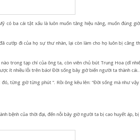
 có ba cái tật xấu là luôn muốn tăng hiệu năng, muốn đúng gi
đã cướp đi của họ sự thư nhàn, lại còn làm cho họ luôn bị căng th
 nào trong tạp chí của ông ta, còn viên chủ bút Trung Hoa (dĩ nhi
được ít nhiều lỗi trên báo! Đời sống bây giờ biến người ta thành cá
đó, từng giờ từng phút “. Rồi ông kêu lên: “Đời sống mà như vậy th
ành bệnh của thời đại, đến nỗi bây giờ người ta bị cao huyết áp, bị 