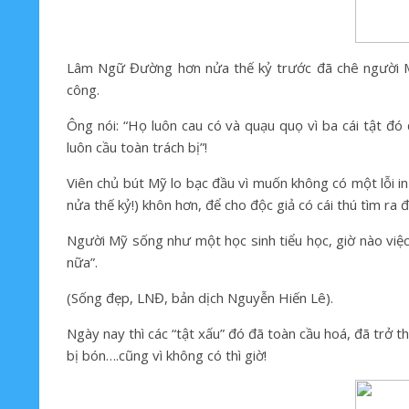
Lâm Ngữ Đường hơn nửa thế kỷ trước đã chê người Mỹ
công.
Ông nói: “Họ luôn cau có và quạu quọ vì ba cái tật đó 
luôn cầu toàn trách bị”!
Viên chủ bút Mỹ lo bạc đầu vì muốn không có một lỗi in
nửa thế kỷ!) khôn hơn, để cho độc giả có cái thú tìm ra 
Người Mỹ sống như một học sinh tiểu học, giờ nào việc 
nữa”.
(Sống đẹp, LNĐ, bản dịch Nguyễn Hiến Lê).
Ngày nay thì các “tật xấu” đó đã toàn cầu hoá, đã trở th
bị bón….cũng vì không có thì giờ!