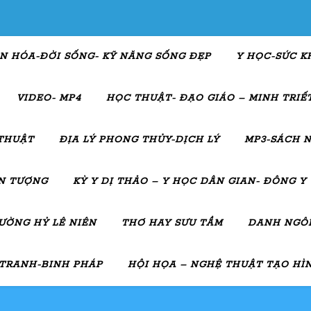
N HÓA-ĐỜI SỐNG- KỸ NĂNG SỐNG ĐẸP
Y HỌC-SỨC K
VIDEO- MP4
HỌC THUẬT- ĐẠO GIÁO – MINH TRIẾT
THUẬT
ĐỊA LÝ PHONG THỦY-DỊCH LÝ
MP3-SÁCH N
ẤN TƯỢNG
KỲ Y DỊ THẢO – Y HỌC DÂN GIAN- ĐÔNG Y
ƯỜNG HỶ LÊ NIÊN
THƠ HAY SƯU TẦM
DANH NGÔN
 TRANH-BINH PHÁP
HỘI HỌA – NGHỆ THUẬT TẠO HÌ