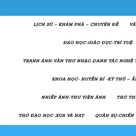
LỊCH SỬ – KHÁM PHÁ – CHUYÊN ĐỀ
VĂ
ĐẠO HỌC-GIÁO DỤC-TRÍ TUỆ
TRANH ẢNH-VĂN THƠ NHẠC-DANH TÁC NGHỆ 
KHOA HỌC- HUYỀN BÍ -KỲ THÚ – 
NHIẾP ẢNH-THƯ VIỆN ẢNH
THƠ TH
THƠ ĐẠO HỌC .XƯA VÀ NAY
QUÂN SỰ-CHIẾN