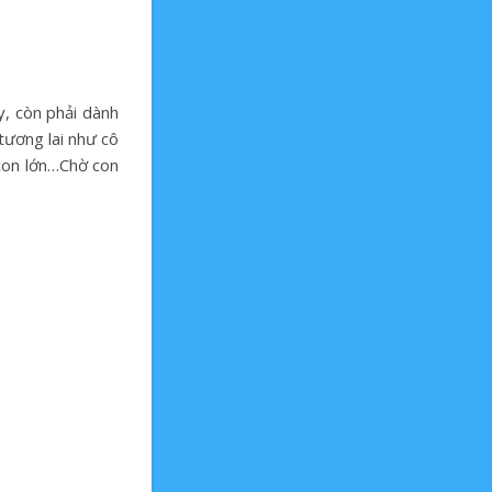
y, còn phải dành
tương lai như cô
 con lớn…Chờ con