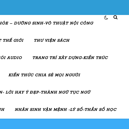
HỎE – DƯỠNG SINH-VÕ THUẬT NỘI CÔNG
 THẾ GIỚI
THƯ VIỆN SÁCH
ÓI AUDIO
TRANG TRÍ XÂY DỰNG-KIẾN TRÚC
KIẾN THỨC CHIA SẺ MỌI NGƯỜI
- LỜI HAY Ý ĐẸP-THÀNH NGỮ TỤC NGỮ
NH
NHÂN SINH VẬN MỆNH -LÝ SỐ-THẦN SỐ HỌC