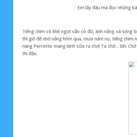
Em lấy đâu mà đọc những bài thơ tô
(Nguyên
Tiếng chim và khế ngọt vẫn có đó, ánh nắng và sóng b
thì giờ để nhớ nắng hôm qua, mưa năm nọ, tiếng chim n
nàng Perrette mang bình sữa ra chợ! Ta chờ… lớn. Chờ 
thi đậu.