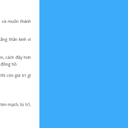
ờ và muốn thành
ẳng thần kinh vì
ên, cách đây hơn
i…đồng hồ.
ì còn giá trị gì
tim mạch, bị trĩ,