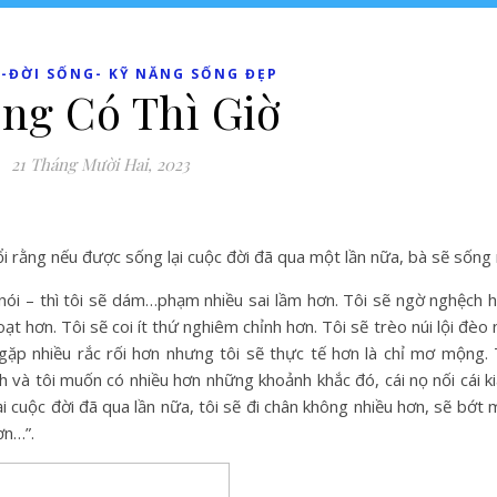
-ĐỜI SỐNG- KỸ NĂNG SỐNG ĐẸP
ng Có Thì Giờ
21 Tháng Mười Hai, 2023
 rằng nếu được sống lại cuộc đời đã qua một lần nữa, bà sẽ sống
 nói – thì tôi sẽ dám…phạm nhiều sai lầm hơn. Tôi sẽ ngờ nghệch h
ạt hơn. Tôi sẽ coi ít thứ nghiêm chỉnh hơn. Tôi sẽ trèo núi lội đèo n
gặp nhiều rắc rối hơn nhưng tôi sẽ thực tế hơn là chỉ mơ mộng.
và tôi muốn có nhiều hơn những khoảnh khắc đó, cái nọ nối cái kia,
ại cuộc đời đã qua lần nữa, tôi sẽ đi chân không nhiều hơn, sẽ bớt
ơn…”.