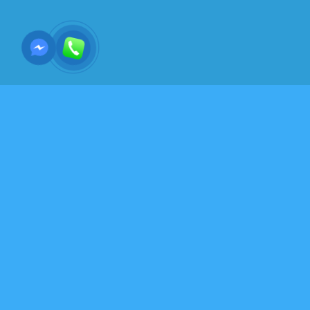
TRANG TRÍ XÂY DỰNG-KIẾN TRÚC
Bếp là ‘trái tim’ và ‘tài
khố’ của căn nhà: 5