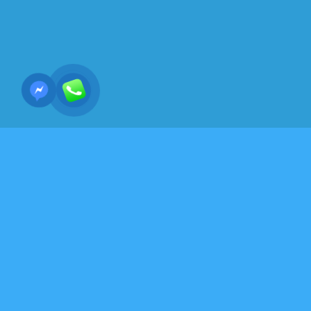
VĂN HÓA-ĐỜI SỐNG- KỸ NĂNG SỐNG ĐẸP