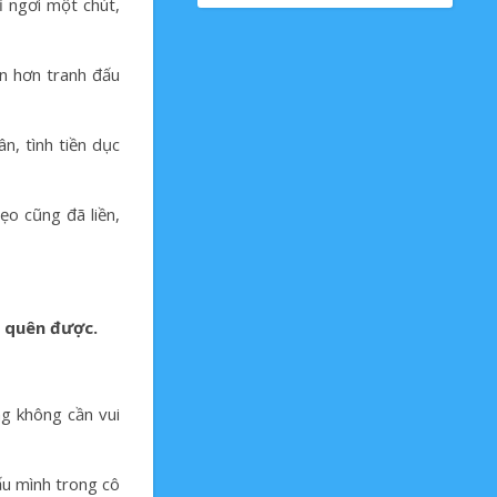
ỉ ngơi một chút,
òn hơn tranh đấu
n, tình tiền dục
ẹo cũng đã liền,
g quên được.
ng không cần vui
ấu mình trong cô