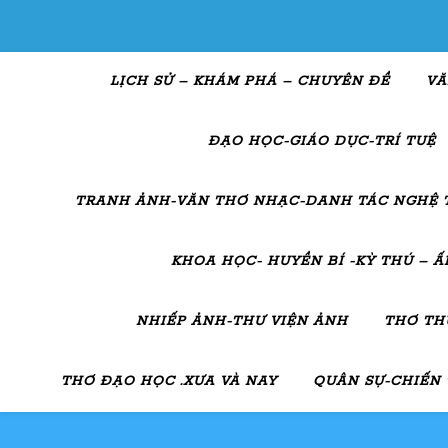
LỊCH SỬ – KHÁM PHÁ – CHUYÊN ĐỀ
VĂ
ĐẠO HỌC-GIÁO DỤC-TRÍ TUỆ
TRANH ẢNH-VĂN THƠ NHẠC-DANH TÁC NGHỆ 
KHOA HỌC- HUYỀN BÍ -KỲ THÚ – 
NHIẾP ẢNH-THƯ VIỆN ẢNH
THƠ TH
THƠ ĐẠO HỌC .XƯA VÀ NAY
QUÂN SỰ-CHIẾN