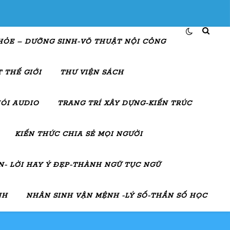
HỎE – DƯỠNG SINH-VÕ THUẬT NỘI CÔNG
 THẾ GIỚI
THƯ VIỆN SÁCH
ÓI AUDIO
TRANG TRÍ XÂY DỰNG-KIẾN TRÚC
KIẾN THỨC CHIA SẺ MỌI NGƯỜI
- LỜI HAY Ý ĐẸP-THÀNH NGỮ TỤC NGỮ
NH
NHÂN SINH VẬN MỆNH -LÝ SỐ-THẦN SỐ HỌC