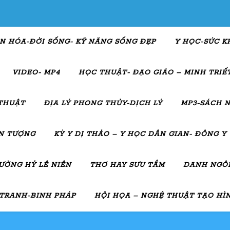
N HÓA-ĐỜI SỐNG- KỸ NĂNG SỐNG ĐẸP
Y HỌC-SỨC K
VIDEO- MP4
HỌC THUẬT- ĐẠO GIÁO – MINH TRIẾT
THUẬT
ĐỊA LÝ PHONG THỦY-DỊCH LÝ
MP3-SÁCH N
ẤN TƯỢNG
KỲ Y DỊ THẢO – Y HỌC DÂN GIAN- ĐÔNG Y
ƯỜNG HỶ LÊ NIÊN
THƠ HAY SƯU TẦM
DANH NGÔN
 TRANH-BINH PHÁP
HỘI HỌA – NGHỆ THUẬT TẠO HÌ