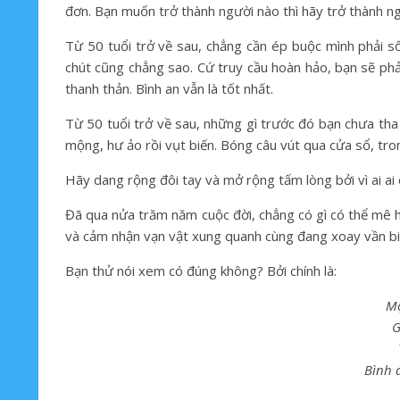
đơn. Bạn muốn trở thành người nào thì hãy trở thành n
Từ 50 tuổi trở về sau, chẳng cần ép buộc mình phải s
chút cũng chẳng sao. Cứ truy cầu hoàn hảo, bạn sẽ phả
thanh thản. Bình an vẫn là tốt nhất.
Từ 50 tuổi trở về sau, những gì trước đó bạn chưa tha
mộng, hư ảo rồi vụt biến. Bóng câu vút qua cửa sổ, tr
Hãy dang rộng đôi tay và mở rộng tấm lòng bởi vì ai ai 
Đã qua nửa trăm năm cuộc đời, chẳng có gì có thể mê h
và cảm nhận vạn vật xung quanh cùng đang xoay vần biế
Bạn thử nói xem có đúng không? Bởi chính là:
Mộ
G
Bình 