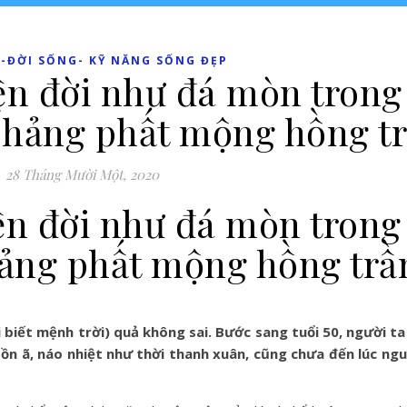
-ĐỜI SỐNG- KỸ NĂNG SỐNG ĐẸP
yện đời như đá mòn trong
, phảng phất mộng hồng t
28 Tháng Mười Một, 2020
yện đời như đá mòn trong
phảng phất mộng hồng tr
 biết mệnh trời) quả không sai. Bước sang tuổi 50, người t
ồn ã, náo nhiệt như thời thanh xuân, cũng chưa đến lúc ngu