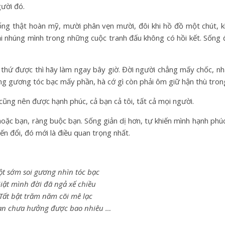
gười đó.
ống thật hoàn mỹ, mười phân vẹn mười, đôi khi hồ đồ một chút, 
i nhúng mình trong những cuộc tranh đấu không có hồi kết. Sống 
 thứ được thì hãy làm ngay bây giờ. Đời người chẳng mấy chốc, nh
ong gương tóc bạc mấy phần, hà cớ gì còn phải ôm giữ hận thù tro
cũng nên được hạnh phúc, cả bạn cả tôi, tất cả mọi người.
oặc bạn, ràng buộc bạn. Sống giản dị hơn, tự khiến mình hạnh phúc
n đổi, đó mới là điều quan trọng nhất.
t sớm soi gương nhìn tóc bạc
iật mình đời đã ngả xế chiều
Tất bật trăm năm cõi mê lạc
an chưa hưởng được bao nhiêu …