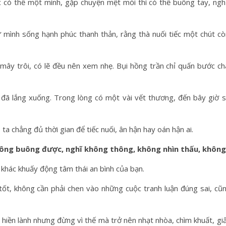
c có thể một mình, gặp chuyện mệt mỏi thì có thể buông tay, ngh
ự mình sống hạnh phúc thanh thản, rằng thà nuối tiếc một chút c
ây trôi, có lẽ đều nên xem nhẹ. Bụi hồng trần chỉ quấn bước châ
đã lắng xuống. Trong lòng có một vài vết thương, đến bây giờ s
, ta chẳng đủ thời gian để tiếc nuối, ân hận hay oán hận ai.
ông buông được, nghĩ không thông, không nhìn thấu, khôn
khác khuấy động tâm thái an bình của bạn.
tốt, không cần phải chen vào những cuộc tranh luận đúng sai, cũ
 hiền lành nhưng đừng vì thế mà trở nên nhạt nhòa, chìm khuất, gi