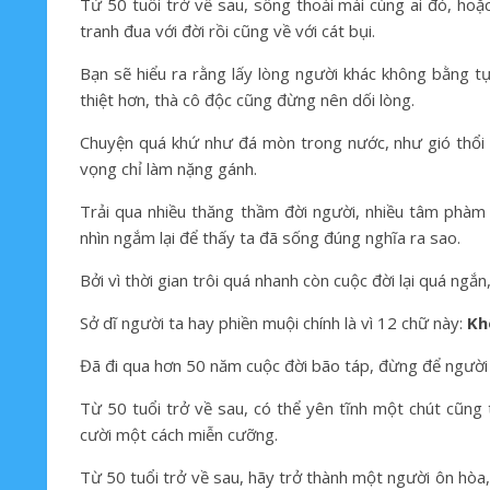
Từ 50 tuổi trở về sau, sống thoải mái cùng ai đó, hoặ
tranh đua với đời rồi cũng về với cát bụi.
Bạn sẽ hiểu ra rằng lấy lòng người khác không bằng t
thiệt hơn, thà cô độc cũng đừng nên dối lòng.
Chuyện quá khứ như đá mòn trong nước, như gió thổi m
vọng chỉ làm nặng gánh.
Trải qua nhiều thăng thầm đời người, nhiều tâm phàm 
nhìn ngắm lại để thấy ta đã sống đúng nghĩa ra sao.
Bởi vì thời gian trôi quá nhanh còn cuộc đời lại quá ngắn
Sở dĩ người ta hay phiền muội chính là vì 12 chữ này:
Kh
Đã đi qua hơn 50 năm cuộc đời bão táp, đừng để người 
Từ 50 tuổi trở về sau, có thể yên tĩnh một chút cũng 
cười một cách miễn cưỡng.
Từ 50 tuổi trở về sau, hãy trở thành một người ôn hòa,