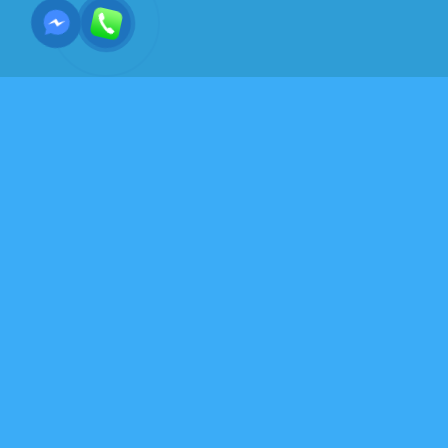
THƯ VIỆN SÁCH
BaTruThien_PhilipKaplea
10 Tháng Mười Một, 2020
BaTruThien_PhilipKapleau