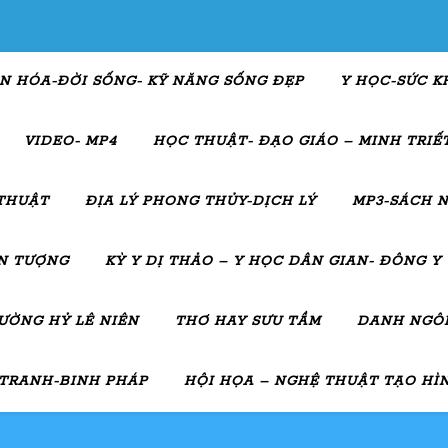
N HÓA-ĐỜI SỐNG- KỸ NĂNG SỐNG ĐẸP
Y HỌC-SỨC K
VIDEO- MP4
HỌC THUẬT- ĐẠO GIÁO – MINH TRIẾT
THUẬT
ĐỊA LÝ PHONG THỦY-DỊCH LÝ
MP3-SÁCH N
ẤN TƯỢNG
KỲ Y DỊ THẢO – Y HỌC DÂN GIAN- ĐÔNG Y
ƯỜNG HỶ LÊ NIÊN
THƠ HAY SƯU TẦM
DANH NGÔN
 TRANH-BINH PHÁP
HỘI HỌA – NGHỆ THUẬT TẠO HÌ