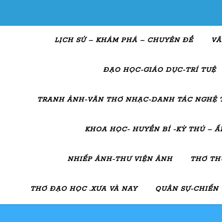
LỊCH SỬ – KHÁM PHÁ – CHUYÊN ĐỀ
VĂ
ĐẠO HỌC-GIÁO DỤC-TRÍ TUỆ
TRANH ẢNH-VĂN THƠ NHẠC-DANH TÁC NGHỆ 
KHOA HỌC- HUYỀN BÍ -KỲ THÚ – 
NHIẾP ẢNH-THƯ VIỆN ẢNH
THƠ TH
THƠ ĐẠO HỌC .XƯA VÀ NAY
QUÂN SỰ-CHIẾN