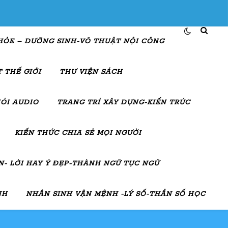
HỎE – DƯỠNG SINH-VÕ THUẬT NỘI CÔNG
 THẾ GIỚI
THƯ VIỆN SÁCH
ÓI AUDIO
TRANG TRÍ XÂY DỰNG-KIẾN TRÚC
KIẾN THỨC CHIA SẺ MỌI NGƯỜI
- LỜI HAY Ý ĐẸP-THÀNH NGỮ TỤC NGỮ
NH
NHÂN SINH VẬN MỆNH -LÝ SỐ-THẦN SỐ HỌC