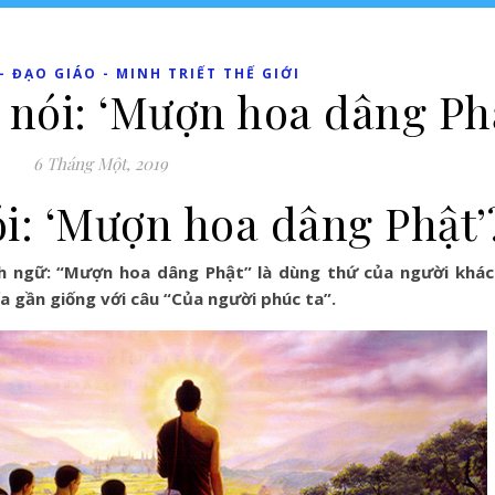
 ĐẠO GIÁO - MINH TRIẾT THẾ GIỚI
i nói: ‘Mượn hoa dâng Ph
6 Tháng Một, 2019
nói: ‘Mượn hoa dâng Phật’
nh ngữ: “Mượn hoa dâng Phật” là dùng thứ của người khá
a gần giống với câu “Của người phúc ta”.