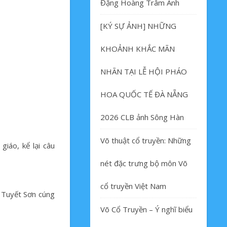
Đặng Hoàng Trâm Anh
[KÝ SỰ ẢNH] NHỮNG
KHOẢNH KHẮC MÃN
NHÃN TẠI LỄ HỘI PHÁO
HOA QUỐC TẾ ĐÀ NẴNG
2026 CLB ảnh Sông Hàn
Võ thuật cổ truyền: Những
iáo, kể lại câu
nét đặc trưng bộ môn Võ
cổ truyền Việt Nam
ề Tuyết Sơn cúng
Võ Cổ Truyền – Ý nghĩ biểu