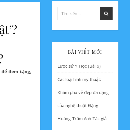
ật’?
BÀI VIẾT MỚI
?
Lược sử Y Học (Bài 6)
c để đem tặng,
Các loại hình mỹ thuật:
Khám phá vẻ đẹp đa dạng
của nghệ thuật Đặng
Hoàng Trâm Anh Tác giả: