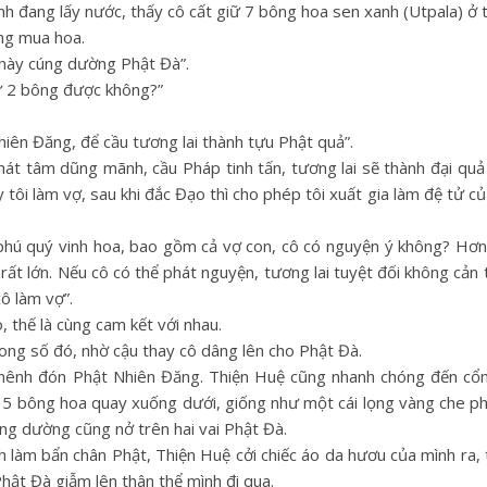
nh đang lấy nước, thấy cô cất giữ 7 bông hoa sen xanh (Utpala) ở 
ng mua hoa.
 này cúng dường Phật Đà”.
iữ 2 bông được không?”
ên Đăng, để cầu tương lai thành tựu Phật quả”.
phát tâm dũng mãnh, cầu Pháp tinh tấn, tương lai sẽ thành đại quả
y tôi làm vợ, sau khi đắc Đạo thì cho phép tôi xuất gia làm đệ tử của
phú quý vinh hoa, bao gồm cả vợ con, cô có nguyện ý không? Hơn 
 rất lớn. Nếu cô có thể phát nguyện, tương lai tuyệt đối không cản 
cô làm vợ”.
 thế là cùng cam kết với nhau.
ong số đó, nhờ cậu thay cô dâng lên cho Phật Đà.
nghênh đón Phật Nhiên Đăng. Thiện Huệ cũng nhanh chóng đến cổ
 5 bông hoa quay xuống dưới, giống như một cái lọng vàng che ph
úng dường cũng nở trên hai vai Phật Đà.
 làm bẩn chân Phật, Thiện Huệ cởi chiếc áo da hươu của mình ra, t
ể Phật Đà giẫm lên thân thể mình đi qua.