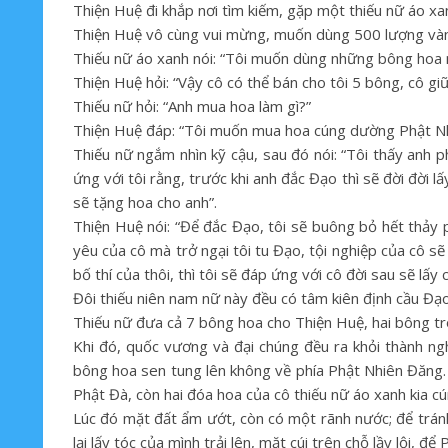
Thiện Huệ đi khắp nơi tìm kiếm, gặp một thiếu nữ áo xa
Thiện Huệ vô cùng vui mừng, muốn dùng 500 lượng và
Thiếu nữ áo xanh nói: “Tôi muốn dùng những bông hoa
Thiện Huệ hỏi: “Vậy cô có thể bán cho tôi 5 bông, cô g
Thiếu nữ hỏi: “Anh mua hoa làm gì?”
Thiện Huệ đáp: “Tôi muốn mua hoa cúng dường Phật Nhi
Thiếu nữ ngắm nhìn kỹ cậu, sau đó nói: “Tôi thấy anh 
ứng với tôi rằng, trước khi anh đắc Đạo thì sẽ đời đời lấ
sẽ tặng hoa cho anh”.
Thiện Huệ nói: “Để đắc Đạo, tôi sẽ buông bỏ hết thảy 
yêu của cô mà trở ngại tôi tu Đạo, tội nghiệp của cô sẽ
bố thí của thôi, thì tôi sẽ đáp ứng với cô đời sau sẽ lấy 
Đôi thiếu niên nam nữ này đều có tâm kiên định cầu Đạo,
Thiếu nữ đưa cả 7 bông hoa cho Thiện Huệ, hai bông tr
Khi đó, quốc vương và đại chúng đều ra khỏi thành 
bông hoa sen tung lên không về phía Phật Nhiên Đăng.
Phật Đà, còn hai đóa hoa của cô thiếu nữ áo xanh kia c
Lúc đó mặt đất ẩm ướt, còn có một rãnh nước; để tránh
lại lấy tóc của mình trải lên, mặt cúi trên chỗ lầy lội, đ