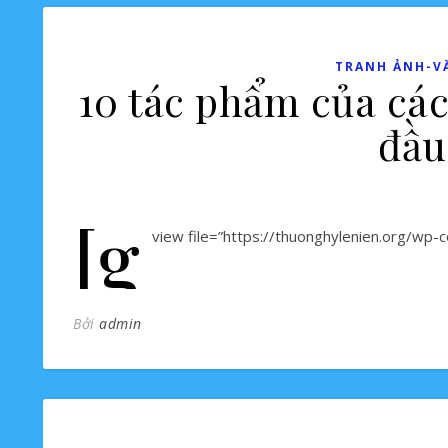
TRANH ẢNH-V
10 tác phẩm của các 
đầu
[g
view file=”https://thuonghylenien.org/wp
Bởi
admin