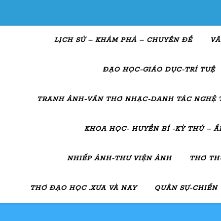
LỊCH SỬ – KHÁM PHÁ – CHUYÊN ĐỀ
VĂ
ĐẠO HỌC-GIÁO DỤC-TRÍ TUỆ
TRANH ẢNH-VĂN THƠ NHẠC-DANH TÁC NGHỆ 
KHOA HỌC- HUYỀN BÍ -KỲ THÚ – 
NHIẾP ẢNH-THƯ VIỆN ẢNH
THƠ TH
THƠ ĐẠO HỌC .XƯA VÀ NAY
QUÂN SỰ-CHIẾN