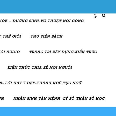
HỎE – DƯỠNG SINH-VÕ THUẬT NỘI CÔNG
 THẾ GIỚI
THƯ VIỆN SÁCH
ÓI AUDIO
TRANG TRÍ XÂY DỰNG-KIẾN TRÚC
KIẾN THỨC CHIA SẺ MỌI NGƯỜI
- LỜI HAY Ý ĐẸP-THÀNH NGỮ TỤC NGỮ
NH
NHÂN SINH VẬN MỆNH -LÝ SỐ-THẦN SỐ HỌC