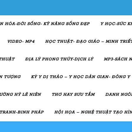
N HÓA-ĐỜI SỐNG- KỸ NĂNG SỐNG ĐẸP
Y HỌC-SỨC K
VIDEO- MP4
HỌC THUẬT- ĐẠO GIÁO – MINH TRIẾT
THUẬT
ĐỊA LÝ PHONG THỦY-DỊCH LÝ
MP3-SÁCH N
ẤN TƯỢNG
KỲ Y DỊ THẢO – Y HỌC DÂN GIAN- ĐÔNG Y
ƯỜNG HỶ LÊ NIÊN
THƠ HAY SƯU TẦM
DANH NGÔN
 TRANH-BINH PHÁP
HỘI HỌA – NGHỆ THUẬT TẠO HÌ