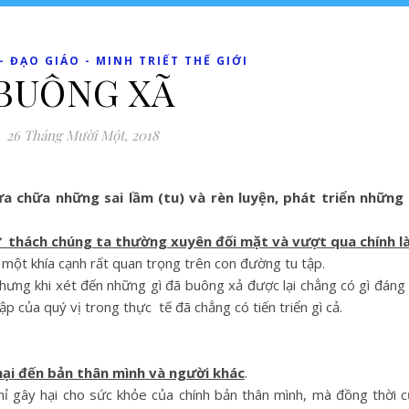
 ĐẠO GIÁO - MINH TRIẾT THẾ GIỚI
BUÔNG XÃ
26 Tháng Mười Một, 2018
sửa chữa những sai lầm (tu) và rèn luyện, phát triển những
ử thách chúng ta thường xuyên đối mặt và vượt qua chính l
một khía cạnh rất quan trọng trên con đường tu tập.
hưng khi xét đến những gì đã buông xả được lại chẳng có gì đáng nó
p của quý vị trong thực tế đã chẳng có tiến triển gì cả.
hại đến bản thân mình và người khác
.
chỉ gây hại cho sức khỏe của chính bản thân mình, mà đồng thời 