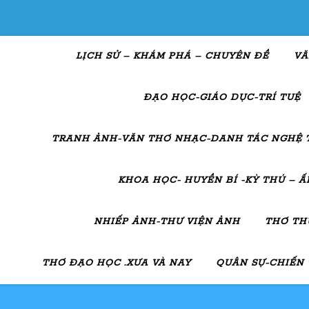
LỊCH SỬ – KHÁM PHÁ – CHUYÊN ĐỀ
VĂ
ĐẠO HỌC-GIÁO DỤC-TRÍ TUỆ
TRANH ẢNH-VĂN THƠ NHẠC-DANH TÁC NGHỆ 
KHOA HỌC- HUYỀN BÍ -KỲ THÚ – 
NHIẾP ẢNH-THƯ VIỆN ẢNH
THƠ TH
THƠ ĐẠO HỌC .XƯA VÀ NAY
QUÂN SỰ-CHIẾN