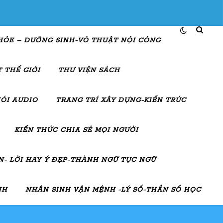
HỎE – DƯỠNG SINH-VÕ THUẬT NỘI CÔNG
 THẾ GIỚI
THƯ VIỆN SÁCH
ÓI AUDIO
TRANG TRÍ XÂY DỰNG-KIẾN TRÚC
KIẾN THỨC CHIA SẺ MỌI NGƯỜI
- LỜI HAY Ý ĐẸP-THÀNH NGỮ TỤC NGỮ
NH
NHÂN SINH VẬN MỆNH -LÝ SỐ-THẦN SỐ HỌC