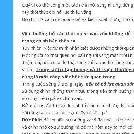
Quý vị có thể uống một tách trà mỗi sáng nhưng đừng b
hay thôi thúc đòi hỏi lúc thiếu vắng.
Đó chính là cách để buông bỏ và kiểm soát những thói q
Việc buông bỏ các thói quen xấu vốn không dễ d
trong chính bản thân ta
.
Tuy nhiên, việc tự mình nhận biết được những thói que
Một người có thói quen nói xấu người vắng mặt mỗi khi 
Thậm chí, nếu có ai đó thật lòng chỉ ra cho họ cũng chư
Vì thế,
trong sự tu tập buông xả thì việc thường
cũng là một công việc hết sức quan trọng
.
Trong cuộc sống thường ngày,
nếu có nỗ lực quan sát
Sử dụng chính những thành tựu trong tiến trình buông
vô cùng hiệu quả và chính xác.
Bởi một người tu tập dù tinh tấn lâu năm nhưng khi đố
nói rằng sự tu tập của người ấy có kết quả.
Đức Phật
đã thị hiện sự buông xả vĩ đại nhất trên con
Và chính nhờ có sự buông xả đó mà hôm nay ta mới có