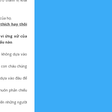
rở thành vị khai
của họ.
thích hay thôi
 vi ứng xử của
xấu nào
.
sẽ không dựa vào
o con cháu chúng
ể dựa vào đâu để
khuôn phản chiếu
 đến những người