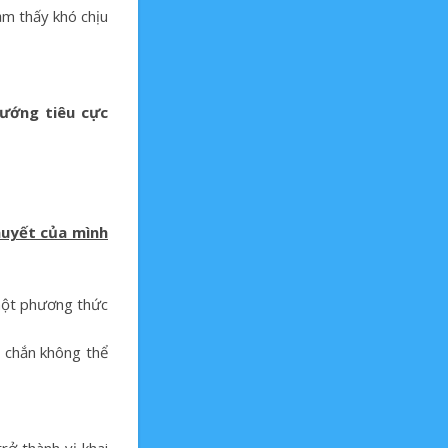
ảm thấy khó chịu
hướng tiêu cực
huyết của mình
 một phương thức
c chắn không thể