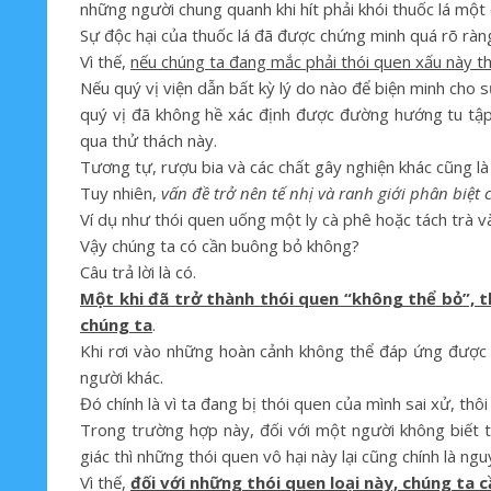
những người chung quanh khi hít phải khói thuốc lá mộ
Sự độc hại của thuốc lá đã được chứng minh quá rõ ràn
Vì thế,
nếu chúng ta đang mắc phải thói quen xấu này th
Nếu quý vị viện dẫn bất kỳ lý do nào để biện minh cho
quý vị đã không hề xác định được đường hướng tu tập,
qua thử thách này.
Tương tự, rượu bia và các chất gây nghiện khác cũng l
Tuy nhiên,
vấn đề trở nên tế nhị và ranh giới phân biệ
Ví dụ như thói quen uống một ly cà phê hoặc tách trà v
Vậy chúng ta có cần buông bỏ không?
Câu trả lời là có.
Một khi đã trở thành thói quen “không thể bỏ”, t
chúng ta
.
Khi rơi vào những hoàn cảnh không thể đáp ứng được t
người khác.
Đó chính là vì ta đang bị thói quen của mình sai xử, thôi
Trong trường hợp này, đối với một người không biết tu
giác thì những thói quen vô hại này lại cũng chính là n
Vì thế,
đối với những thói quen loại này, chúng ta 