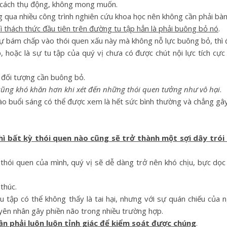
t cách thụ động, không mong muốn.
g qua nhiều công trình nghiên cứu khoa học nên không cần phải bàn
ì thách thức đầu tiên trên đường tu tập hẳn là phải buông bỏ nó
.
 sự bám chấp vào thói quen xấu này mà không nỗ lực buông bỏ, thì 
 hoặc là sự tu tập của quý vị chưa có được chút nội lực tích cự
à đối tượng cần buông bỏ.
t cũng khó khăn hơn khi xét đến những thói quen tưởng như vô hại
.
ào buổi sáng có thể được xem là hết sức bình thường và chẳng gây 
hì bất kỳ thói quen nào cũng sẽ trở thành một sợi dây trói
hói quen của mình, quý vị sẽ dễ dàng trở nên khó chịu, bực dọc
 thúc.
 tập có thể không thấy là tai hại, nhưng với sự quán chiếu của n
guyên nhân gây phiền não trong nhiều trường hợp.
cần phải luôn luôn tỉnh giác để kiểm soát được chúng
.