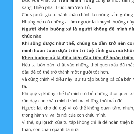
Đức vua Phật tử
Trần Nhân Tông
cũng là một tấm gư
sáng Thiền phái Trúc Lâm Yên Tử.
Các vị xuất gia tu hành chân chánh là những tấm gương 
Nhưng nếu có những ai làm ngược lại khuynh hướng này t
Người khéo buông xả là người không để mình dí
thúc nào
.
Khi sống được như thế, chúng ta dần trở nên con
mình hoàn toàn dựa trên trí tuệ tỉnh giác mà khôn
Khéo buông xả là điều kiện đầu tiên để hoàn thiệ
Nếu ta luôn bám chặt vào những thói quen xấu đã mắc 
đâu để có thể trở thành một người tốt hơn.
Và cũng chính vì điều này, sự tu tập buông xả của bản 
ta.
Khi quý vị không thể tự mình từ bỏ những thói quen xấ
răn dạy con cháu mình tránh xa những thói xấu đó.
Ngược lại, cho dù quý vị có thể không quan tâm, nhưng
trong hành vi và lời nói của con cháu mình.
Vì thế, sự lợi ích của tu tập không chỉ là để hoàn thi
thân, con cháu quanh ta nữa.