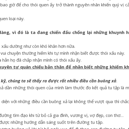
ao giờ để cho thói quen ấy trở thành nguyên nhân khiến quý vị c
uen loại này.
àng, vì đó là ta đang chiến đấu chống lại những khuynh 
n xấu dường như còn khó khăn hơn nữa.
vui chuyện thường hiếm khi tự mình nhận biết được thói xấu này.
a hẳn họ đã chấp nhận mình có thói xấu ấy.
 xuyên tự quán chiếu bản thân để nhận biết những khiếm k
 kỹ, chúng ta sẽ thấy ra được rất nhiều điều cần buông xả
.
 xả dần những thói quen của mình làm thước đo kết quả tu tập là
i diện với những điều cần buông xả lại không thể vượt qua thì chắ
 đường tìm đạo khi từ bỏ cả gia đình, vương vị, vợ đẹp, con thơ…
 được những hướng dẫn sáng suốt trên đường tu tập.