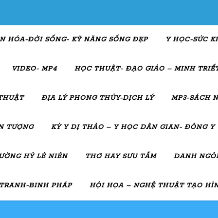
N HÓA-ĐỜI SỐNG- KỸ NĂNG SỐNG ĐẸP
Y HỌC-SỨC K
VIDEO- MP4
HỌC THUẬT- ĐẠO GIÁO – MINH TRIẾT
THUẬT
ĐỊA LÝ PHONG THỦY-DỊCH LÝ
MP3-SÁCH N
ẤN TƯỢNG
KỲ Y DỊ THẢO – Y HỌC DÂN GIAN- ĐÔNG Y
ƯỜNG HỶ LÊ NIÊN
THƠ HAY SƯU TẦM
DANH NGÔN
 TRANH-BINH PHÁP
HỘI HỌA – NGHỆ THUẬT TẠO HÌ