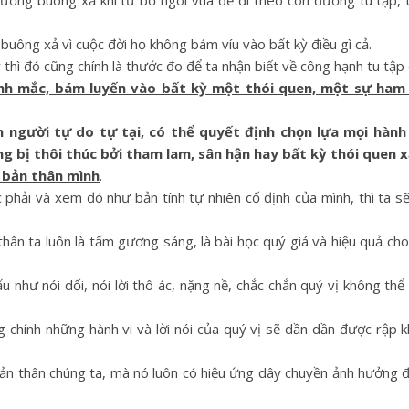
ơng buông xả khi từ bỏ ngôi vua để đi theo con đường tu tập, t
buông xả vì cuộc đời họ không bám víu vào bất kỳ điều gì cả.
hì đó cũng chính là thước đo để ta nhận biết về công hạnh tu tập 
nh mắc, bám luyến vào bất kỳ một thói quen, một sự ham 
 người tự do tự tại, có thể quyết định chọn lựa mọi hành
g bị thôi thúc bởi tham lam, sân hận hay bất kỳ thói quen 
n bản thân mình
.
phải và xem đó như bản tính tự nhiên cố định của mình, thì ta 
thân ta luôn là tấm gương sáng, là bài học quý giá và hiệu quả ch
u như nói dối, nói lời thô ác, nặng nề, chắc chắn quý vị không th
 chính những hành vi và lời nói của quý vị sẽ dần dần được rập 
ện bản thân chúng ta, mà nó luôn có hiệu ứng dây chuyền ảnh hưởng