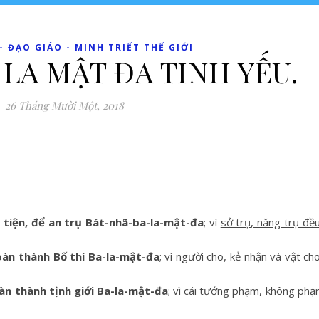
 ĐẠO GIÁO - MINH TRIẾT THẾ GIỚI
 LA MẬT ĐA TINH YẾU.
26 Tháng Mười Một, 2018
tiện, để an trụ Bát-nhã-ba-la-mật-đa
; vì
sở trụ, năng trụ đề
àn thành Bố thí Ba-la-mật-đa
; vì người cho, kẻ nhận và vật ch
àn thành tịnh giới Ba-la-mật-đa
; vì cái tướng phạm, không ph