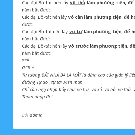
Các đại Bồ-tát nên lấy
vô thủ
làm phương tiện, để 
nắm bắt được.
Các đại Bồ-tát nên lấy
vô cần
làm phương tiện, để h
được.
Các đại Bồ-tát nên lấy
vô tư
làm phương tiện, để h
nắm bắt được.
Các đại Bồ-tát nên lấy
vô trước
làm phương tiện, đ
nắm bắt được.
***
GỢI Ý :
Tư tưởng BÁT NHÃ BA LA MẬT là đỉnh cao của giáo lý l
đường Tự do , tự tại ,viên mãn.
Chỉ cần ngộ nhập bảy chữ:
vô trụ-
vô xả-
vô hộ-
vô thủ-
Thâm nhập đi !
Bởi
admin