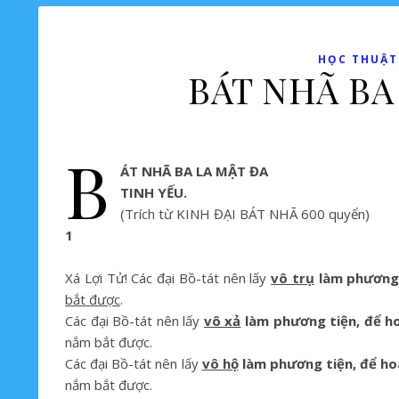
HỌC THUẬT-
BÁT NHÃ BA
B
ÁT NHÃ BA LA MẬT ĐA
TINH YẾU.
(Trích từ KINH ĐẠI BÁT NHÃ 600 quyển)
1
Xá Lợi Tử! Các đại Bồ-tát nên lấy
vô trụ
làm phương 
bắt được
.
Các đại Bồ-tát nên lấy
vô xả
làm phương tiện, để ho
nắm bắt được.
Các đại Bồ-tát nên lấy
vô hộ
làm phương tiện, để ho
nắm bắt được.