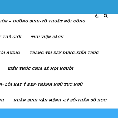
HỎE – DƯỠNG SINH-VÕ THUẬT NỘI CÔNG
 THẾ GIỚI
THƯ VIỆN SÁCH
ÓI AUDIO
TRANG TRÍ XÂY DỰNG-KIẾN TRÚC
KIẾN THỨC CHIA SẺ MỌI NGƯỜI
- LỜI HAY Ý ĐẸP-THÀNH NGỮ TỤC NGỮ
NH
NHÂN SINH VẬN MỆNH -LÝ SỐ-THẦN SỐ HỌC