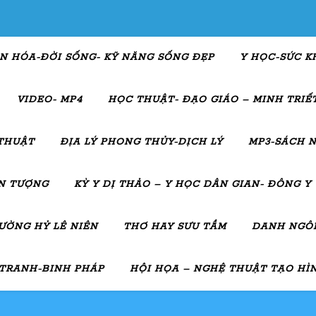
N HÓA-ĐỜI SỐNG- KỸ NĂNG SỐNG ĐẸP
Y HỌC-SỨC K
VIDEO- MP4
HỌC THUẬT- ĐẠO GIÁO – MINH TRIẾT
THUẬT
ĐỊA LÝ PHONG THỦY-DỊCH LÝ
MP3-SÁCH N
ẤN TƯỢNG
KỲ Y DỊ THẢO – Y HỌC DÂN GIAN- ĐÔNG Y
ƯỜNG HỶ LÊ NIÊN
THƠ HAY SƯU TẦM
DANH NGÔN
 TRANH-BINH PHÁP
HỘI HỌA – NGHỆ THUẬT TẠO HÌ