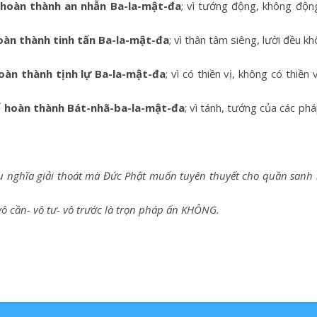
hoàn thành an nhẫn Ba-la-mật-đa
; vì tướng động, không độn
oàn thành tinh tấn Ba-la-mật-đa
; vì thân tâm siêng, lười đều 
oàn thành tịnh lự Ba-la-mật-đa
; vì có thiền vị, không có thiền
ể hoàn thành Bát-nhã-ba-la-mật-đa
; vì tánh, tướng của các ph
iễu nghĩa giải thoát mà Đức Phật muốn tuyên thuyết cho quần san
vô cần-
vô tư-
vô trước là trọn pháp ấn KHÔNG.