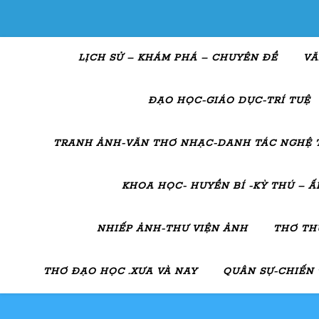
LỊCH SỬ – KHÁM PHÁ – CHUYÊN ĐỀ
VĂ
ĐẠO HỌC-GIÁO DỤC-TRÍ TUỆ
TRANH ẢNH-VĂN THƠ NHẠC-DANH TÁC NGHỆ 
KHOA HỌC- HUYỀN BÍ -KỲ THÚ – 
NHIẾP ẢNH-THƯ VIỆN ẢNH
THƠ TH
THƠ ĐẠO HỌC .XƯA VÀ NAY
QUÂN SỰ-CHIẾN