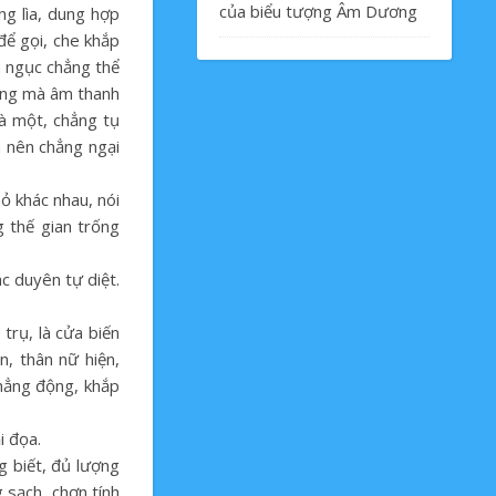
của biểu tượng Âm Dương
ng lìa, dung hợp
để gọi, che khắp
a ngục chẳng thể
lặng mà âm thanh
là một, chẳng tụ
h nên chẳng ngại
hỏ khác nhau, nói
g thế gian trống
c duyên tự diệt.
rụ, là cửa biến
, thân nữ hiện,
hẳng động, khắp
i đọa.
g biết, đủ lượng
 sạch, chơn tính