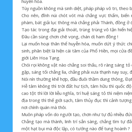
huyễn hóa.
Tùy nguồn không mà sinh diệt, pháp pháp vô tri, theo b
Cho nên, đĩnh núi chót vót mà chẳng vực thẩm, biến
phàm, bát giải lục thông mà chẳng phải Thánh, đồng ở đấ
Tạo tác trong đại giải thoát, trùng trùng vô tận hiển hi
Đâu cần sùng chơn chê vọng, chán dị ham đồng !
Lại muốn hoại thân thể huyễn hóa, muốn dứt ý thức chi
sinh, phân biệt là hiện cái tâm của Phổ Hiền, mọi cửa đ
giới Liên Hoa Tạng.
Chói rọi không vật nào chẳng soi thấu, rõ ràng sáng tỏ 
gặp, sáng tối chẳng lìa, chẳng phải xưa thạnh nay suy, đ
Nói nín thường khế hợp, đầu đuôi thầm dung thông, Đạt
Hễ tâm không thì trời đất hư tịch, tâm hữu thì quốc độ
cao tột thì lời lời liễu nghĩa, trí huệ sáng tỏ thì niệm 
địa trong thì thế giới sạch, tâm thủy đục thì cảnh tượn
nơi chính quán mà thôi.
Muôn pháp vốn do người tạo, chơn như tự đủ nhiều đức,
Chẳng tạo mà thành, linh trí sẳn sàng, chẳng tìm tự đắc
một hạt bụi mà độc lập, có tướng nào để tung hoành ?