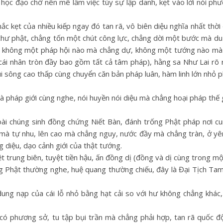
học đạo chớ nên mê lầm việc tùy sự lập danh, kẹt vào lời nói ph
c kẹt của nhiều kiếp ngay đó tan rã, vô biên diệu nghĩa nhất thời
chư phật, chẳng tốn một chút công lực, chẳng dời một bước mà du 
, không một pháp hội nào mà chẳng dự, không một tướng nào mà 
cái nhân tròn đầy bao gồm tất cả tâm pháp), hằng sa Như Lai rõ 
 sông cao thấp cùng chuyển căn bản pháp luân, hàm linh lớn nhỏ p
pháp giới cùng nghe, nói huyền nói diệu mà chẳng hoại pháp thế 
loài chúng sinh đồng chứng Niết Bàn, đánh trống Phật pháp nơi c
 mà tự nhu, lên cao mà chẳng nguy, nước đầy mà chẳng tràn, ở yê
 diệu, dạo cảnh giới của thật tướng.
 trung biên, tuyệt tiền hậu, ấn đồng dị (đồng và dị cùng trong mộ
ếng Phật thường nghe, huệ quang thường chiếu, đây là Đại Tịch T
ung nạp của cái lỗ nhỏ bằng hạt cải so với hư không chẳng khác,
 có phương sở, tu tập bụi trần mà chẳng phải hợp, tan rã quốc đ