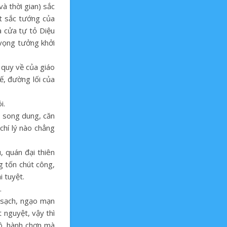
à thời gian) sắc
t sắc tướng của
 cửa tự tỏ Diệu
 vọng tưởng khởi
 quy về của giáo
ế, đường lối của
i.
u song dung, căn
chí lý nào chẳng
 quán đại thiên
g tốn chút công,
 tuyệt.
.
a sạch, ngạo mạn
 nguyệt, vậy thì
vô, hành chơn mà