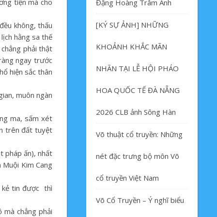
ương tiện mà cho
Đặng Hoàng Trâm Anh
[KÝ SỰ ẢNH] NHỮNG
 đều không, thấu
lịch hằng sa thế
KHOẢNH KHẮC MÃN
chẳng phải thật
ràng ngay trước
NHÃN TẠI LỄ HỘI PHÁO
hổ hiện sắc thân
HOA QUỐC TẾ ĐÀ NẴNG
gian, muôn ngàn
2026 CLB ảnh Sông Hàn
ung ma, sấm xét
n trên đất tuyệt
Võ thuật cổ truyền: Những
t pháp ấn), nhất
nét đặc trưng bộ môn Võ
am Muội Kim Cang
cổ truyền Việt Nam
 kẻ tin được thì
Võ Cổ Truyền – Ý nghĩ biểu
ộ mà chẳng phải