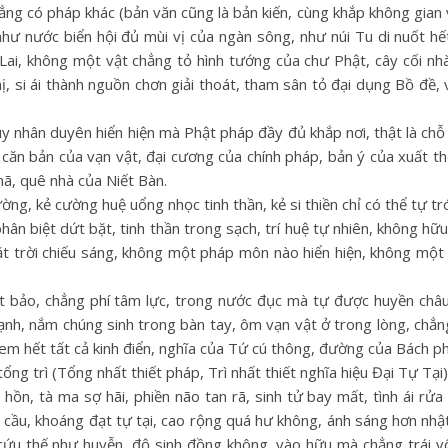
ẳng có pháp khác (bản văn cũng là bản kiến, cùng khắp không gian v
hư nước biển hội đủ mùi vị của ngàn sông, như núi Tu di nuốt hế
ai, không một vật chẳng tỏ hình tướng của chư Phật, cây cối nhà
ị, si ái thành nguồn chơn giải thoát, tham sân tỏ đại dụng Bồ đề,
ùy nhân duyên hiển hiện mà Phật pháp đầy đủ khắp nơi, thật là chỗ
 căn bản của vạn vật, đại cương của chính pháp, bản ý của xuất th
ã, quê nhà của Niết Bàn.
ờng, kẻ cường huệ uổng nhọc tinh thần, kẻ si thiền chỉ có thể tự tró
hân biệt dứt bặt, tinh thần trong sạch, trí huệ tự nhiên, không hữ
ặt trời chiếu sáng, không một pháp môn nào hiển hiện, không một 
 bảo, chẳng phí tâm lực, trong nước đục mà tự được huyền châu,
cạnh, nắm chúng sinh trong bàn tay, ôm vạn vật ở trong lòng, chẳn
m hết tất cả kinh điển, nghĩa của Tứ cú thông, đường của Bách phi
g trì (Tổng nhất thiết pháp, Trì nhất thiết nghĩa hiệu Đại Tự Tại)
 hồn, tà ma sợ hãi, phiền não tan rã, sinh tử bay mất, tình ái rử
 cầu, khoáng đạt tự tại, cao rộng quá hư không, ánh sáng hơn nhật
h, cứu thế như huyễn, độ sinh đồng không, vào hữu mà chẳng trái 