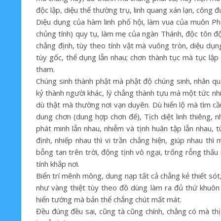
độc lập, diệu thể thường trụ, linh quang xán lạn, công đ
Diệu dụng của hàm linh phổ hội, làm vua của muôn Ph
chủng tính) quy tụ, làm mẹ của ngàn Thánh, độc tôn độ
chẳng định, tùy theo tính vật mà vuông tròn, diệu dụn
tùy gốc, thể dụng lẫn nhau; chơn thành tục mà tục lập
tham.
Chúng sinh thành phật mà phật độ chúng sinh, nhân qu
kỷ thành người khác, lý chẳng thành tựu mà một tức nh
dù thật mà thường nơi vạn duyên. Dù hiển lộ mà tìm cầ
dung chơn (dung hợp chơn đế), Tịch diệt linh thiêng, n
phát minh lẫn nhau, nhiễm và tịnh huân tập lẫn nhau
định, nhiếp nhau thì vi trần chẳng hiện, giúp nhau t
bỗng tan trên trời, động tịnh vô ngại, trống rỗng thấu
tính khắp nơi.
Biển trí mênh mông, dung nạp tất cả chẳng kẻ thiết sót
như vàng thiệt tùy theo đồ dùng làm ra đủ thứ khuôn 
hiển tướng mà bản thể chẳng chút mất mát.
Đều đúng đều sai, cũng tà cũng chính, chẳng có mà t