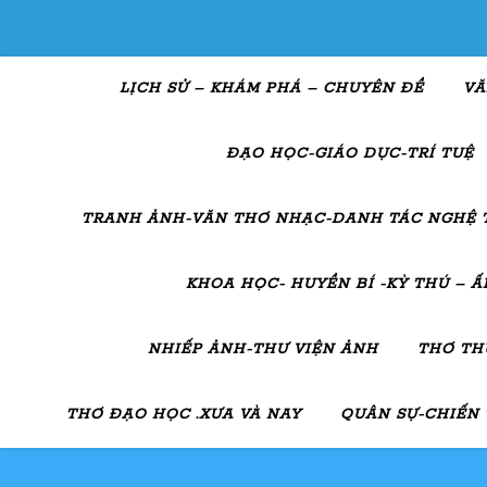
LỊCH SỬ – KHÁM PHÁ – CHUYÊN ĐỀ
VĂ
ĐẠO HỌC-GIÁO DỤC-TRÍ TUỆ
TRANH ẢNH-VĂN THƠ NHẠC-DANH TÁC NGHỆ 
KHOA HỌC- HUYỀN BÍ -KỲ THÚ – 
NHIẾP ẢNH-THƯ VIỆN ẢNH
THƠ TH
THƠ ĐẠO HỌC .XƯA VÀ NAY
QUÂN SỰ-CHIẾN