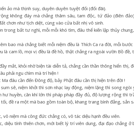
iến ảo mà thịnh suy, duyên duyên tuyệt đối (đối đãi).
 rộng không đáy mà chẳng thâm sâu, tam độc, tứ đảo (điên đảo
t chơn như tịch diệt, cùng vào cửa bất nhị vô sinh.
ện trong bất tư nghì, mỗi mỗi khó tìm, đâu thể kiến lập thủy chung,
êm bao mà chẳng biết mỗi niệm đều là Thích Ca ra đời, mỗi bước 
ều là cam lồ, mọi vị đều là đề hồ, thật chẳng ra ngoài vườn Bồ đề,
đầy mắt, khỏi nhờ biện tài diễn tả, chẳng cần thần thông hiển thị,
âu phải ngu chìm mà trí hiện !
 Ma đâu cần đến Đông độ, bảy Phật đâu cần thị hiện trên đời !
 sum sê, niệm khởi thì sơn nhạc lay động, niệm lặng thì song ngòi 
niệm hư huyền, căn khí lớn thì pháp pháp đầy đủ, độ lượng rộng thì tr
g tối, đề ra một mà bao gồm toàn bộ, khang trang bình đẳng, sẳn sà
 vô niệm mà công đức chẳng có, vô tác diệu hạnh đều viên.
, diệu tính thiên chơn, mới biết lý trí viên dung, đại đạo chẳng ở