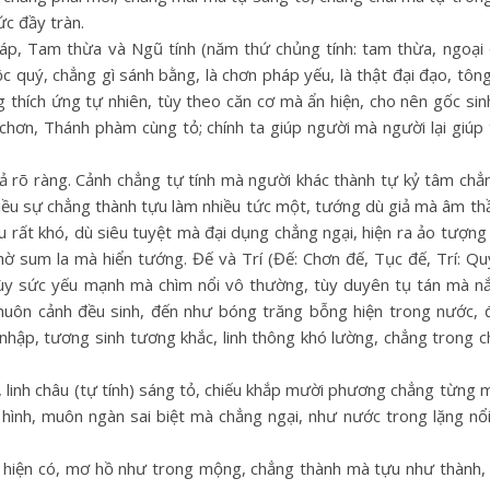
ức đầy tràn.
áp, Tam thừa và Ngũ tính (năm thứ chủng tính: tam thừa, ngoại 
c quý, chẳng gì sánh bằng, là chơn pháp yếu, là thật đại đạo, tôn
g thích ứng tự nhiên, tùy theo căn cơ mà ẩn hiện, cho nên gốc s
 chơn, Thánh phàm cùng tỏ; chính ta giúp người mà người lại giúp
ả rõ ràng. Cảnh chẳng tự tính mà người khác thành tự kỷ tâm chẳ
iều sự chẳng thành tựu làm nhiều tức một, tướng dù giả mà âm th
u rất khó, dù siêu tuyệt mà đại dụng chẳng ngại, hiện ra ảo tượng
hờ sum la mà hiển tướng. Đế và Trí (Đế: Chơn đế, Tục đế, Trí: Quyề
, tùy sức yếu mạnh mà chìm nổi vô thường, tùy duyên tụ tán mà 
hì muôn cảnh đều sinh, đến như bóng trăng bỗng hiện trong nước
 nhập, tương sinh tương khắc, linh thông khó lường, chẳng trong c
, linh châu (tự tính) sáng tỏ, chiếu khắp mười phương chẳng từng 
hình, muôn ngàn sai biệt mà chẳng ngại, như nước trong lặng nổi
hị hiện có, mơ hồ như trong mộng, chẳng thành mà tựu như thành,