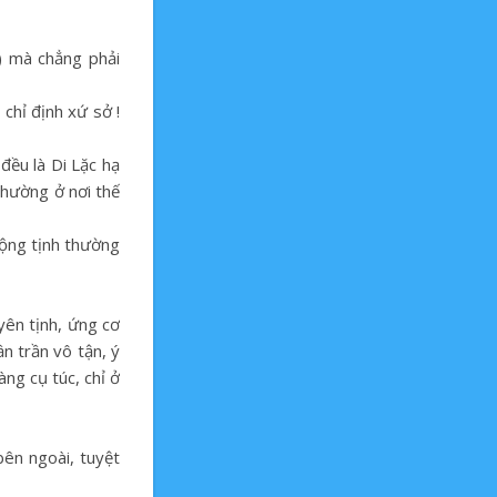
) mà chẳng phải
 chỉ định xứ sở !
đều là Di Lặc hạ
 thường ở nơi thế
 động tịnh thường
yên tịnh, ứng cơ
ần trần vô tận, ý
ng cụ túc, chỉ ở
 bên ngoài, tuyệt