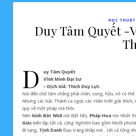
HỌC THUẬT-
Duy Tâm Quyết -V
Th
D
uy Tâm Quyết
Vĩnh Minh Đại Sư
– Dịch Giả: Thích Duy Lực
Nói đến chữ tâm chẳng phải chân, vọng, hữu, vô có thể p
Nhưng các bậc Thánh ca ngợi, các Hiền triết giải thích,
quy về một pháp mà thôi.
Nên
kinh Bát Nhã
nói Bất Nhị,
Pháp Hoa
nói Nhất t
Giác
kiến lập tất cả,
Lăng Nghiêm
bao gồm Mười phươ
Bí tạng,
Tịnh Danh
Đạo tràng khắp nơi… tất cả tống nhi