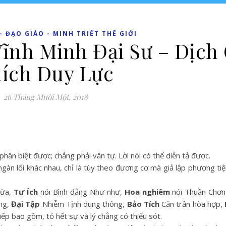
 ĐẠO GIÁO - MINH TRIẾT THẾ GIỚI
ĩnh Minh Đại Sư – Dịch 
ích Duy Lực
26 Tháng Mười Một, 2018
hân biệt được; chẳng phải văn tự. Lời nói có thể diễn tả được.
 ngàn lối khác nhau, chỉ là tùy theo đương cơ mà giả lập phương ti
hừa,
Tư Ích
nói Bình đẳng Như như,
Hoa nghiêm
nói Thuần Chơn
ng,
Đại Tập
Nhiễm Tịnh dung thông,
Bảo Tích
Căn trần hòa hợp,
ếp bao gồm, tỏ hết sự và lý chẳng có thiếu sót.