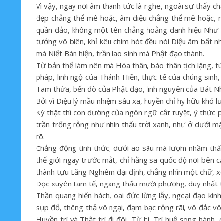
Vì vậy, ngay nơi âm thanh tức là nghe, ngoài sự thấy ch
đẹp chẳng thể mê hoặc, âm điệu chẳng thể mê hoặc, n
quần đảo, không một tên chẳng hoằng danh hiệu Như L
tướng vô biên, khỉ kêu chim hót đều nói Diệu âm bất nh
mà Niết Bàn hiện, trần lao sinh mà Phật đạo thành.
Từ bản thể làm nên mà Hóa thân, báo thân tịch lặng, t
pháp, linh ngộ của Thánh Hiền, thực tế của chúng sinh,
Tam thừa, bến đò của Phật đạo, linh nguyên của Bát Nh
Bởi vì Diệu lý mầu nhiệm sâu xa, huyền chỉ hy hữu khó lư
Kỳ thật thì con đường của ngôn ngữ cắt tuyệt, ý thức p
trần trống rỗng như nhìn thấu trời xanh, như ở dưới m
rõ.
Chẳng động tình thức, dưới ao sâu mà lượm nhầm thất
thế giới ngay trước mắt, chỉ hằng sa quốc độ nơi bên 
thành tựu Lăng Nghiêm đại định, chẳng nhìn một chữ, xe
Dọc xuyên tam tế, ngang thấu mười phương, duy nhất tổn
Thần quang hiển hách, oai đức lừng lẫy, ngoại đạo kinh
sụp đổ, thông thả vô ngại, đạm bạc rộng rãi, vô đắc vô
Huyền trí và Thật trí đi đôi, Từ bi, Trí huệ song hàn