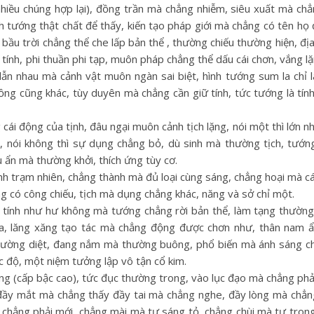
hiều chúng hợp lại), đồng trần mà chẳng nhiễm, siêu xuất mà chẳ
tướng thật chất để thấy, kiến tạo pháp giới mà chẳng có tên họ 
 bầu trời chẳng thể che lấp bản thể , thường chiếu thường hiện, đị
i tính, phi thuần phi tạp, muôn pháp chẳng thể dấu cái chơn, vắng 
lẫn nhau mà cảnh vật muôn ngàn sai biệt, hình tướng sum la chỉ 
ồng cũng khác, tùy duyên mà chẳng cần giữ tính, tức tướng là tín
cái động của tịnh, đâu ngại muôn cảnh tịch lặng, nói một thì lớn n
iệt, nói không thì sự dụng chẳng bỏ, dù sinh mà thường tịch, tướn
ẩn mà thường khởi, thích ứng tùy cơ.
h trạm nhiên, chẳng thành mà đủ loại cùng sáng, chẳng hoại mà cá
ng có công chiếu, tịch mà dụng chẳng khác, năng và sở chỉ một.
ính như hư không mà tướng chẳng rời bản thể, làm tạng thường t
a, lăng xăng tạo tác mà chẳng động được chơn như, thân nam ẩn
ường diệt, đang nắm mà thường buông, phổ biến mà ánh sáng c
 độ, một niệm tưởng lập vô tận cổ kim.
g (cấp bậc cao), tức đục thường trong, vào lục đạo mà chẳng phả
 đầy mắt mà chẳng thấy đầy tai mà chẳng nghe, đầy lòng mà chẳn
chẳng phải mới, chẳng mài mà tự sáng tỏ, chẳng chùi mà tự trong