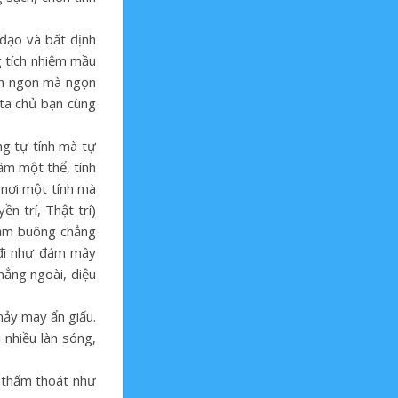
đạo và bất định
g tích nhiệm mầu
inh ngọn mà ngọn
 ta chủ bạn cùng
ng tự tính mà tự
ầm một thể, tính
 nơi một tính mà
n trí, Thật trí)
nắm buông chẳng
, đi như đám mây
hẳng ngoài, diệu
mảy may ẩn giấu.
 nhiều làn sóng,
 thấm thoát như