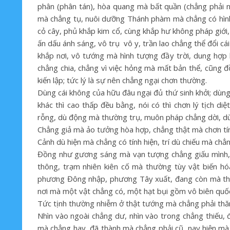
phân (phân tán), hòa quang mà bất quần (chẳng phải n
mà chẳng tụ, nuôi dưỡng Thánh phàm mà chẳng có hình 
cỏ cây, phủ khắp kim cổ, cùng khắp hư không pháp giới,
ấn dấu ánh sáng, vô trụ vô y, trần lao chẳng thể đổi cá
khắp nơi, vô tướng mà hình tượng đầy trời, dung hợp 
chẳng chia, chẳng vì việc hỏng mà mất bản thể, cũng đ
kiến lập; tức lý là sự nên chẳng ngại chơn thường.
Dùng cái không của hữu đâu ngại đủ thứ sinh khởi; dùng 
khác thì cao thấp đều bằng, nói có thì chơn lý tịch d
rỗng, dù động mà thường trụ, muôn pháp chẳng dời, dù 
Chẳng giả mà ảo tưởng hòa hợp, chẳng thật mà chơn tín
Cảnh dù hiện mà chẳng có tính hiện, trí dù chiếu mà chẳ
Đồng như gương sáng mà vạn tượng chẳng giấu mình, t
thông, trạm nhiên kiên cố mà thường tùy vật biến hó
phương Đông nhập, phương Tây xuất, đang còn mà th
nơi mà một vật chẳng có, một hạt bụi gồm vô biên quốc
Tức tịnh thường nhiễm ở thật tướng mà chẳng phải thăn
Nhìn vào ngoài chẳng dư, nhìn vào trong chẳng thiếu,
mà chẳng hay, đã thành mà chẳng phải cũ, nay hiện mà 