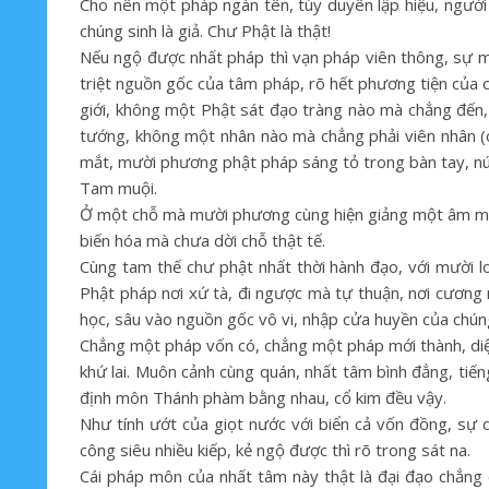
Cho nên một pháp ngàn tên, tùy duyên lập hiệu, người 
chúng sinh là giả. Chư Phật là thật!
Nếu ngộ được nhất pháp thì vạn pháp viên thông, sự mắ
triệt nguồn gốc của tâm pháp, rõ hết phương tiện của 
giới, không một Phật sát đạo tràng nào mà chẳng đến
tướng, không một nhân nào mà chẳng phải viên nhân (
mắt, mười phương phật pháp sáng tỏ trong bàn tay, núi
Tam muội.
Ở một chỗ mà mười phương cùng hiện giảng một âm mà 
biến hóa mà chưa dời chỗ thật tế.
Cùng tam thế chư phật nhất thời hành đạo, với mười 
Phật pháp nơi xứ tà, đi ngược mà tự thuận, nơi cương
học, sâu vào nguồn gốc vô vi, nhập cửa huyền của chúng
Chẳng một pháp vốn có, chẳng một pháp mới thành, diệt
khứ lai. Muôn cảnh cùng quán, nhất tâm bình đẳng, ti
định môn Thánh phàm bằng nhau, cổ kim đều vậy.
Như tính ướt của giọt nước với biển cả vốn đồng, sự d
công siêu nhiều kiếp, kẻ ngộ được thì rõ trong sát na.
Cái pháp môn của nhất tâm này thật là đại đạo chẳng