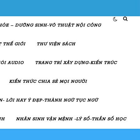
HỎE – DƯỠNG SINH-VÕ THUẬT NỘI CÔNG
 THẾ GIỚI
THƯ VIỆN SÁCH
ÓI AUDIO
TRANG TRÍ XÂY DỰNG-KIẾN TRÚC
KIẾN THỨC CHIA SẺ MỌI NGƯỜI
- LỜI HAY Ý ĐẸP-THÀNH NGỮ TỤC NGỮ
NH
NHÂN SINH VẬN MỆNH -LÝ SỐ-THẦN SỐ HỌC