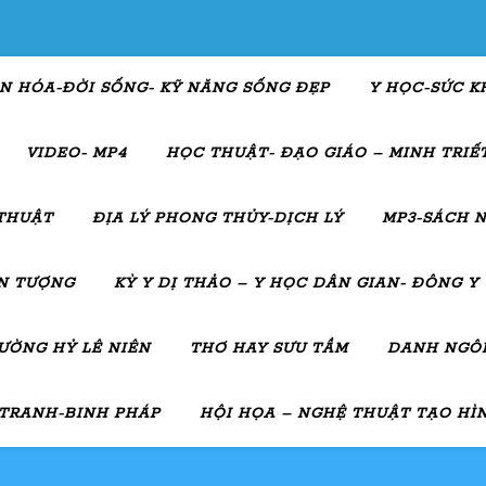
N HÓA-ĐỜI SỐNG- KỸ NĂNG SỐNG ĐẸP
Y HỌC-SỨC K
VIDEO- MP4
HỌC THUẬT- ĐẠO GIÁO – MINH TRIẾT
THUẬT
ĐỊA LÝ PHONG THỦY-DỊCH LÝ
MP3-SÁCH N
ẤN TƯỢNG
KỲ Y DỊ THẢO – Y HỌC DÂN GIAN- ĐÔNG Y
ƯỜNG HỶ LÊ NIÊN
THƠ HAY SƯU TẦM
DANH NGÔN
 TRANH-BINH PHÁP
HỘI HỌA – NGHỆ THUẬT TẠO HÌ