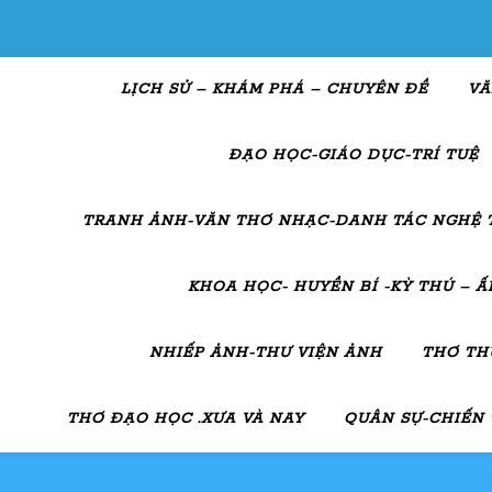
LỊCH SỬ – KHÁM PHÁ – CHUYÊN ĐỀ
VĂ
ĐẠO HỌC-GIÁO DỤC-TRÍ TUỆ
TRANH ẢNH-VĂN THƠ NHẠC-DANH TÁC NGHỆ 
KHOA HỌC- HUYỀN BÍ -KỲ THÚ – 
NHIẾP ẢNH-THƯ VIỆN ẢNH
THƠ TH
THƠ ĐẠO HỌC .XƯA VÀ NAY
QUÂN SỰ-CHIẾN