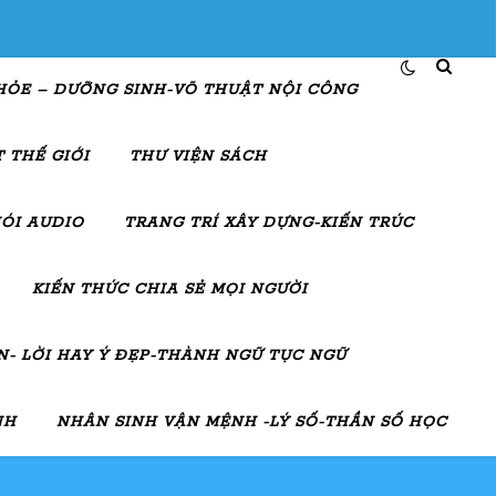
HỎE – DƯỠNG SINH-VÕ THUẬT NỘI CÔNG
 THẾ GIỚI
THƯ VIỆN SÁCH
ÓI AUDIO
TRANG TRÍ XÂY DỰNG-KIẾN TRÚC
KIẾN THỨC CHIA SẺ MỌI NGƯỜI
- LỜI HAY Ý ĐẸP-THÀNH NGỮ TỤC NGỮ
NH
NHÂN SINH VẬN MỆNH -LÝ SỐ-THẦN SỐ HỌC