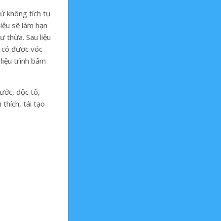
ứ không tích tụ
iệu sẽ làm hạn
 thừa. Sau liệu
n có được vóc
liệu trình bấm
ước, độc tố,
thích, tái tạo