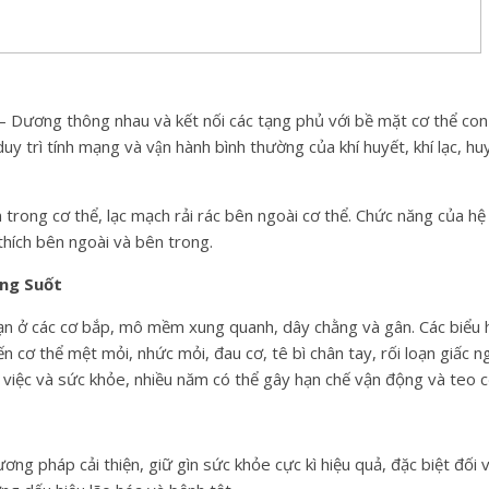
m – Dương thông nhau và kết nối các tạng phủ với bề mặt cơ thể c
̀ tính mạng và vận hành bình thường của khí huyết, khí lạc, huyết
rong cơ thể, lạc mạch rải rác bên ngoài cơ thể. Chức năng của hệ
 thích bên ngoài và bên trong.
ông Suốt
oạn ở các cơ bắp, mô mềm xung quanh, dây chằng và gân. Các biểu 
iến cơ thể mệt mỏi, nhức mỏi, đau cơ, tê bì chân tay, rối loạn giấc
 việc và sức khỏe, nhiều năm có thể gây hạn chế vận động và teo c
ơng pháp cải thiện, giữ gìn sức khỏe cực kì hiệu quả, đặc biệt đối 