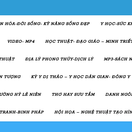
N HÓA-ĐỜI SỐNG- KỸ NĂNG SỐNG ĐẸP
Y HỌC-SỨC K
VIDEO- MP4
HỌC THUẬT- ĐẠO GIÁO – MINH TRIẾT
THUẬT
ĐỊA LÝ PHONG THỦY-DỊCH LÝ
MP3-SÁCH N
ẤN TƯỢNG
KỲ Y DỊ THẢO – Y HỌC DÂN GIAN- ĐÔNG Y
ƯỜNG HỶ LÊ NIÊN
THƠ HAY SƯU TẦM
DANH NGÔN
 TRANH-BINH PHÁP
HỘI HỌA – NGHỆ THUẬT TẠO HÌ