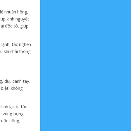
 dẻ nhuận hồng,
iúp kinh nguyệt
ải độc tố, giúp
lạnh, tắc nghẽn
u khi chải thông
, đùi, cánh tay,
 biệt, không
inh lạc bị tắc
ác vùng bụng,
cuộc sống,