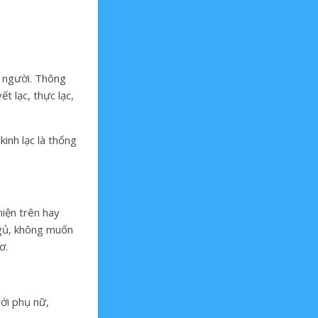
on người. Thông
 lạc, thực lạc,
 kinh lạc là thống
hiện trên hay
 ngủ, không muốn
ơ.
với phụ nữ,