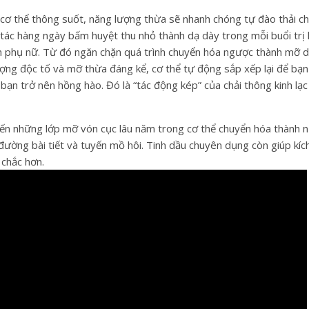
 cơ thể thông suốt, năng lượng thừa sẽ nhanh chóng tự đào thải ch
 tác hàng ngày bấm huyệt thu nhỏ thành dạ dày trong mỗi buổi trị l
 phụ nữ. Từ đó ngăn chặn quá trình chuyển hóa ngược thành mỡ dư
lượng độc tố và mỡ thừa đáng kể, cơ thể tự động sắp xếp lại để bạ
bạn trở nên hồng hào. Đó là “tác động kép” của chải thông kinh lạc 
hiến những lớp mỡ vón cục lâu năm trong cơ thể chuyển hóa thành n
ường bài tiết và tuyến mồ hôi. Tinh dầu chuyên dụng còn giúp kích 
 chắc hơn.