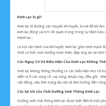
Kinh Lạc là gì?
Kinh lạc là đường vận chuyển khí huyết, là nơi để khí Â
kinh lạc đóng vai trò rất quan trọng trong sự đảm bảo duy tri
mệnh lạc…
Là nơi vận hành của khí huyết, kinh lạc gồm kinh mạch ẩn t
nhất cơ thể, nuôi dưỡng toàn thân, đáp ứng lại các kích
Các Nguy Cơ Và Biểu Hiện Của Kinh Lạc Không Th
Kinh lạc không thông thường có các biểu hiện như rối l
diễn ra ở các vùng cổ, vai, lưng, khuỷu tay, đầu gối… kh
vận động, nếu tình trạng lâu dài sẽ ảnh hưởng đến công
Các lợi ích của Chải Dưỡng Sinh Thông Kinh Lạc
Dưỡng sinh chải thông kinh lạc được biết đến là một phư