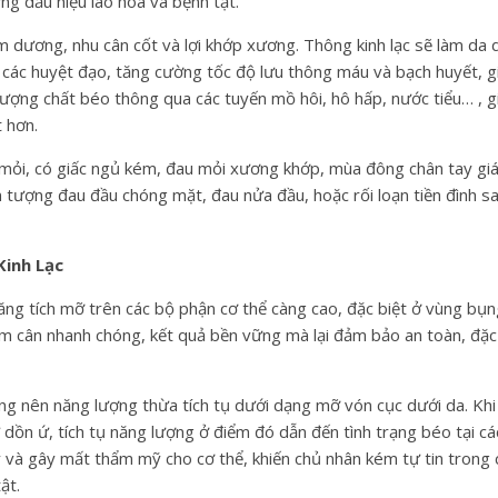
ững dấu hiệu lão hóa và bệnh tật.
âm dương, nhu cân cốt và lợi khớp xương. Thông kinh lạc sẽ làm da
các huyệt đạo, tăng cường tốc độ lưu thông máu và bạch huyết, g
lượng chất béo thông qua các tuyến mồ hôi, hô hấp, nước tiểu… , gi
 hơn.
ỏi, có giấc ngủ kém, đau mỏi xương khớp, mùa đông chân tay giá 
n tượng đau đầu chóng mặt, đau nửa đầu, hoặc rối loạn tiền đình sa
Kinh Lạc
năng tích mỡ trên các bộ phận cơ thể càng cao, đặc biệt ở vùng bụng
ảm cân nhanh chóng, kết quả bền vững mà lại đảm bảo an toàn, đặc
g nên năng lượng thừa tích tụ dưới dạng mỡ vón cục dưới da. Khi k
 dồn ứ, tích tụ năng lượng ở điểm đó dẫn đến tình trạng béo tại c
và gây mất thẩm mỹ cho cơ thể, khiến chủ nhân kém tự tin trong 
ật.