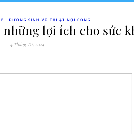
ỎE - DƯỠNG SINH-VÕ THUẬT NỘI CÔNG
 những lợi ích cho sức 
4 Tháng Tư, 2024