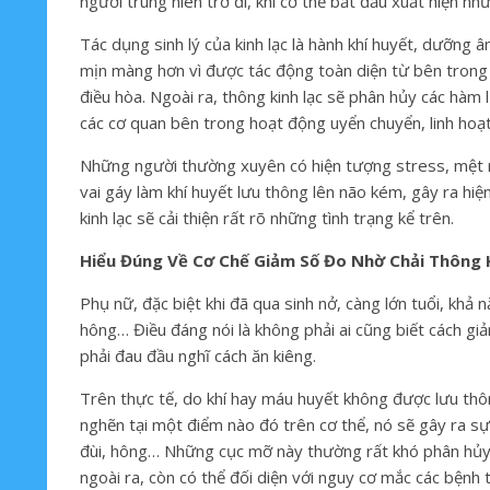
người trung niên trở đi, khi cơ thể bắt đầu xuất hiện nh
Tác dụng sinh lý của kinh lạc là hành khí huyết, dưỡng 
mịn màng hơn vì được tác động toàn diện từ bên trong 
điều hòa. Ngoài ra, thông kinh lạc sẽ phân hủy các hàm 
các cơ quan bên trong hoạt động uyển chuyển, linh hoạt
Những người thường xuyên có hiện tượng stress, mệt m
vai gáy làm khí huyết lưu thông lên não kém, gây ra hiệ
kinh lạc sẽ cải thiện rất rõ những tình trạng kể trên.
Hiểu Đúng Về Cơ Chế Giảm Số Đo Nhờ Chải Thông 
Phụ nữ, đặc biệt khi đã qua sinh nở, càng lớn tuổi, khả 
hông… Điều đáng nói là không phải ai cũng biết cách gi
phải đau đầu nghĩ cách ăn kiêng.
Trên thực tế, do khí hay máu huyết không được lưu thôn
nghẽn tại một điểm nào đó trên cơ thể, nó sẽ gây ra sự
đùi, hông… Những cục mỡ này thường rất khó phân hủy 
ngoài ra, còn có thể đối diện với nguy cơ mắc các bệnh t