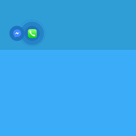
VĂN HÓA-ĐỜI SỐNG- KỸ NĂNG SỐNG ĐẸP
TÔI SẼ NÓI…