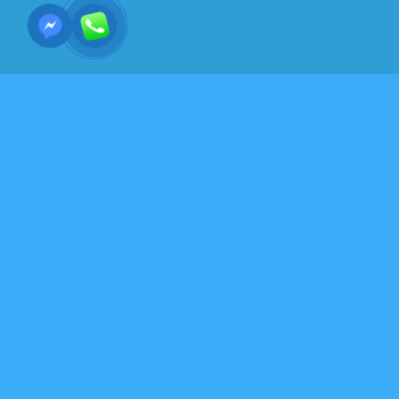
Y HỌC-SỨC KHỎE - DƯỠNG SINH-VÕ THUẬT
NỘI CÔNG
7 sai lầm thường gặp
khi dùng uống nước