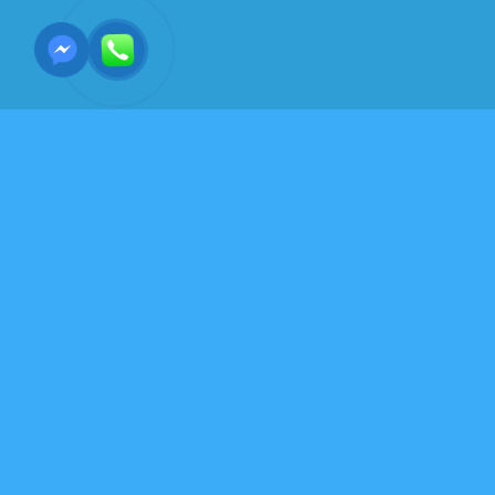
ĐẠO HỌC-GIÁO DỤC-TRÍ TUỆ
Thái độ rộng mở trong
cuộc sống