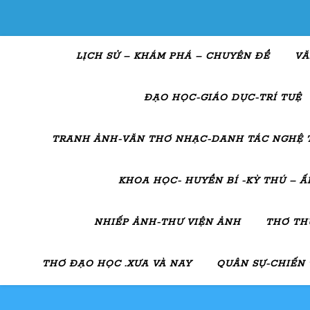
LỊCH SỬ – KHÁM PHÁ – CHUYÊN ĐỀ
VĂ
ĐẠO HỌC-GIÁO DỤC-TRÍ TUỆ
TRANH ẢNH-VĂN THƠ NHẠC-DANH TÁC NGHỆ 
KHOA HỌC- HUYỀN BÍ -KỲ THÚ – 
NHIẾP ẢNH-THƯ VIỆN ẢNH
THƠ TH
THƠ ĐẠO HỌC .XƯA VÀ NAY
QUÂN SỰ-CHIẾN