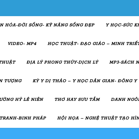
N HÓA-ĐỜI SỐNG- KỸ NĂNG SỐNG ĐẸP
Y HỌC-SỨC K
VIDEO- MP4
HỌC THUẬT- ĐẠO GIÁO – MINH TRIẾT
THUẬT
ĐỊA LÝ PHONG THỦY-DỊCH LÝ
MP3-SÁCH N
ẤN TƯỢNG
KỲ Y DỊ THẢO – Y HỌC DÂN GIAN- ĐÔNG Y
ƯỜNG HỶ LÊ NIÊN
THƠ HAY SƯU TẦM
DANH NGÔN
 TRANH-BINH PHÁP
HỘI HỌA – NGHỆ THUẬT TẠO HÌ