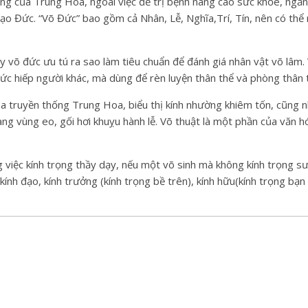
ng của Trung Hoa, ngoài việc để trị bệnh nâng cao sức khỏe, ngăn
Đức. “Võ Đức” bao gồm cả Nhân, Lễ, Nghĩa,Trí, Tín, nên có thể n
lấy võ đức ưu tú ra sao làm tiêu chuẩn để đánh giá nhân vật võ lâm. 
 ức hiếp người khác, mà dùng để rèn luyện thân thể và phòng thân 
hóa truyền thống Trung Hoa, biểu thị kính nhường khiêm tốn, cũng 
gang vùng eo, gối hơi khuỵu hành lễ. Võ thuật là một phần của văn 
g việc kính trọng thầy dạy, nếu một võ sinh mà không kính trọng sư
 kính đạo, kính trưởng (kính trọng bề trên), kính hữu(kính trọng bạn