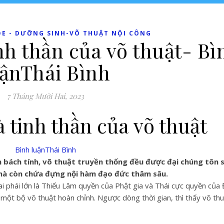
ỎE - DƯỠNG SINH-VÕ THUẬT NỘI CÔNG
nh thần của võ thuật- Bì
uậnThái Bình
7 Tháng Mười Hai, 2023
 tinh thần của võ thuật
Bình luận
Thái Bình
 bách tính, võ thuật truyền thống đều được đại chúng tôn s
 mà còn chứa đựng nội hàm đạo đức thâm sâu.
i phái lớn là Thiếu Lâm quyền của Phật gia và Thái cực quyền của 
một bộ võ thuật hoàn chỉnh. Ngược dòng thời gian, thì thấy võ thu