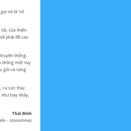
gọi nó là ‘võ
 tắc của thiên
hời phải đề cao
 truyền thống,
n thống mới’ tuy
ầu gối và vùng
, ra sức thúc
ụ như bay nhảy,
Thái Bình
iên – Visiontimes