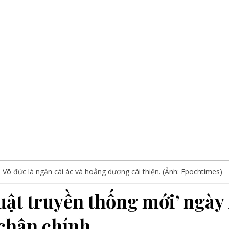
. Võ đức là ngăn cái ác và hoằng dương cái thiện. (Ảnh: Epochtimes)
huật truyền thống mới’ ngày
chân chính