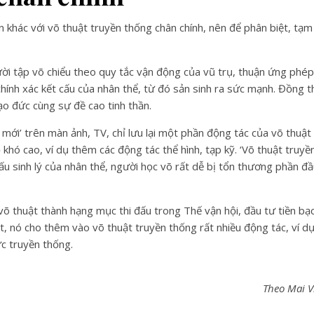
n khác với võ thuật truyền thống chân chính, nên để phân biệt, tạm 
ời tập võ chiểu theo quy tắc vận động của vũ trụ, thuận ứng phép
chính xác kết cấu của nhân thể, từ đó sản sinh ra sức mạnh. Đồng t
ạo đức cùng sự đề cao tinh thần.
mới’ trên màn ảnh, TV, chỉ lưu lại một phần động tác của võ thuật
hó cao, ví dụ thêm các động tác thể hình, tạp kỹ. ‘Võ thuật truyề
cấu sinh lý của nhân thể, người học võ rất dễ bị tổn thương phần đ
õ thuật thành hạng mục thi đấu trong Thế vận hội, đầu tư tiền bạc
ắt, nó cho thêm vào võ thuật truyền thống rất nhiều động tác, ví d
c truyền thống.
Theo Mai V