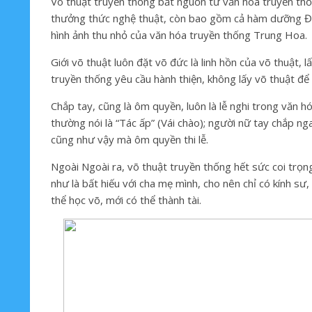
Võ thuật truyền thống bắt nguồn từ văn hóa truyền thố
thưởng thức nghệ thuật, còn bao gồm cả hàm dưỡng Đạo 
hình ảnh thu nhỏ của văn hóa truyền thống Trung Hoa.
Giới võ thuật luôn đặt võ đức là linh hồn của võ thuật, 
truyền thống yêu cầu hành thiện, không lấy võ thuật để
Chắp tay, cũng là ôm quyền, luôn là lễ nghi trong văn 
thường nói là “Tác ấp” (Vái chào); người nữ tay chắp n
cũng như vậy mà ôm quyền thi lễ.
Ngoài Ngoài ra, võ thuật truyền thống hết sức coi trọn
như là bất hiếu với cha mẹ mình, cho nên chỉ có kính sư,
thể học võ, mới có thể thành tài.