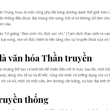
nh Trung Hoa, là một công phu đã từng dương danh thế giới. Kim c
ền thống đều được đại chúng tôn sùng, bởi vì nó không chỉ làm cho
âm sâu.
o Tử giảng: “
Đạo sinh chi, Đức súc chi.
” (Tạm dịch: Đạo sinh ra vạ
t bại vong, mà võ đức chính là nền tảng cho sự truyền thừa của võ t
là văn hóa Thần truyền
hi Hoàng Đế tạo ra binh khí để chiến đấu với Xi Vưu. Sau đó, một b
úa), dùng cho tế tự và lễ tiết, cũng nói nhất vũ lưỡng dụng (vũ có 
ận. Võ và Vũ, một võ một văn, âm dương cân bằng, sự bác đại tinh 
truyền thống