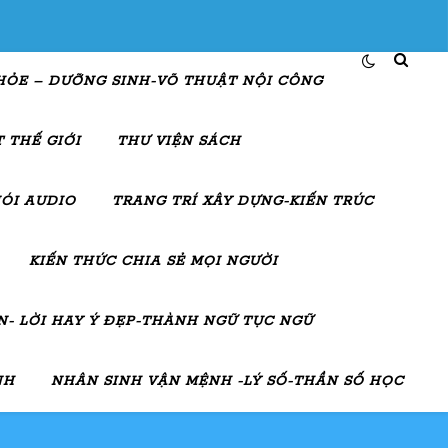
HỎE – DƯỠNG SINH-VÕ THUẬT NỘI CÔNG
 THẾ GIỚI
THƯ VIỆN SÁCH
ÓI AUDIO
TRANG TRÍ XÂY DỰNG-KIẾN TRÚC
KIẾN THỨC CHIA SẺ MỌI NGƯỜI
- LỜI HAY Ý ĐẸP-THÀNH NGỮ TỤC NGỮ
NH
NHÂN SINH VẬN MỆNH -LÝ SỐ-THẦN SỐ HỌC