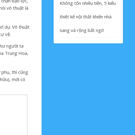
 chặn bạo lực,
Không tốn nhiều tiền, 5 kiểu
ói võ thuật là
thiết kế nội thất khiến nhà
Ví dụ: Võ thuật
sang và rộng bất ngờ
tự vệ.
như người ta
hóa Trung Hoa,
 phụ, thì cũng
 hữu), mới có