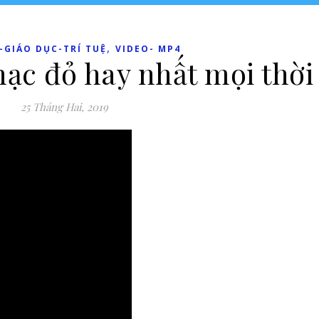
,
-GIÁO DỤC-TRÍ TUỆ
VIDEO- MP4
ạc đỏ hay nhất mọi thời
25 Tháng Hai, 2019