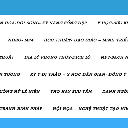
N HÓA-ĐỜI SỐNG- KỸ NĂNG SỐNG ĐẸP
Y HỌC-SỨC K
VIDEO- MP4
HỌC THUẬT- ĐẠO GIÁO – MINH TRIẾT
THUẬT
ĐỊA LÝ PHONG THỦY-DỊCH LÝ
MP3-SÁCH N
ẤN TƯỢNG
KỲ Y DỊ THẢO – Y HỌC DÂN GIAN- ĐÔNG Y
ƯỜNG HỶ LÊ NIÊN
THƠ HAY SƯU TẦM
DANH NGÔN
 TRANH-BINH PHÁP
HỘI HỌA – NGHỆ THUẬT TẠO HÌ