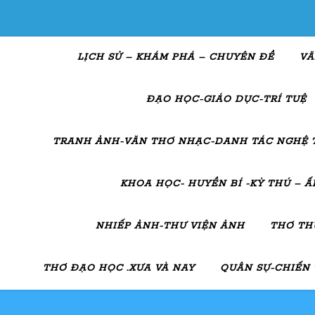
LỊCH SỬ – KHÁM PHÁ – CHUYÊN ĐỀ
VĂ
ĐẠO HỌC-GIÁO DỤC-TRÍ TUỆ
TRANH ẢNH-VĂN THƠ NHẠC-DANH TÁC NGHỆ 
KHOA HỌC- HUYỀN BÍ -KỲ THÚ – 
NHIẾP ẢNH-THƯ VIỆN ẢNH
THƠ TH
THƠ ĐẠO HỌC .XƯA VÀ NAY
QUÂN SỰ-CHIẾN