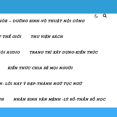
HỎE – DƯỠNG SINH-VÕ THUẬT NỘI CÔNG
 THẾ GIỚI
THƯ VIỆN SÁCH
ÓI AUDIO
TRANG TRÍ XÂY DỰNG-KIẾN TRÚC
KIẾN THỨC CHIA SẺ MỌI NGƯỜI
- LỜI HAY Ý ĐẸP-THÀNH NGỮ TỤC NGỮ
NH
NHÂN SINH VẬN MỆNH -LÝ SỐ-THẦN SỐ HỌC