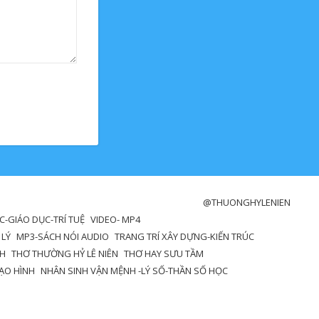
@THUONGHYLENIEN
-GIÁO DỤC-TRÍ TUỆ
VIDEO- MP4
 LÝ
MP3-SÁCH NÓI AUDIO
TRANG TRÍ XÂY DỰNG-KIẾN TRÚC
NH
THƠ THƯỜNG HỶ LÊ NIÊN
THƠ HAY SƯU TẦM
ẠO HÌNH
NHÂN SINH VẬN MỆNH -LÝ SỐ-THẦN SỐ HỌC