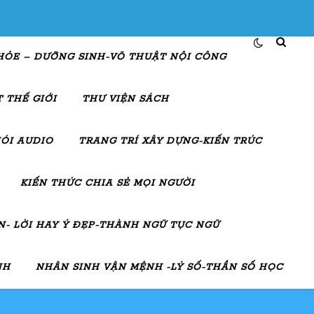
HỎE – DƯỠNG SINH-VÕ THUẬT NỘI CÔNG
 THẾ GIỚI
THƯ VIỆN SÁCH
ÓI AUDIO
TRANG TRÍ XÂY DỰNG-KIẾN TRÚC
KIẾN THỨC CHIA SẺ MỌI NGƯỜI
- LỜI HAY Ý ĐẸP-THÀNH NGỮ TỤC NGỮ
NH
NHÂN SINH VẬN MỆNH -LÝ SỐ-THẦN SỐ HỌC