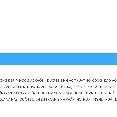
SỐNG ĐẸP
Y HỌC-SỨC KHỎE – DƯỠNG SINH-VÕ THUẬT NỘI CÔNG
ĐẠO HỌC
NH ẢNH-VĂN THƠ NHẠC-DANH TÁC NGHỆ THUẬT
ĐỊA LÝ PHONG THỦY-DỊCH
DÂN GIAN- ĐÔNG Y
KIẾN THỨC CHIA SẺ MỌI NGƯỜI
NHIẾP ẢNH-THƯ VIỆN Ả
XƯA VÀ NAY
QUÂN SỰ-CHIẾN TRANH-BINH PHÁP
HỘI HỌA – NGHỆ THUẬT T