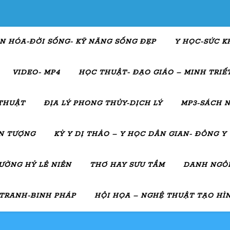
N HÓA-ĐỜI SỐNG- KỸ NĂNG SỐNG ĐẸP
Y HỌC-SỨC K
VIDEO- MP4
HỌC THUẬT- ĐẠO GIÁO – MINH TRIẾT
THUẬT
ĐỊA LÝ PHONG THỦY-DỊCH LÝ
MP3-SÁCH N
ẤN TƯỢNG
KỲ Y DỊ THẢO – Y HỌC DÂN GIAN- ĐÔNG Y
ƯỜNG HỶ LÊ NIÊN
THƠ HAY SƯU TẦM
DANH NGÔN
 TRANH-BINH PHÁP
HỘI HỌA – NGHỆ THUẬT TẠO HÌ