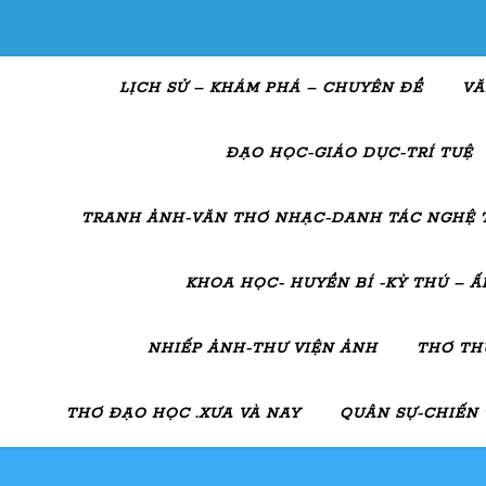
LỊCH SỬ – KHÁM PHÁ – CHUYÊN ĐỀ
VĂ
ĐẠO HỌC-GIÁO DỤC-TRÍ TUỆ
TRANH ẢNH-VĂN THƠ NHẠC-DANH TÁC NGHỆ 
KHOA HỌC- HUYỀN BÍ -KỲ THÚ – 
NHIẾP ẢNH-THƯ VIỆN ẢNH
THƠ TH
THƠ ĐẠO HỌC .XƯA VÀ NAY
QUÂN SỰ-CHIẾN