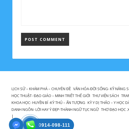
LỊCH SỬ – KHÁM PHÁ – CHUYÊN ĐỀ
VĂN HÓA-ĐỜI SỐNG- KỸ NĂNG 
HỌC THUẬT- ĐẠO GIÁO – MINH TRIẾT THẾ GIỚI
THƯ VIỆN SÁCH
TRA
KHOA HỌC- HUYỀN BÍ -KỲ THÚ – ẤN TƯỢNG
KỲ Y DỊ THẢO – Y HỌC 
DANH NGÔN- LỜI HAY Ý ĐẸP-THÀNH NGỮ TỤC NGỮ
THƠ ĐẠO HỌC .
Ashe Theme tạo bởi
WP Royal
.
0914-098-111