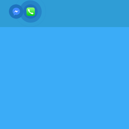
Y HỌC-SỨC KHỎE - DƯỠNG SINH-VÕ THUẬT
NỘI CÔNG
Đi chệch khỏi quy luật
tự nhiên, con người