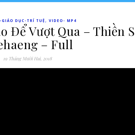
,
-GIÁO DỤC-TRÍ TUỆ
VIDEO- MP4
o Để Vượt Qua – Thiền S
haeng – Full
19 Tháng Mười Hai, 2018