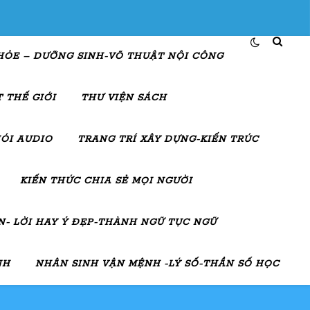
HỎE – DƯỠNG SINH-VÕ THUẬT NỘI CÔNG
 THẾ GIỚI
THƯ VIỆN SÁCH
ÓI AUDIO
TRANG TRÍ XÂY DỰNG-KIẾN TRÚC
KIẾN THỨC CHIA SẺ MỌI NGƯỜI
- LỜI HAY Ý ĐẸP-THÀNH NGỮ TỤC NGỮ
NH
NHÂN SINH VẬN MỆNH -LÝ SỐ-THẦN SỐ HỌC