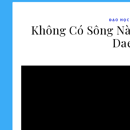
ĐẠO HỌC
Không Có Sông Nà
Dae