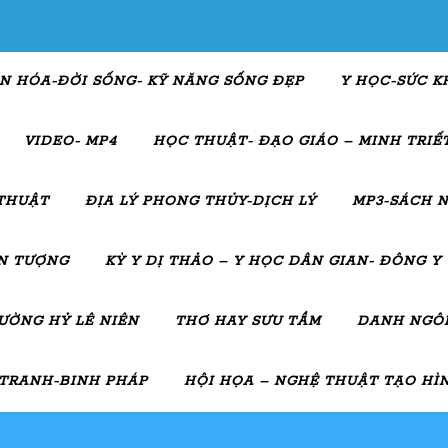
N HÓA-ĐỜI SỐNG- KỸ NĂNG SỐNG ĐẸP
Y HỌC-SỨC K
VIDEO- MP4
HỌC THUẬT- ĐẠO GIÁO – MINH TRIẾT
THUẬT
ĐỊA LÝ PHONG THỦY-DỊCH LÝ
MP3-SÁCH N
ẤN TƯỢNG
KỲ Y DỊ THẢO – Y HỌC DÂN GIAN- ĐÔNG Y
ƯỜNG HỶ LÊ NIÊN
THƠ HAY SƯU TẦM
DANH NGÔN
 TRANH-BINH PHÁP
HỘI HỌA – NGHỆ THUẬT TẠO HÌ