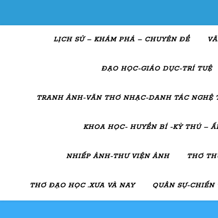
LỊCH SỬ – KHÁM PHÁ – CHUYÊN ĐỀ
VĂ
ĐẠO HỌC-GIÁO DỤC-TRÍ TUỆ
TRANH ẢNH-VĂN THƠ NHẠC-DANH TÁC NGHỆ 
KHOA HỌC- HUYỀN BÍ -KỲ THÚ – 
NHIẾP ẢNH-THƯ VIỆN ẢNH
THƠ TH
THƠ ĐẠO HỌC .XƯA VÀ NAY
QUÂN SỰ-CHIẾN