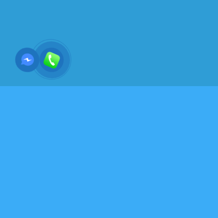
,
ĐẠO HỌC-GIÁO DỤC-TRÍ TUỆ
VIDEO- MP4