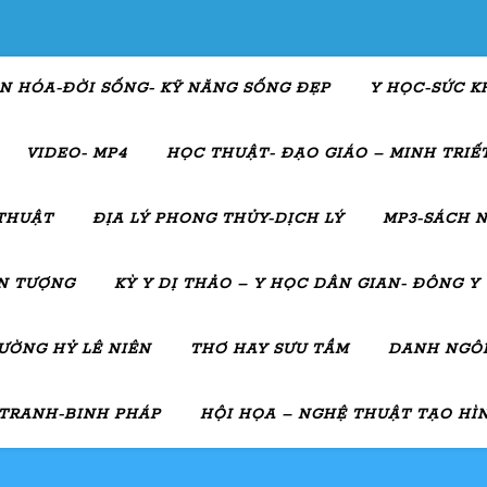
N HÓA-ĐỜI SỐNG- KỸ NĂNG SỐNG ĐẸP
Y HỌC-SỨC K
VIDEO- MP4
HỌC THUẬT- ĐẠO GIÁO – MINH TRIẾT
THUẬT
ĐỊA LÝ PHONG THỦY-DỊCH LÝ
MP3-SÁCH N
ẤN TƯỢNG
KỲ Y DỊ THẢO – Y HỌC DÂN GIAN- ĐÔNG Y
ƯỜNG HỶ LÊ NIÊN
THƠ HAY SƯU TẦM
DANH NGÔN
 TRANH-BINH PHÁP
HỘI HỌA – NGHỆ THUẬT TẠO HÌ