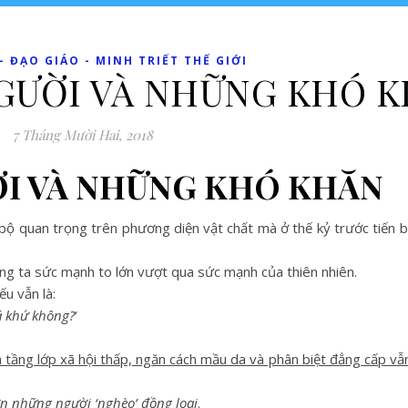
 ĐẠO GIÁO - MINH TRIẾT THẾ GIỚI
GƯỜI VÀ NHỮNG KHÓ 
7 Tháng Mười Hai, 2018
ỜI VÀ NHỮNG KHÓ KHĂN
ộ quan trọng trên phương diện vật chất mà ở thế kỷ trước tiến bộ
úng ta sức mạnh to lớn vượt qua sức mạnh của thiên nhiên.
u vẫn là:
á khứ không?
‘
à tầng lớp xã hội thấp, ngăn cách mầu da và phân biệt đẳng cấp vẫ
ơn những người ‘nghèo’ đồng loại
.