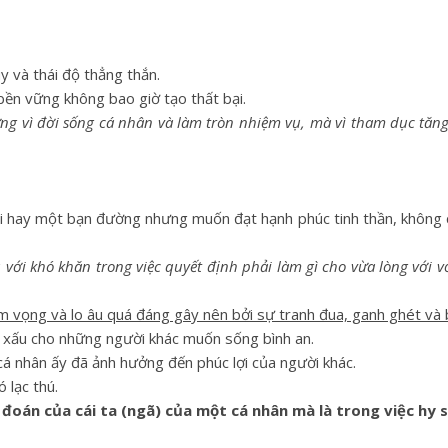
y và thái độ thẳng thắn.
bền vững không bao giờ tạo thất bại.
g vì đời sống cá nhân và làm tròn nhiệm vụ, mà vì tham dục tăng 
ài hay một bạn đường nhưng muốn đạt hạnh phúc tinh thần, không c
với khó khăn trong việc quyết định phải làm gì cho vừa lòng với v
am vọng và lo âu quá đáng gây nên bởi sự tranh đua, ganh ghét và 
 xấu cho những người khác muốn sống bình an.
cá nhân ấy đã ảnh hưởng đến phúc lợi của người khác.
 lạc thú.
oán của cái ta (ngã) của một cá nhân mà là trong việc hy s