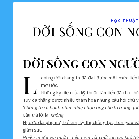
HỌC THUẬT-
ĐỜI SỐNG CON N
ĐỜI SỐNG CON NGƯ
L
oài người chúng ta đã đạt được một mức tiến b
mơ ước.
Những kỳ diệu của kỹ thuật tân tiến đã cho ch
Tuy đã thắng được nhiều thảm họa nhưng câu hỏi chủ yế
‘Chúng ta có hạnh phúc nhiều hơn ông cha ta trong qu
Câu trả lời là ‘
Không
‘.
Ngược đãi phụ nữ, trẻ em, kỳ thị chủng tộc, tôn giáo v
giảm sút
.
Nhiều người vui hưởng tiện nghi vật chất lại đau khổ h