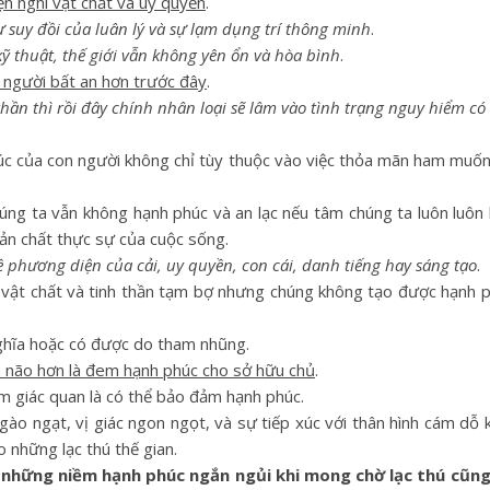
iện nghi vật chất và uy quyền
.
 suy đồi của luân lý và sự lạm dụng trí thông minh
.
ỹ thuật, thế giới vẫn không yên ổn và hòa bình
.
 người bất an hơn trước đây
.
hần thì rồi đây chính nhân loại sẽ lâm vào tình trạng nguy hiểm có t
phúc của con người không chỉ tùy thuộc vào việc thỏa mãn ham mu
chúng ta vẫn không hạnh phúc và an lạc nếu tâm chúng ta luôn luôn 
ản chất thực sự của cuộc sống.
phương diện của cải, uy quyền, con cái, danh tiếng hay sáng tạo
.
 vật chất và tinh thần tạm bợ nhưng chúng không tạo được hạnh p
nghĩa hoặc có được do tham nhũng.
ền não hơn là đem hạnh phúc cho sở hữu chủ
.
 giác quan là có thể bảo đảm hạnh phúc.
 ngạt, vị giác ngon ngọt, và sự tiếp xúc với thân hình cám dỗ k
 những lạc thú thế gian.
ó những niềm hạnh phúc ngắn ngủi khi mong chờ lạc thú cũng