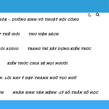
HỎE – DƯỠNG SINH-VÕ THUẬT NỘI CÔNG
 THẾ GIỚI
THƯ VIỆN SÁCH
ÓI AUDIO
TRANG TRÍ XÂY DỰNG-KIẾN TRÚC
KIẾN THỨC CHIA SẺ MỌI NGƯỜI
- LỜI HAY Ý ĐẸP-THÀNH NGỮ TỤC NGỮ
NH
NHÂN SINH VẬN MỆNH -LÝ SỐ-THẦN SỐ HỌC