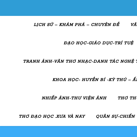
LỊCH SỬ – KHÁM PHÁ – CHUYÊN ĐỀ
VĂ
ĐẠO HỌC-GIÁO DỤC-TRÍ TUỆ
TRANH ẢNH-VĂN THƠ NHẠC-DANH TÁC NGHỆ 
KHOA HỌC- HUYỀN BÍ -KỲ THÚ – 
NHIẾP ẢNH-THƯ VIỆN ẢNH
THƠ TH
THƠ ĐẠO HỌC .XƯA VÀ NAY
QUÂN SỰ-CHIẾN