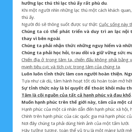
hưởng lạc thú thì lạc thú ấy rất phù du
.
Khi một người nhìn những lạc thú một cách khách quan,
thú ấy.
Người đó sẽ thông suốt được sự thật:
Cuộc sống này t
Chúng ta có thể phát triển và duy trì an lạc nộ
thay vì bên ngoài
.
Chúng ta phải nhận thức những nguy hiểm và nhữn
Chúng ta phải học hỏi, trau dồi và giữ vững sức 
Chiến địa ở trong tâm ta, chiến đấu không phải bằng 
mạnh tiêu cực và tích cực trong tâm của chúng ta
.
Luôn luôn tỉnh thức làm con người hoàn thiện. Ng
Tựa như cái dù, tâm hành hoạt tốt dù hoàn toàn mở hết
Sự tỉnh thức này là bí quyết để thoát khỏi mâu t
Tâm là cội nguồn của tất cả hạnh phúc và đau khổ
.
Muốn hạnh phúc trên thế giới này, tâm của một cá
Hạnh phúc của một cá nhân dẫn đến hạnh phúc xã hội, hạ
Chính trên hạnh phúc của các quốc gia mà hạnh phúc củ
Nơi đây chúng ta phải dùng hình ảnh của một tấm lưới.
Hãy tưởng tượng, toàn thể vũ trụ là một màng lưới mên