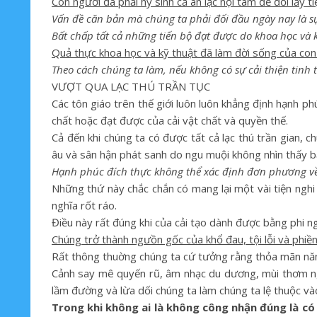
Con người đã phải hy sinh cả an lạc nội tâm để đổi lấy t
Vấn đề căn bản mà chúng ta phải đối đầu ngày nay là sự
Bất chấp tất cả những tiến bộ đạt được do khoa học và k
Quả thực khoa học và kỹ thuật đã làm đời sống của con
Theo cách chúng ta làm, nếu không có sự cải thiện tinh t
VƯỢT QUA LẠC THÚ TRẦN TỤC
Các tôn giáo trên thế giới luôn luôn khẳng định hạnh 
chất hoặc đạt được của cải vật chất và quyền thế.
Cả đến khi chúng ta có được tất cả lạc thú trần gian, 
âu và sân hận phát sanh do ngu muội không nhìn thấy b
Hạnh phúc đích thực không thể xác định đơn phương về 
Những thứ này chắc chắn có mang lại một vài tiện nghi
nghĩa rốt ráo.
Điều này rất đúng khi của cải tạo dành được bằng phi 
Chúng trở thành ngưồn gốc của khổ đau, tội lỗi và phi
Rất thông thuờng chúng ta cứ tưởng rằng thỏa mãn năm
Cảnh say mê quyến rũ, âm nhạc du dương, mùi thơm ngào
lầm đường và lừa dối chúng ta làm chúng ta lệ thuộc vào
Trong khi không ai là không công nhận đúng là c