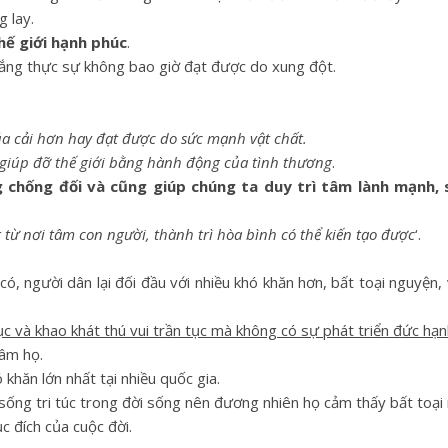
g lay.
hế giới hạnh phúc
.
thắng thực sự không bao giờ đạt được do xung đột.
ủa cải hơn hay đạt được do sức mạnh vật chất.
à giúp đỡ thế giới bằng hành động của tình thương
.
g chống đối và cũng giúp chúng ta duy trì tâm lành mạnh,
g từ nơi tâm con người, thành trì hòa bình có thể kiến tạo được
‘.
 có, người dân lại đối đầu với nhiều khó khăn hơn, bất toại nguyện,
ục và khao khát thú vui trần tục mà không có sự phát triển đức hạnh
tâm họ.
khăn lớn nhất tại nhiều quốc gia.
 sống tri túc trong đời sống nên đương nhiên họ cảm thấy bất toại
 đích của cuộc đời.