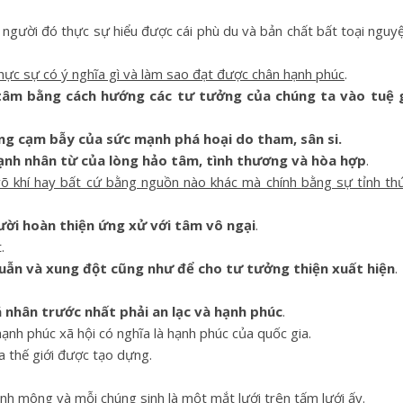
 người đó thực sự hiểu được cái phù du và bản chất bất toại nguy
hực sự có ý nghĩa gì và làm sao đạt được chân hạnh phúc
.
i tâm bằng cách hướng các tư tưởng của chúng ta vào tuệ 
g cạm bẫy của sức mạnh phá hoại do tham, sân si.
mạnh nhân từ của lòng hảo tâm, tình thương và hòa hợp
.
võ khí hay bất cứ bằng nguồn nào khác mà chính bằng sự tỉnh th
ười hoàn thiện ứng xử với tâm vô ngại
.
.
huẫn và xung đột cũng như để cho tư tưởng thiện xuất hiện
.
 nhân trước nhất phải an lạc và hạnh phúc
.
nh phúc xã hội có nghĩa là hạnh phúc của quốc gia.
a thế giới được tạo dựng.
h mông và mỗi chúng sinh là một mắt lưới trên tấm lưới ấy.