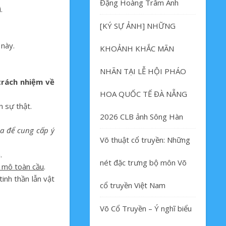
Đặng Hoàng Trâm Anh
.
[KÝ SỰ ẢNH] NHỮNG
 này.
KHOẢNH KHẮC MÃN
NHÃN TẠI LỄ HỘI PHÁO
trách nhiệm về
HOA QUỐC TẾ ĐÀ NẴNG
n sự thật.
2026 CLB ảnh Sông Hàn
la để cung cấp ý
Võ thuật cổ truyền: Những
.
nét đặc trưng bộ môn Võ
i mô toàn cầu
.
inh thần lẫn vật
cổ truyền Việt Nam
Võ Cổ Truyền – Ý nghĩ biểu