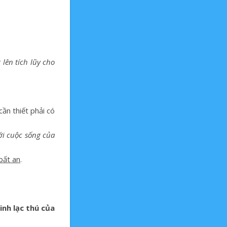
lên tích lũy cho
ần thiết phải có
ới cuộc sống của
bất an
.
inh lạc thú của