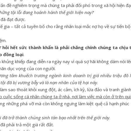
vấn đề nghiêm trọng mà chúng ta phải đối phó trong xã hội hiện đại
những tội lỗi đang hoành hành thế giới hiện nay?
‘
 đã đạt được.
 tế gia – tất cả tuyên bố cho rằng nhân loại mắc nợ họ về sự tiến bộ
iệm.
 hỏi hết sức thành khẩn là phải chăng chính chúng ta chịu 
o đồng loại
.
 khủng khiếp đang diễn ra ngày nay vì quá sợ hãi không dám nói lê
mãn dục vọng của con người.
ơng tâm khuếch trương ngành kinh doanh trị giá nhiều triệu đô 
tội đã bị vương bẫy và là nạn nhân của tệ hại này
.
 làm sao thoát khỏi xung đột, ác cảm, ích kỷ, lừa đảo và tranh giành
o cuộc sống cá nhân chúng ta ở nhà, nơi làm việc mà còn ở trên qu
ông những phá vỡ mà còn không ngưng làm kiệt quệ cả hạnh phúc t
ã trở thành chúng sinh tàn bạo nhất trên thế giới này
.
ã phải trả một giá rất đắt.