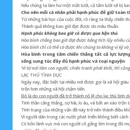
Nếu chúng ta làm hư một mắt lưới, cả tấm lưới sẽ bị lun
Cho nên mỗi cá nhân phải hạnh phúc để giữ toàn t
Từ những bài học của cuộc đời, rõ ràng ta thấy chiến 
Thành quả không bao giờ đạt được do mâu thuẫn.
Hạnh phúc không bao giờ có được qua hận thù
.
Hòa bình chẳng bao giờ đạt được bằng tích lũy nhiều c
Hòa bình chỉ có thể có được khi chúng ta không vị kỷ v
Hòa bình trong tâm chiến thắng tất cả lực lượn
sống sung túc đầy đủ hạnh phúc và toại nguyện
.
‘Vì từ nơi tâm con người, chiến tranh phát khởi, thì cũn
LẠC THÚ TÌNH DỤC
Ngày nay, đặc biệt tại nhiều nơi được gọi là xã hội giàu
trộn hơn những xã hội chậm tiến.
Đó là do con người đã trở thành nô lệ cho lạc thú tình d
Tinh thần căng thẳng, sợ hãi, lo âu, và bất an xáo trộn 
Tình trạng của những vấn đề này trở nên thành điều khó 
Vì người dân trong các nước phát triển không biết cách
Có bốn lãnh vực mà con người cố gắng tìm trong đó mục