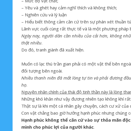
– Mức độ vật chất;
– Yêu và ghét hay cảm nghĩ thích và không thích;
– Nghiên cứu và lý luận
– Hiểu biết thông cảm căn cứ trên sự phán xét thuần tú
Lãnh vực cuối cùng rất thực tế và là một phương pháp 
Ngày nay, người dân cần nhiều của cải hơn, không nhữn
thật nhiều
.
Do đó, tranh giành đã xuất hiện.
Muốn có lạc thú trần gian phải có một vật thể bên ngo
đối tượng bên ngoài.
Nhiều thanh niên đã mất lòng tự tin và phải đương đầu 
họ
.
Nguyên nhân chính của thái độ tinh thần này là lòng th
Những khó khăn như vậy đương nhiên tạo không khí rất
Thật sự là khi một cá nhân gây chuyện, cách cư xử của 
Con vật chẳng bao giờ hưởng hạnh phúc nhưng chúng có
Hạnh phúc không thể căn cứ vào sự thỏa mãn độc đ
mình cho phúc lợi của người khác
.