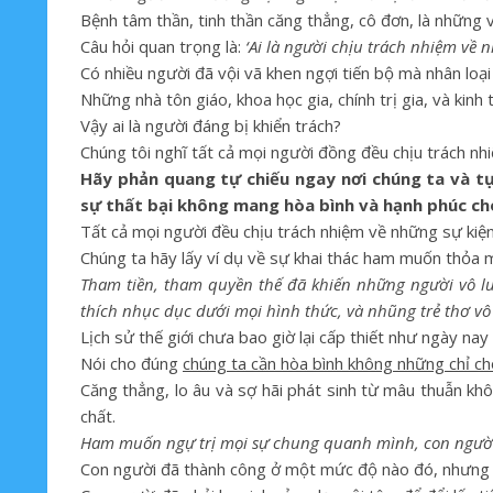
Bệnh tâm thần, tinh thần căng thẳng, cô đơn, là những 
Câu hỏi quan trọng là:
‘Ai là người chịu trách nhiệm về 
Có nhiều người đã vội vã khen ngợi tiến bộ mà nhân loại
Những nhà tôn giáo, khoa học gia, chính trị gia, và kinh
Vậy ai là người đáng bị khiển trách?
Chúng tôi nghĩ tất cả mọi người đồng đều chịu trách nh
Hãy phản quang tự chiếu ngay nơi chúng ta và tự
sự thất bại không mang hòa bình và hạnh phúc ch
Tất cả mọi người đều chịu trách nhiệm về những sự kiện
Chúng ta hãy lấy ví dụ về sự khai thác ham muốn thỏa 
Tham tiền, tham quyền thế đã khiến những người vô lư
thích nhục dục dưới mọi hình thức, và nhũng trẻ thơ vô 
Lịch sử thế giới chưa bao giờ lại cấp thiết như ngày nay
Nói cho đúng
chúng ta cần hòa bình không những chỉ ch
Căng thẳng, lo âu và sợ hãi phát sinh từ mâu thuẫn kh
chất.
Ham muốn ngự trị mọi sự chung quanh mình, con người đ
Con người đã thành công ở một mức độ nào đó, nhưng đ