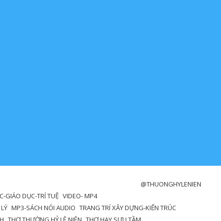
@THUONGHYLENIEN
-GIÁO DỤC-TRÍ TUỆ
VIDEO- MP4
 LÝ
MP3-SÁCH NÓI AUDIO
TRANG TRÍ XÂY DỰNG-KIẾN TRÚC
NH
THƠ THƯỜNG HỶ LÊ NIÊN
THƠ HAY SƯU TẦM