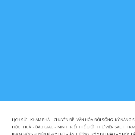
LỊCH SỬ – KHÁM PHÁ – CHUYÊN ĐỀ
VĂN HÓA-ĐỜI SỐNG- KỸ NĂNG 
HỌC THUẬT- ĐẠO GIÁO – MINH TRIẾT THẾ GIỚI
THƯ VIỆN SÁCH
TRA
KHOA HỌC- HUYỀN BÍ -KỲ THÚ – ẤN TƯỢNG
KỲ Y DỊ THẢO – Y HỌC 