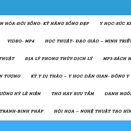
N HÓA-ĐỜI SỐNG- KỸ NĂNG SỐNG ĐẸP
Y HỌC-SỨC K
VIDEO- MP4
HỌC THUẬT- ĐẠO GIÁO – MINH TRIẾT
THUẬT
ĐỊA LÝ PHONG THỦY-DỊCH LÝ
MP3-SÁCH N
ẤN TƯỢNG
KỲ Y DỊ THẢO – Y HỌC DÂN GIAN- ĐÔNG Y
ƯỜNG HỶ LÊ NIÊN
THƠ HAY SƯU TẦM
DANH NGÔN
 TRANH-BINH PHÁP
HỘI HỌA – NGHỆ THUẬT TẠO HÌ