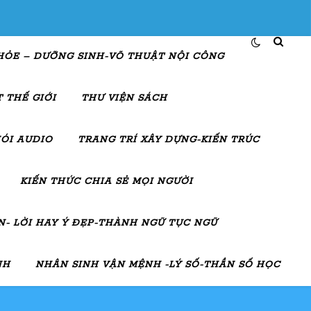
HỎE – DƯỠNG SINH-VÕ THUẬT NỘI CÔNG
 THẾ GIỚI
THƯ VIỆN SÁCH
ÓI AUDIO
TRANG TRÍ XÂY DỰNG-KIẾN TRÚC
KIẾN THỨC CHIA SẺ MỌI NGƯỜI
- LỜI HAY Ý ĐẸP-THÀNH NGỮ TỤC NGỮ
NH
NHÂN SINH VẬN MỆNH -LÝ SỐ-THẦN SỐ HỌC