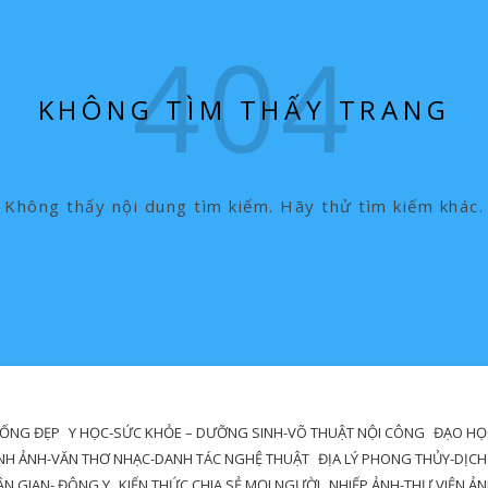
KHÔNG TÌM THẤY TRANG
Không thấy nội dung tìm kiếm. Hãy thử tìm kiếm khác.
SỐNG ĐẸP
Y HỌC-SỨC KHỎE – DƯỠNG SINH-VÕ THUẬT NỘI CÔNG
ĐẠO HỌC
NH ẢNH-VĂN THƠ NHẠC-DANH TÁC NGHỆ THUẬT
ĐỊA LÝ PHONG THỦY-DỊCH
DÂN GIAN- ĐÔNG Y
KIẾN THỨC CHIA SẺ MỌI NGƯỜI
NHIẾP ẢNH-THƯ VIỆN Ả