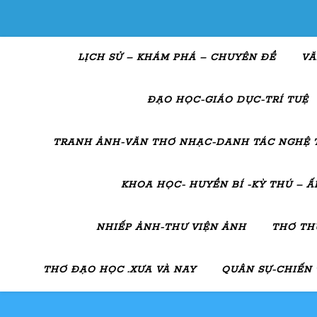
LỊCH SỬ – KHÁM PHÁ – CHUYÊN ĐỀ
VĂ
ĐẠO HỌC-GIÁO DỤC-TRÍ TUỆ
TRANH ẢNH-VĂN THƠ NHẠC-DANH TÁC NGHỆ 
KHOA HỌC- HUYỀN BÍ -KỲ THÚ – 
NHIẾP ẢNH-THƯ VIỆN ẢNH
THƠ TH
THƠ ĐẠO HỌC .XƯA VÀ NAY
QUÂN SỰ-CHIẾN