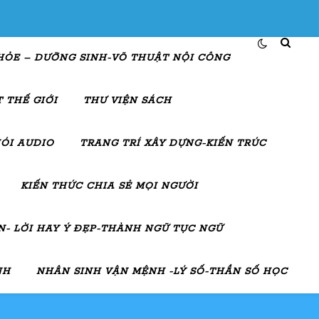
HỎE – DƯỠNG SINH-VÕ THUẬT NỘI CÔNG
 THẾ GIỚI
THƯ VIỆN SÁCH
ÓI AUDIO
TRANG TRÍ XÂY DỰNG-KIẾN TRÚC
KIẾN THỨC CHIA SẺ MỌI NGƯỜI
- LỜI HAY Ý ĐẸP-THÀNH NGỮ TỤC NGỮ
NH
NHÂN SINH VẬN MỆNH -LÝ SỐ-THẦN SỐ HỌC