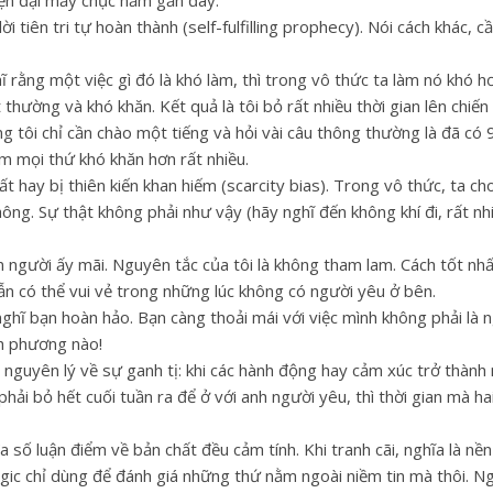
iện đại mấy chục năm gần đây.
ời tiên tri tự hoàn thành (self-fulfilling prophecy). Nói cách khác, 
hĩ rằng một việc gì đó là khó làm, thì trong vô thức ta làm nó khó h
 thường và khó khăn. Kết quả là tôi bỏ rất nhiều thời gian lên chiến
ng tôi chỉ cần chào một tiếng và hỏi vài câu thông thường là đã c
àm mọi thứ khó khăn hơn rất nhiều.
ất hay bị thiên kiến khan hiếm (scarcity bias). Trong vô thức, ta c
 không. Sự thật không phải như vậy (hãy nghĩ đến không khí đi, rất nh
n người ấy mãi. Nguyên tắc của tôi là không tham lam. Cách tốt nhấ
vẫn có thể vui vẻ trong những lúc không có người yêu ở bên.
nghĩ bạn hoàn hảo. Bạn càng thoải mái với việc mình không phải là n
ánh phương nào!
 nguyên lý về sự ganh tị: khi các hành động hay cảm xúc trở thành 
hải bỏ hết cuối tuần ra để ở với anh người yêu, thì thời gian mà ha
a số luận điểm về bản chất đều cảm tính. Khi tranh cãi, nghĩa là nền
ic chỉ dùng để đánh giá những thứ nằm ngoài niềm tin mà thôi. N