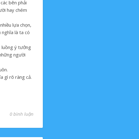
 các bên phải
gười hay chém
 nhiều lựa chọn,
u nghĩa là ta có
g luồng ý tưởng
n những người
uôn.
a gì rõ ràng cả.
0 bình luận