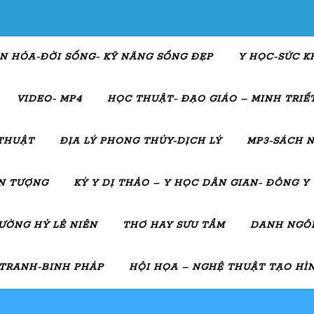
N HÓA-ĐỜI SỐNG- KỸ NĂNG SỐNG ĐẸP
Y HỌC-SỨC K
VIDEO- MP4
HỌC THUẬT- ĐẠO GIÁO – MINH TRIẾT
THUẬT
ĐỊA LÝ PHONG THỦY-DỊCH LÝ
MP3-SÁCH N
ẤN TƯỢNG
KỲ Y DỊ THẢO – Y HỌC DÂN GIAN- ĐÔNG Y
ƯỜNG HỶ LÊ NIÊN
THƠ HAY SƯU TẦM
DANH NGÔN
 TRANH-BINH PHÁP
HỘI HỌA – NGHỆ THUẬT TẠO HÌ