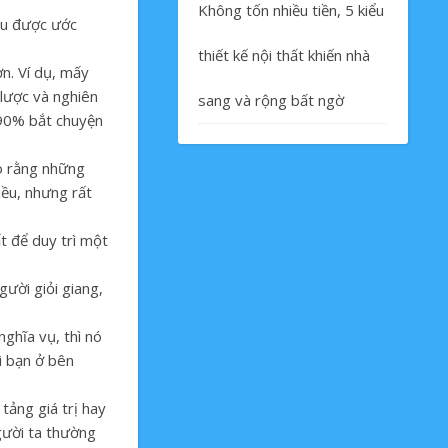
Không tốn nhiều tiền, 5 kiểu
cầu được ước
thiết kế nội thất khiến nhà
ơn. Ví dụ, mấy
 lược và nghiên
sang và rộng bất ngờ
ó 90% bắt chuyện
ho rằng những
iều, nhưng rất
t để duy trì một
gười giỏi giang,
nghĩa vụ, thì nó
i bạn ở bên
 tảng giá trị hay
gười ta thường