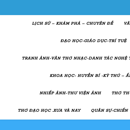
LỊCH SỬ – KHÁM PHÁ – CHUYÊN ĐỀ
VĂ
ĐẠO HỌC-GIÁO DỤC-TRÍ TUỆ
TRANH ẢNH-VĂN THƠ NHẠC-DANH TÁC NGHỆ 
KHOA HỌC- HUYỀN BÍ -KỲ THÚ – 
NHIẾP ẢNH-THƯ VIỆN ẢNH
THƠ TH
THƠ ĐẠO HỌC .XƯA VÀ NAY
QUÂN SỰ-CHIẾN