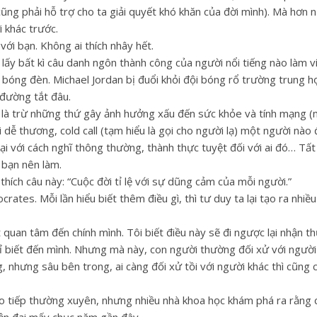
cũng phải hỗ trợ cho ta giải quyết khó khăn của đời mình). Mà hơn 
 khác trước.
với bạn. Không ai thích nhây hết.
 lấy bất kì câu danh ngôn thành công của người nổi tiếng nào làm v
c bóng đèn. Michael Jordan bị đuổi khỏi đội bóng rổ trường trung 
 đường tắt đâu.
n là trừ những thứ gây ảnh hưởng xấu đến sức khỏe và tính mạng (
dễ thương, cold call (tạm hiểu là gọi cho người lạ) một người nào 
lại với cách nghĩ thông thường, thành thực tuyệt đối với ai đó… Tấ
 bạn nên làm.
thích câu này: “Cuộc đời tỉ lệ với sự dũng cảm của mỗi người.”
crates. Mỗi lần hiểu biết thêm điều gì, thì tư duy ta lại tạo ra nhiều
t quan tâm đến chính mình. Tôi biết điều này sẽ đi ngược lại nhận t
ỉ biết đến mình. Nhưng mà này, con người thường đối xử với người
g, nhưng sâu bên trong, ai càng đối xử tồi với người khác thì cũng 
iao tiếp thường xuyên, nhưng nhiều nhà khoa học khám phá ra rằng 