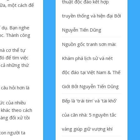
thuật độc đáo kết hợp
nữa, một cách để
truyền thống và hiện đại Bởi
í dụ. Bạn nghe
Nguyễn Tiến Dũng
học. Thành công
Nguồn gốc tranh sơn mài:
mà cơ thể tự
đó để tìm việc
Khám phá lịch sử và nét
t cả những thứ
độc đáo tại Việt Nam & Thế
Giới Bởi Nguyễn Tiến Dũng
 câu hỏi hơn là
Bếp là ‘trái tim’ và ‘tài khố’
hức của nhiều
 khác theo cách
của căn nhà: 5 nguyên tắc
càng đối xử tồi
vàng giúp giữ vượng khí
con người ta