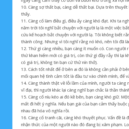
ngày càng cảm thấy cô đơn và buồn khổ trong xã hội h
10. Càng sợ thất bại, càng dễ thất bại. Dựa trên thuyết l
thấy.
11. Càng cố làm điều gì, điều ấy càng khó đạt. Khi ta ng
năm trời tôi nghĩ bắt chuyện với người lạ là một việc bất
cứu kế hoạch bắt chuyện với người lạ. Tôi không biết rằ
thành công. Nhưng vì tôi nghĩ rằng nó khó, nên tôi đã l
12. Thứ gì càng nhiều, bạn càng ít muốn có. Con người r
thứ khan hiếm mới có giá trị, còn thứ gì đầy rẫy thì lại
có giá trị, không tin bạn cứ thử nín thở).
13. Cách tốt nhất để ở bên ai đó là không cần phải ở bê
mối quan hệ tình cảm tốt là đầu tư vào chính mình, để 
14. Càng thành thật về lỗi lầm của mình, người ta càng 
vĩ đại, thì người khác lại càng nghĩ bạn chắc là thần th
15. Càng cố níu kéo ai đó kề bên, bạn càng khó giữ. Một
mất đi hết ý nghĩa. Nếu bạn gái của bạn cảm thấy buộc p
nhau đã hóa vô nghĩa rồi.
16. Càng cố tranh cãi, càng khó thuyết phục. Vấn đề là đ
nhận thức của một người nào đó đang bị xâm phạm. Log