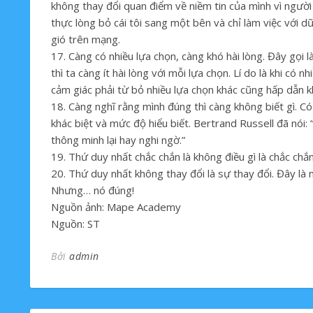
không thay đổi quan điểm về niềm tin của mình vì người đ
thực lòng bỏ cái tôi sang một bên và chỉ làm việc với d
gió trên mạng.
17. Càng có nhiều lựa chọn, càng khó hài lòng. Đây gọi l
thì ta càng ít hài lòng với mỗi lựa chọn. Lí do là khi có n
cảm giác phải từ bỏ nhiều lựa chọn khác cũng hấp dẫn 
18. Càng nghĩ rằng mình đúng thì càng không biết gì. C
khác biệt và mức độ hiểu biết. Bertrand Russell đã nói:
thông minh lại hay nghi ngờ.”
19. Thứ duy nhất chắc chắn là không điều gì là chắc chắn.
20. Thứ duy nhất không thay đổi là sự thay đổi. Đây là 
Nhưng… nó đúng!
Nguồn ảnh: Mape Academy
Nguồn: ST
Bởi
admin