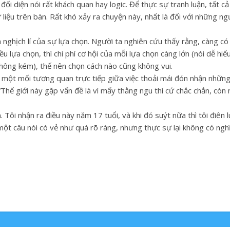
ối diện nói rất khách quan hay logic. Để thực sự tranh luận, tất cả
ữ liệu trên bàn. Rất khó xảy ra chuyện này, nhất là đối với những n
à nghịch lí của sự lựa chọn. Người ta nghiên cứu thấy rằng, càng có
hiều lựa chọn, thì chi phí cơ hội của mỗi lựa chọn càng lớn (nói dễ hiể
không kém), thế nên chọn cách nào cũng không vui.
ó một mối tương quan trực tiếp giữa việc thoải mái đón nhận nhữn
 “Thế giới này gặp vấn đề là vì mấy thằng ngu thì cứ chắc chắn, cò
 Tôi nhận ra điều này năm 17 tuổi, và khi đó suýt nữa thì tôi điên l
một câu nói có vẻ như quá rõ ràng, nhưng thực sự lại không có nghĩ