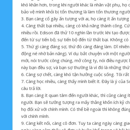
khó khăn hơn, trong khi người khác là nhân vật phụ, họ 
bảo vệ mình khỏi bị tổn thương là làm tổn thương người
3. Bạn càng cố gây ấn tượng với ai, họ càng ít ấn tượng 
4. Càng thất bại nhiều, càng có khả năng thành công. Cứ
nhiều rồi. Edison đã thử 10 nghìn lần trước khi tạo đượ
đến từ sự tiến bộ; sự tiến bộ đến từ thất bại. Không có
5. Thứ gì càng đáng sợ, thứ đó càng đáng làm. Dĩ nhiê
động né nhờ bản năng). Ví dụ: bắt chuyện với một người 
mới, nói trước công chúng, mở công ty, nói điều ngược 
này bạn đều sợ, và bạn sợ thường là vì đó là những thứ
6. Càng sợ chết, càng khó tận hưởng cuộc sống. Tôi rất 
7. Càng học nhiều, càng thấy mình biết ít. Đây là ý của So
câu trả lời.
8. Bạn càng ít quan tâm đến người khác, thì cũng càng í
người. Bạn sẽ tưởng tượng ra mấy thằng khốn ích kỷ ch
họ đối xử với chính mình. Có thể bề ngoài thì không đún
với chính mình.
9. Càng kết nối, càng cô đơn. Tuy ta càng ngày càng g