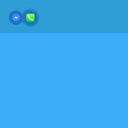
HỘI HỌA - NGHỆ THUẬT TẠO HÌNH
MÀU NƯỚC-KĨ THUẬT
VẼ MÀU NƯỚC