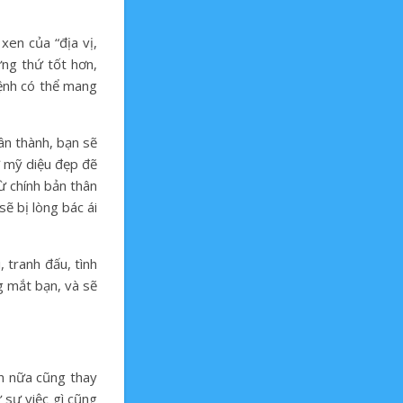
xen của “địa vị,
ững thứ tốt hơn,
mệnh có thể mang
ân thành, bạn sẽ
ự mỹ diệu đẹp đẽ
ừ chính bản thân
ẽ bị lòng bác ái
 tranh đấu, tình
ng mắt bạn, và sẽ
n nữa cũng thay
 sự việc gì cũng