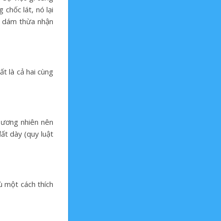
chốc lát, nó lại
g, dám thừa nhận
ất là cả hai cùng
 Đương nhiên nên
ất dày (quy luật
ù một cách thích