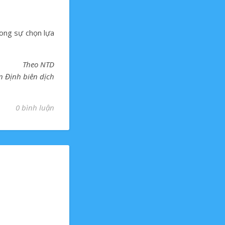
rong sự chọn lựa
Theo NTD
n Định biên dịch
0 bình luận