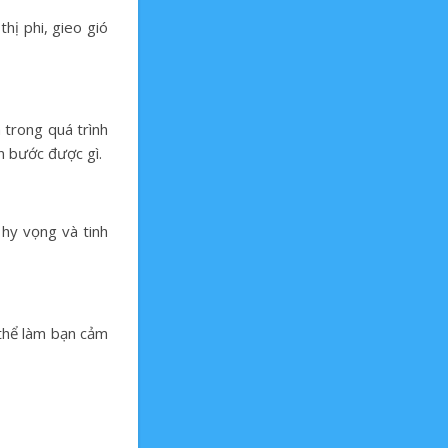
thị phi, gieo gió
h trong quá trình
ến bước được gì.
hy vọng và tinh
 thể làm bạn cảm