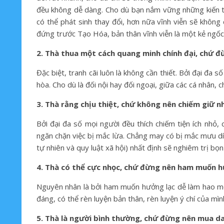
đều không dễ dàng. Cho dù bạn nắm vững những kiến thứ
có thể phát sinh thay đổi, hơn nữa vĩnh viễn sẽ không
đứng trước Tạo Hóa, bản thân vĩnh viễn là một kẻ ngốc
2. Thà thua một cách quang minh chính đại, chứ đ
Đặc biệt, tranh cãi luôn là không cần thiết. Bởi đại đa
hòa. Cho dù là đối nội hay đối ngoại, giữa các cá nhân, c
3. Thà rằng chịu thiệt, chứ không nên chiếm giữ n
Bởi đại đa số mọi người đều thích chiếm tiện ích nhỏ, 
ngăn chặn việc bị mắc lừa. Chẳng may có bị mắc mưu dín
tự nhiên và quy luật xã hội) nhất định sẽ nghiêm trị bọn
4. Thà có thể cực nhọc, chứ đừng nên ham muốn h
Nguyên nhân là bởi ham muốn hưởng lạc dễ làm hao mòn
đáng, có thể rèn luyện bản thân, rèn luyện ý chí của mìn
5. Thà là người bình thường, chứ đừng nên mua da