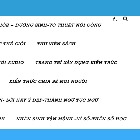
HỎE – DƯỠNG SINH-VÕ THUẬT NỘI CÔNG
 THẾ GIỚI
THƯ VIỆN SÁCH
ÓI AUDIO
TRANG TRÍ XÂY DỰNG-KIẾN TRÚC
KIẾN THỨC CHIA SẺ MỌI NGƯỜI
- LỜI HAY Ý ĐẸP-THÀNH NGỮ TỤC NGỮ
NH
NHÂN SINH VẬN MỆNH -LÝ SỐ-THẦN SỐ HỌC