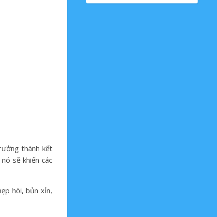
rưởng thành kết
 nó sẽ khiến các
ẹp hòi, bủn xỉn,