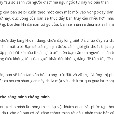
ấy “sự so sánh với người khác” mà ngu ngốc tự dày vò bản thân.
ống của bạn sẽ bị cuốn theo một cách mệt mỏi vào vòng xoáy đan 
hứ này, dục vọng của bạn sẽ thúc đẩy bạn truy cầu nhiều hơn, nh
g. Đợi đến khi đại nạn tới gõ cửa, bạn sẽ nhận ra điều mà sinh 
 chứa đầy lòng khoan dung, chứa đầy lòng biết ơn, chứa đầy sự ch
 ánh mặt trời. Bạn sẽ trải nghiệm được cảnh giới giải thoát thật s
Gặp phải bất kể mâu thuẫn gì, trước tiên bạn cần tìm nguyên nhân t
ững điều không tốt của người khác đều không đáng để tâm tới, đều s
n, bạn sẽ hòa tan vào bên trong trời đất và vũ trụ. Những thị phi,
t cả nơi cõi nhân gian này chỉ là một vở kịch lướt qua giây lát tro
 cho rằng mình thông minh
i tự cho mình là thông minh. Sự vật khách quan rất phức tạp, hơ
i đâu, cho dù bạn có cố gắng thông minh tới đâu, nhận thức bất cứ