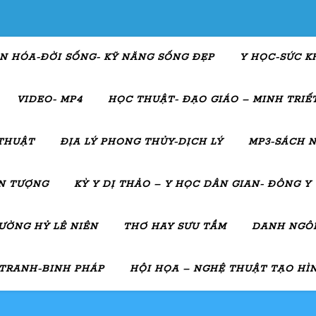
N HÓA-ĐỜI SỐNG- KỸ NĂNG SỐNG ĐẸP
Y HỌC-SỨC K
VIDEO- MP4
HỌC THUẬT- ĐẠO GIÁO – MINH TRIẾT
THUẬT
ĐỊA LÝ PHONG THỦY-DỊCH LÝ
MP3-SÁCH N
ẤN TƯỢNG
KỲ Y DỊ THẢO – Y HỌC DÂN GIAN- ĐÔNG Y
ƯỜNG HỶ LÊ NIÊN
THƠ HAY SƯU TẦM
DANH NGÔN
 TRANH-BINH PHÁP
HỘI HỌA – NGHỆ THUẬT TẠO HÌ