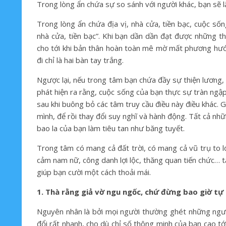
Trong lòng ẩn chứa sự so sánh với người khác, bạn sẽ l
Trong lòng ẩn chứa địa vị, nhà cửa, tiền bạc, cuộc s
nhà cửa, tiền bạc”. Khi bạn dần dần đạt được những t
cho tới khi bản thân hoàn toàn mê mờ mất phương hướn
đi chỉ là hai bàn tay trắng.
Ngược lại, nếu trong tâm bạn chứa đầy sự thiện lương,
phát hiện ra rằng, cuộc sống của bạn thực sự tràn ngập
sau khi buông bỏ các tâm truy cầu điều này điều khác. 
mình, để rồi thay đổi suy nghĩ và hành động. Tất cả nh
bao la của bạn làm tiêu tan như băng tuyết.
Trong tâm có mang cả đất trời, có mang cả vũ trụ to lớ
cảm nam nữ, công danh lợi lộc, thăng quan tiến chức… tấ
giúp bạn cười một cách thoải mái.
1. Thà rằng giả vờ ngu ngốc, chứ đừng bao giờ tự
Nguyên nhân là bởi mọi người thường ghét những ngườ
đổi rất nhanh, cho dù chỉ số thông minh của bạn cao tớ