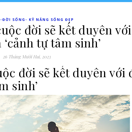
-ĐỜI SỐNG- KỸ NĂNG SỐNG ĐẸP
uộc đời sẽ kết duyên với
à ‘cảnh tự tâm sinh’
26 Tháng Mười Hai, 2023
ộc đời sẽ kết duyên với 
âm sinh’