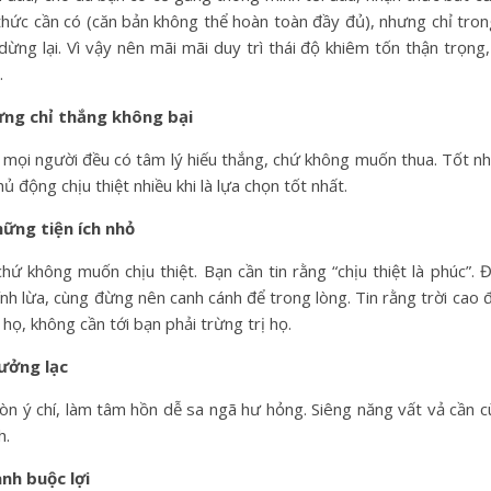
c cần có (căn bản không thể hoàn toàn đầy đủ), nhưng chỉ trong 
 dừng lại. Vì vậy nên mãi mãi duy trì thái độ khiêm tốn thận trọn
.
ừng chỉ thắng không bại
 số mọi người đều có tâm lý hiếu thắng, chứ không muốn thua. Tốt nh
hủ động chịu thiệt nhiều khi là lựa chọn tốt nhất.
hững tiện ích nhỏ
chứ không muốn chịu thiệt. Bạn cần tin rằng “chịu thiệt là phúc”.
h lừa, cùng đừng nên canh cánh để trong lòng. Tin rằng trời cao đ
 họ, không cần tới bạn phải trừng trị họ.
ưởng lạc
 ý chí, làm tâm hồn dễ sa ngã hư hỏng. Siêng năng vất vả cần c
h.
nh buộc lợi