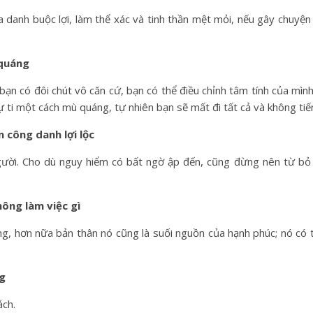
a danh buộc lợi, làm thể xác và tinh thần mệt mỏi, nếu gây chuyện 
 quáng
a bạn có đôi chút vô căn cứ, bạn có thể điều chỉnh tâm tính của mìn
tự ti một cách mù quáng, tự nhiên bạn sẽ mất đi tất cả và không ti
công danh lợi lộc
người. Cho dù nguy hiểm có bất ngờ ập đến, cũng đừng nên từ bỏ 
hông làm việc gì
công, hơn nữa bản thân nó cũng là suối nguồn của hạnh phúc; nó có
ng
ách.