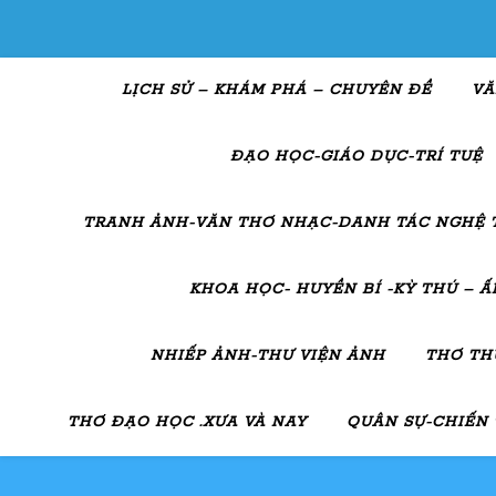
LỊCH SỬ – KHÁM PHÁ – CHUYÊN ĐỀ
VĂ
ĐẠO HỌC-GIÁO DỤC-TRÍ TUỆ
TRANH ẢNH-VĂN THƠ NHẠC-DANH TÁC NGHỆ 
KHOA HỌC- HUYỀN BÍ -KỲ THÚ – 
NHIẾP ẢNH-THƯ VIỆN ẢNH
THƠ TH
THƠ ĐẠO HỌC .XƯA VÀ NAY
QUÂN SỰ-CHIẾN