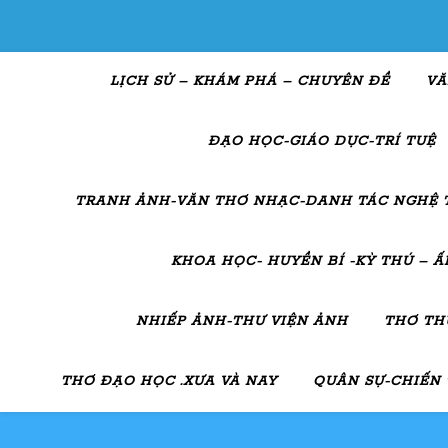
LỊCH SỬ – KHÁM PHÁ – CHUYÊN ĐỀ
VĂ
ĐẠO HỌC-GIÁO DỤC-TRÍ TUỆ
TRANH ẢNH-VĂN THƠ NHẠC-DANH TÁC NGHỆ 
KHOA HỌC- HUYỀN BÍ -KỲ THÚ – 
NHIẾP ẢNH-THƯ VIỆN ẢNH
THƠ TH
THƠ ĐẠO HỌC .XƯA VÀ NAY
QUÂN SỰ-CHIẾN