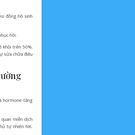
heo đồng hồ sinh
phục hồi.
ẽ khỏi trên 50%.
 tự sửa chữa điều
 cường
 là hormone tăng
 quan miễn dịch
thủ tự nhiên NK.