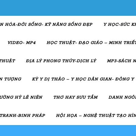
N HÓA-ĐỜI SỐNG- KỸ NĂNG SỐNG ĐẸP
Y HỌC-SỨC K
VIDEO- MP4
HỌC THUẬT- ĐẠO GIÁO – MINH TRIẾT
THUẬT
ĐỊA LÝ PHONG THỦY-DỊCH LÝ
MP3-SÁCH N
ẤN TƯỢNG
KỲ Y DỊ THẢO – Y HỌC DÂN GIAN- ĐÔNG Y
ƯỜNG HỶ LÊ NIÊN
THƠ HAY SƯU TẦM
DANH NGÔN
 TRANH-BINH PHÁP
HỘI HỌA – NGHỆ THUẬT TẠO HÌ