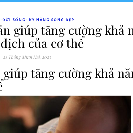
-ĐỜI SỐNG- KỸ NĂNG SỐNG ĐẸP
iản giúp tăng cường khả 
dịch của cơ thể
21 Tháng Mười Hai, 2023
n giúp tăng cường khả n
ể