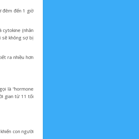
iờ đêm đến 1 giờ
à cytokine (nhân
ì sẽ không sợ bị
iết ra nhiều hơn
gọi là “hormone
i gian từ 11 tối
 khiến con người