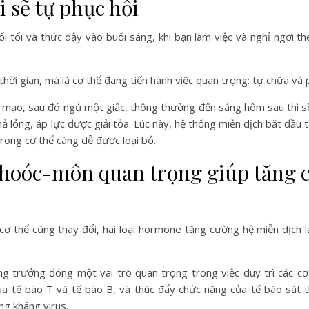
i sẽ tự phục hồi
ổi tối và thức dậy vào buổi sáng, khi bạn làm việc và nghỉ ngơi t
 thời gian, mà là cơ thể đang tiến hành việc quan trọng: tự chữa và 
 mạo, sau đó ngủ một giấc, thông thường đến sáng hôm sau thì s
 thả lỏng, áp lực được giải tỏa. Lúc này, hệ thống miễn dịch bắt đầu
trong cơ thể càng dễ được loại bỏ.
oại hoóc-môn quan trọng giúp tăng
 cơ thể cũng thay đổi, hai loại hormone tăng cường hệ miễn dịch
g trưởng đóng một vai trò quan trọng trong việc duy trì các cơ
ủa tế bào T và tế bào B, và thúc đẩy chức năng của tế bào sát 
g kháng virus.