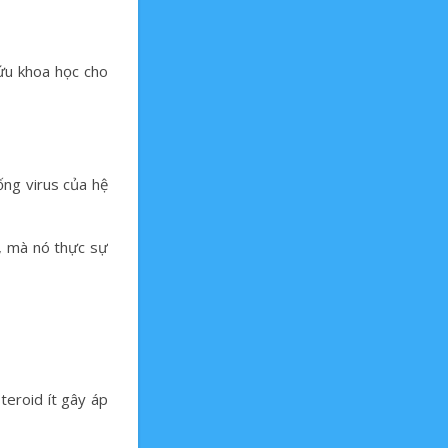
cứu khoa học cho
ống virus của hệ
i, mà nó thực sự
teroid ít gây áp