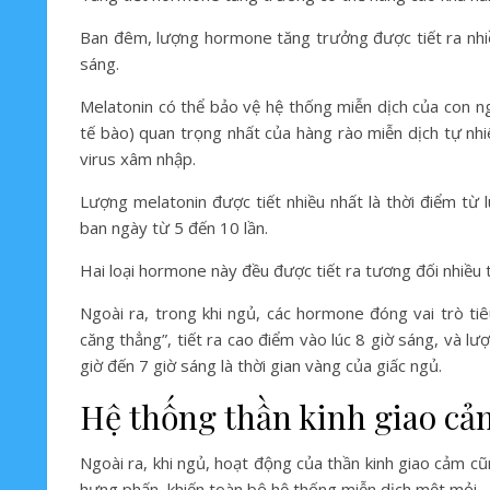
Ban đêm, lượng hormone tăng trưởng được tiết ra nhiề
sáng.
Melatonin có thể bảo vệ hệ thống miễn dịch của con ng
tế bào) quan trọng nhất của hàng rào miễn dịch tự nhi
virus xâm nhập.
Lượng melatonin được tiết nhiều nhất là thời điểm từ l
ban ngày từ 5 đến 10 lần.
Hai loại hormone này đều được tiết ra tương đối nhiều tr
Ngoài ra, trong khi ngủ, các hormone đóng vai trò t
căng thẳng”, tiết ra cao điểm vào lúc 8 giờ sáng, và l
giờ đến 7 giờ sáng là thời gian vàng của giấc ngủ.
Hệ thống thần kinh giao cả
Ngoài ra, khi ngủ, hoạt động của thần kinh giao cảm c
hưng phấn, khiến toàn bộ hệ thống miễn dịch mệt mỏi.