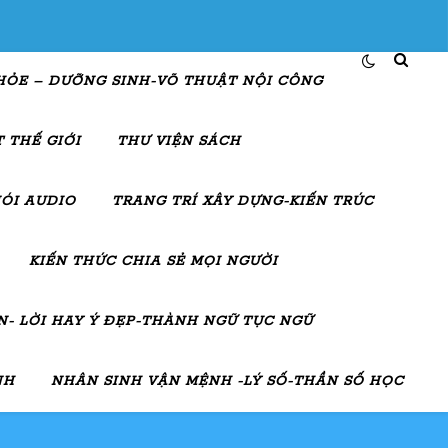
HỎE – DƯỠNG SINH-VÕ THUẬT NỘI CÔNG
 THẾ GIỚI
THƯ VIỆN SÁCH
ÓI AUDIO
TRANG TRÍ XÂY DỰNG-KIẾN TRÚC
KIẾN THỨC CHIA SẺ MỌI NGƯỜI
- LỜI HAY Ý ĐẸP-THÀNH NGỮ TỤC NGỮ
NH
NHÂN SINH VẬN MỆNH -LÝ SỐ-THẦN SỐ HỌC