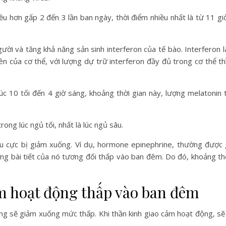
u hơn gấp 2 đến 3 lần ban ngày, thời điểm nhiều nhất là từ 11 g
ười và tăng khả năng sản sinh interferon của tế bào. Interferon l
ên của cơ thể, với lượng dự trữ interferon đầy đủ trong cơ thể th
úc 10 tối đến 4 giờ sáng, khoảng thời gian này, lượng melatonin t
ong lúc ngủ tối, nhất là lúc ngủ sâu.
iêu cực bị giảm xuống. Ví dụ, hormone epinephrine, thường được 
ượng bài tiết của nó tương đối thấp vào ban đêm. Do đó, khoảng thờ
m hoạt động thấp vào ban đêm
ũng sẽ giảm xuống mức thấp. Khi thần kinh giao cảm hoạt động, sẽ