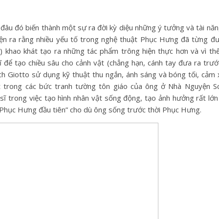
đâu đó biến thành một sự ra đời kỳ diệu những ý tưởng và tài n
hiện ra rằng nhiều yếu tố trong nghệ thuật Phục Hưng đã từng đ
 khao khát tạo ra những tác phẩm trông hiện thực hơn và vì th
 để tạo chiều sâu cho cảnh vật (chẳng hạn, cánh tay đưa ra trướ
ch Giotto sử dụng kỹ thuật thu ngắn, ánh sáng và bóng tối, cảm 
 trong các bức tranh tường tôn giáo của ông ở Nhà Nguyện S
sĩ trong việc tạo hình nhân vật sống động, tạo ảnh hưởng rất lớn
sĩ Phục Hưng đầu tiên” cho dù ông sống trước thời Phục Hưng.