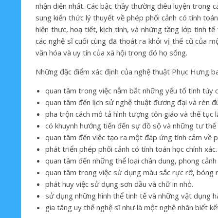
nhận diện nhất. Các bậc thầy thường điêu luyện trong cả
sung kiến thức lý thuyết về phép phối cảnh có tính to
hiện thực, hoạ tiết, kịch tính, và những tầng lớp tinh 
các nghệ sĩ cuối cùng đã thoát ra khỏi vị thế cũ của 
văn hóa và uy tín của xã hội trong đó họ sống.
Những đặc điểm xác định của nghệ thuật Phục Hưng b
quan tâm trong việc nắm bắt những yếu tố tinh túy của
quan tâm đến lịch sử nghệ thuật đương đại và rèn đú
pha trộn cách mô tả hình tượng tôn giáo và thế tục l
có khuynh hướng tiến đến sự đồ sộ và những tư thế
quan tâm đến việc tạo ra một đáp ứng tình cảm về 
phát triển phép phối cảnh có tính toán học chính xác.
quan tâm đến những thể loại chân dung, phong cảnh v
quan tâm trong việc sử dụng màu sắc rực rỡ, bóng 
phát huy việc sử dụng sơn dầu và chữ in nhỏ.
sử dụng những hình thể tinh tế và những vật dụng h
gia tăng uy thế nghệ sĩ như là một nghệ nhân biết kế