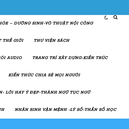
HỎE – DƯỠNG SINH-VÕ THUẬT NỘI CÔNG
 THẾ GIỚI
THƯ VIỆN SÁCH
ÓI AUDIO
TRANG TRÍ XÂY DỰNG-KIẾN TRÚC
KIẾN THỨC CHIA SẺ MỌI NGƯỜI
- LỜI HAY Ý ĐẸP-THÀNH NGỮ TỤC NGỮ
NH
NHÂN SINH VẬN MỆNH -LÝ SỐ-THẦN SỐ HỌC