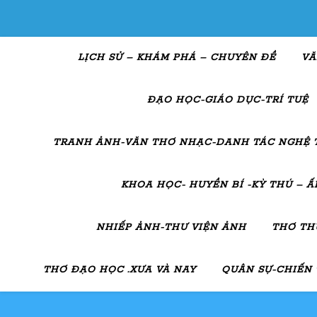
LỊCH SỬ – KHÁM PHÁ – CHUYÊN ĐỀ
VĂ
ĐẠO HỌC-GIÁO DỤC-TRÍ TUỆ
TRANH ẢNH-VĂN THƠ NHẠC-DANH TÁC NGHỆ 
KHOA HỌC- HUYỀN BÍ -KỲ THÚ – 
NHIẾP ẢNH-THƯ VIỆN ẢNH
THƠ TH
THƠ ĐẠO HỌC .XƯA VÀ NAY
QUÂN SỰ-CHIẾN