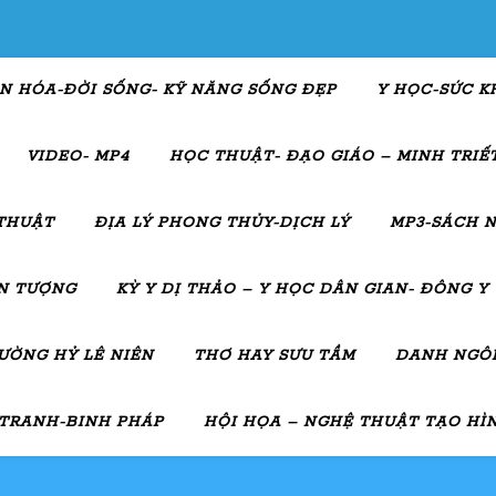
N HÓA-ĐỜI SỐNG- KỸ NĂNG SỐNG ĐẸP
Y HỌC-SỨC K
VIDEO- MP4
HỌC THUẬT- ĐẠO GIÁO – MINH TRIẾT
THUẬT
ĐỊA LÝ PHONG THỦY-DỊCH LÝ
MP3-SÁCH N
ẤN TƯỢNG
KỲ Y DỊ THẢO – Y HỌC DÂN GIAN- ĐÔNG Y
ƯỜNG HỶ LÊ NIÊN
THƠ HAY SƯU TẦM
DANH NGÔN
 TRANH-BINH PHÁP
HỘI HỌA – NGHỆ THUẬT TẠO HÌ