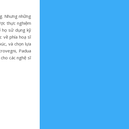
ăng. Nhưng những
ược thực nghiệm
ế họ sử dụng kỹ
c về phía hoạ sĩ
xúc, và chọn lựa
crovegni, Padua
 cho các nghệ sĩ