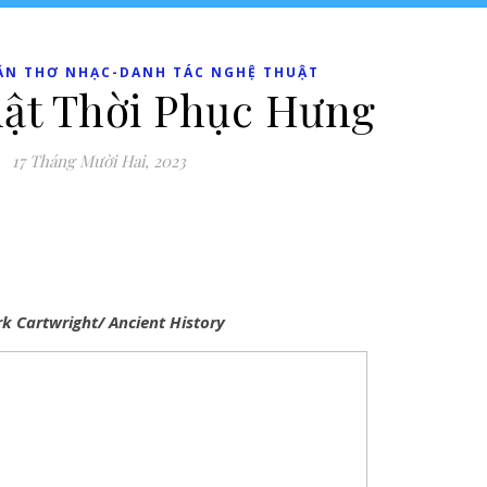
ĂN THƠ NHẠC-DANH TÁC NGHỆ THUẬT
ật Thời Phục Hưng
17 Tháng Mười Hai, 2023
k Cartwright/ Ancient History