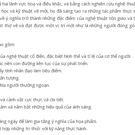
 hai lãnh vực hoạ và điêu khắc, và bằng cách nghiên cứu nghệ thuật
án học và kỹ thuật vẽ mới, họ đã sáng tạo ra những tác phẩm thực 
tế về ý nghĩa trở thành những đặc điểm của nghệ thuật tôn giáo và 
một thợ vẽ và đạt được một vị trí mới như là những người đóng g
ao gồm:
 nghệ thuật cổ điển, đặc biệt hình thể và tỉ lệ của cơ thể người.
c nên con đường liên tục của sự phát triển.
ấy tính nhân đạo làm tiêu điểm.
 ấn tượng.
phía người thưởng ngoạn.
à cảnh vật cực thực và chi tiết.
râm và nắm bắt những hiệu quả của ánh sáng.
àng ngày để làm gia tăng ý nghĩa của họa phẩm.
t hợp những tri thức với kỹ năng thực hành.