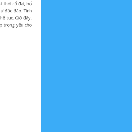
 thời cổ đại, bổ
sự độc đáo. Tính
thế tục. Giờ đây,
óp trọng yếu cho