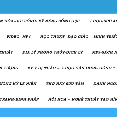
N HÓA-ĐỜI SỐNG- KỸ NĂNG SỐNG ĐẸP
Y HỌC-SỨC K
VIDEO- MP4
HỌC THUẬT- ĐẠO GIÁO – MINH TRIẾT
THUẬT
ĐỊA LÝ PHONG THỦY-DỊCH LÝ
MP3-SÁCH N
ẤN TƯỢNG
KỲ Y DỊ THẢO – Y HỌC DÂN GIAN- ĐÔNG Y
ƯỜNG HỶ LÊ NIÊN
THƠ HAY SƯU TẦM
DANH NGÔN
 TRANH-BINH PHÁP
HỘI HỌA – NGHỆ THUẬT TẠO HÌ