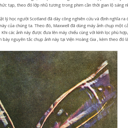
phức tạp, theo đó lớp nhũ tương trong phim cần thời gian lộ sáng n
t lý học người Scotland đã dày công nghiên cứu và định nghĩa ra 
này của chúng ta. Theo đó, Maxwell đã dùng máy ảnh chụp một cả
 Khi các ảnh này được đưa lên máy chiếu cùng với kính lọc phù hợp
h bày nguyên tắc chụp ảnh này tại Viện Hoàng Gia , kèm theo đó l