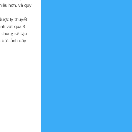
hiều hơn, và quy
được lý thuyết
nh vật qua 3
, chúng sẽ tạo
à bức ảnh dây