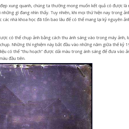
h đẹp xung quanh, chúng ta thường mong muốn kết quả có được là
i những gì đang nhìn thấy. Tuy nhiên, khi mọi thứ hiện nay trong ả
ợc các nhà khoa học đã tốn bao lâu để có thể mang lại kỷ nguyên ả
được có thể chụp ảnh bằng cách thu ánh sáng vào trong máy ảnh, l
chụp. Những thí nghiệm này bắt đầu vào những năm giữa thế kỷ 1
 liệu có thể “thu hoạch” được dải màu trong ánh sáng để đưa vào ản
màu đầu tiên.