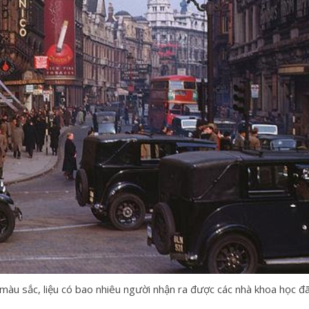
màu sắc, liệu có bao nhiêu người nhận ra được các nhà khoa học đã