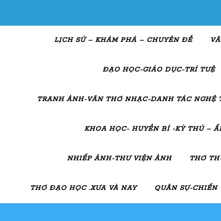
LỊCH SỬ – KHÁM PHÁ – CHUYÊN ĐỀ
VĂ
ĐẠO HỌC-GIÁO DỤC-TRÍ TUỆ
TRANH ẢNH-VĂN THƠ NHẠC-DANH TÁC NGHỆ 
KHOA HỌC- HUYỀN BÍ -KỲ THÚ – 
NHIẾP ẢNH-THƯ VIỆN ẢNH
THƠ TH
THƠ ĐẠO HỌC .XƯA VÀ NAY
QUÂN SỰ-CHIẾN