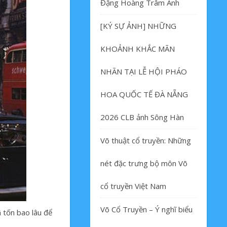
Đặng Hoàng Trâm Anh
[KÝ SỰ ẢNH] NHỮNG
KHOẢNH KHẮC MÃN
NHÃN TẠI LỄ HỘI PHÁO
HOA QUỐC TẾ ĐÀ NẴNG
2026 CLB ảnh Sông Hàn
Võ thuật cổ truyền: Những
nét đặc trưng bộ môn Võ
cổ truyền Việt Nam
Võ Cổ Truyền – Ý nghĩ biểu
 tốn bao lâu để