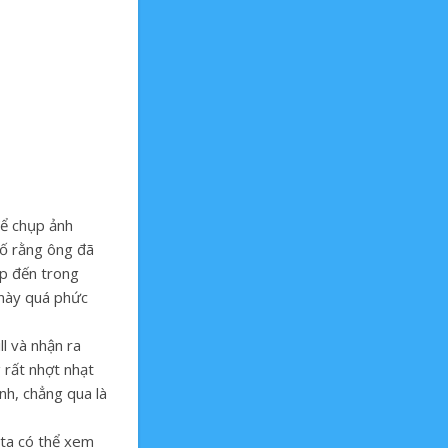
để chụp ảnh
bố rằng ông đã
ập đến trong
 này quá phức
l và nhận ra
 rất nhợt nhạt
nh, chẳng qua là
 ta có thể xem