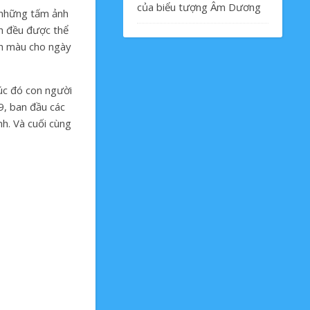
của biểu tượng Âm Dương
 những tấm ảnh
nh đều được thể
nh màu cho ngày
úc đó con người
9, ban đầu các
h. Và cuối cùng