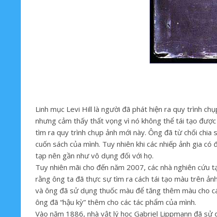
Linh mục Levi Hill là người đã phát hiện ra quy trình
nhưng cảm thấy thất vọng vì nó không thể tái tạo được 
tìm ra quy trình chụp ảnh mới này. Ông đã từ chối chia
cuốn sách của mình. Tuy nhiên khi các nhiếp ảnh gia có
tạp nên gần như vô dụng đối với họ.
Tuy nhiên mãi cho đến năm 2007, các nhà nghiên cứu tại
rằng ông ta đã thực sự tìm ra cách tái tạo màu trên ản
và ông đã sử dụng thuốc màu để tăng thêm màu cho các 
ông đã “hậu kỳ” thêm cho các tác phẩm của mình.
Vào năm 1886, nhà vật lý học Gabriel Lippmann đã sử 