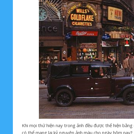
Khi mọi thứ hiện nay trong ảnh đều được thể hiện bằng 
có thể mang lại kỷ nguyên ảnh màu cho ngày hôm nay?