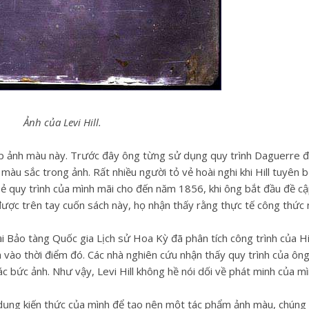
Ảnh của Levi Hill.
 chụp ảnh màu này. Trước đây ông từng sử dụng quy trình Daguerre 
màu sắc trong ảnh. Rất nhiều người tỏ vẻ hoài nghi khi Hill tuyên 
 sẻ quy trình của mình mãi cho đến năm 1856, khi ông bắt đầu đề c
 được trên tay cuốn sách này, họ nhận thấy rằng thực tế công thức
 Bảo tàng Quốc gia Lịch sử Hoa Kỳ đã phân tích công trình của Hil
h vào thời điểm đó. Các nhà nghiên cứu nhận thấy quy trình của ông
bức ảnh. Như vậy, Levi Hill không hề nói dối về phát minh của mì
dụng kiến thức của mình để tạo nên một tác phẩm ảnh màu, chúng