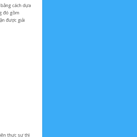
y bằng cách dựa
ong đó gồm
ận được giải
iên thực sự thì