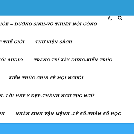
HỎE – DƯỠNG SINH-VÕ THUẬT NỘI CÔNG
 THẾ GIỚI
THƯ VIỆN SÁCH
ÓI AUDIO
TRANG TRÍ XÂY DỰNG-KIẾN TRÚC
KIẾN THỨC CHIA SẺ MỌI NGƯỜI
- LỜI HAY Ý ĐẸP-THÀNH NGỮ TỤC NGỮ
NH
NHÂN SINH VẬN MỆNH -LÝ SỐ-THẦN SỐ HỌC