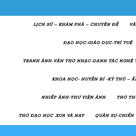
LỊCH SỬ – KHÁM PHÁ – CHUYÊN ĐỀ
VĂ
ĐẠO HỌC-GIÁO DỤC-TRÍ TUỆ
TRANH ẢNH-VĂN THƠ NHẠC-DANH TÁC NGHỆ 
KHOA HỌC- HUYỀN BÍ -KỲ THÚ – 
NHIẾP ẢNH-THƯ VIỆN ẢNH
THƠ TH
THƠ ĐẠO HỌC .XƯA VÀ NAY
QUÂN SỰ-CHIẾN