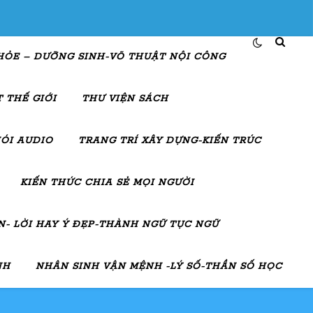
HỎE – DƯỠNG SINH-VÕ THUẬT NỘI CÔNG
 THẾ GIỚI
THƯ VIỆN SÁCH
ÓI AUDIO
TRANG TRÍ XÂY DỰNG-KIẾN TRÚC
KIẾN THỨC CHIA SẺ MỌI NGƯỜI
- LỜI HAY Ý ĐẸP-THÀNH NGỮ TỤC NGỮ
NH
NHÂN SINH VẬN MỆNH -LÝ SỐ-THẦN SỐ HỌC