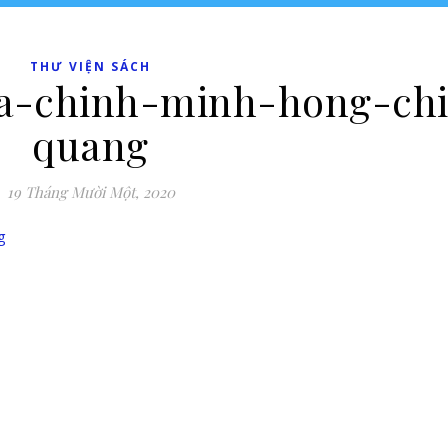
THƯ VIỆN SÁCH
la-chinh-minh-hong-ch
quang
19 Tháng Mười Một, 2020
g