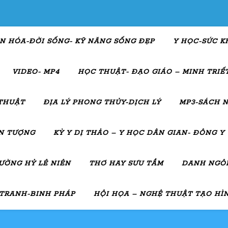
N HÓA-ĐỜI SỐNG- KỸ NĂNG SỐNG ĐẸP
Y HỌC-SỨC K
VIDEO- MP4
HỌC THUẬT- ĐẠO GIÁO – MINH TRIẾT
THUẬT
ĐỊA LÝ PHONG THỦY-DỊCH LÝ
MP3-SÁCH N
ẤN TƯỢNG
KỲ Y DỊ THẢO – Y HỌC DÂN GIAN- ĐÔNG Y
ƯỜNG HỶ LÊ NIÊN
THƠ HAY SƯU TẦM
DANH NGÔN
 TRANH-BINH PHÁP
HỘI HỌA – NGHỆ THUẬT TẠO HÌ