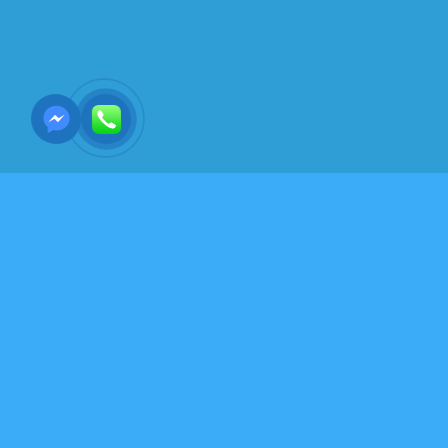
KHOA HỌC- HUYỀN BÍ -KỲ THÚ - ẤN TƯỢNG
Từ trường của bạn