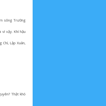
Nam sông Trường
 vì vậy. Khí hậu
g Chí, Lập Xuân,
guyên? Thật khó