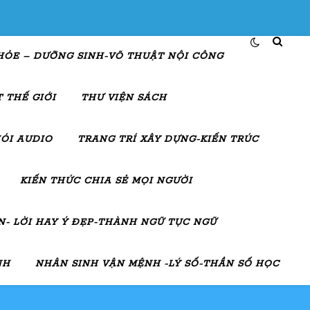
HỎE – DƯỠNG SINH-VÕ THUẬT NỘI CÔNG
 THẾ GIỚI
THƯ VIỆN SÁCH
ÓI AUDIO
TRANG TRÍ XÂY DỰNG-KIẾN TRÚC
KIẾN THỨC CHIA SẺ MỌI NGƯỜI
- LỜI HAY Ý ĐẸP-THÀNH NGỮ TỤC NGỮ
NH
NHÂN SINH VẬN MỆNH -LÝ SỐ-THẦN SỐ HỌC