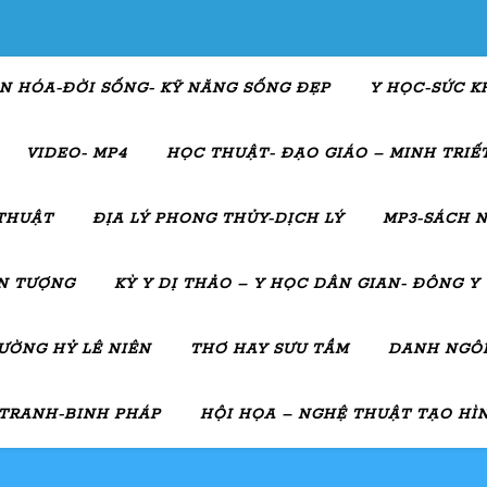
N HÓA-ĐỜI SỐNG- KỸ NĂNG SỐNG ĐẸP
Y HỌC-SỨC K
VIDEO- MP4
HỌC THUẬT- ĐẠO GIÁO – MINH TRIẾT
THUẬT
ĐỊA LÝ PHONG THỦY-DỊCH LÝ
MP3-SÁCH N
ẤN TƯỢNG
KỲ Y DỊ THẢO – Y HỌC DÂN GIAN- ĐÔNG Y
ƯỜNG HỶ LÊ NIÊN
THƠ HAY SƯU TẦM
DANH NGÔN
 TRANH-BINH PHÁP
HỘI HỌA – NGHỆ THUẬT TẠO HÌ