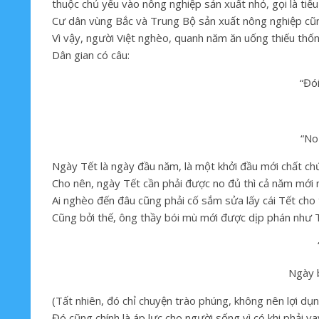
thuộc chủ yếu vào nông nghiệp sản xuất nhỏ, gọi là tiểu
Cư dân vùng Bắc và Trung Bộ sản xuất nông nghiệp cũng 
Vì vậy, người Việt nghèo, quanh năm ăn uống thiếu th
Dân gian có câu:
“Đói
“No
Ngày Tết là ngày đầu năm, là một khởi đầu mới chất c
Cho nên, ngày Tết cần phải được no đủ thì cả năm mới 
Ai nghèo đến đâu cũng phải cố sắm sửa lấy cái Tết cho 
Cũng bởi thế, ông thầy bói mù mới được dịp phán như 
Ngày b
(Tất nhiên, đó chỉ chuyện trào phúng, không nên lợi dụn
Đó cũng chính là áp lực cho người sống vì có khi phải 