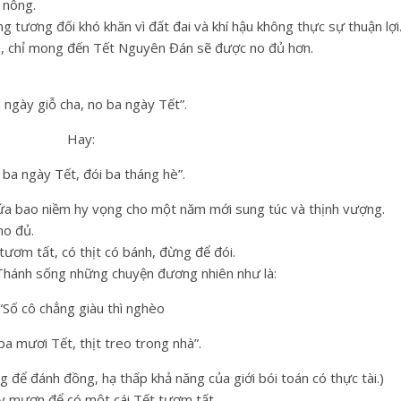
 nông.
tương đối khó khăn vì đất đai và khí hậu không thực sự thuận lợi
ốn, chỉ mong đến Tết Nguyên Đán sẽ được no đủ hơn.
 ngày giỗ cha, no ba ngày Tết”.
Hay:
 ba ngày Tết, đói ba tháng hè”.
hứa bao niềm hy vọng cho một năm mới sung túc và thịnh vượng.
no đủ.
tươm tất, có thịt có bánh, đừng để đói.
Thánh sống những chuyện đương nhiên như là:
“Số cô chẳng giàu thì nghèo
a mươi Tết, thịt treo trong nhà”.
g để đánh đồng, hạ thấp khả năng của giới bói toán có thực tài.)
vay mượn để có một cái Tết tươm tất.