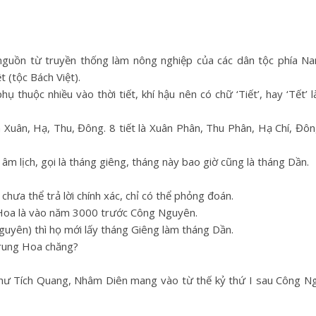
 nguồn từ truyền thống làm nông nghiệp của các dân tộc phía 
 (tộc Bách Việt).
huộc nhiều vào thời tiết, khí hậu nên có chữ ‘Tiết’, hay ‘Tết’ là
à Xuân, Hạ, Thu, Đông. 8 tiết là Xuân Phân, Thu Phân, Hạ Chí, Đôn
m lịch, gọi là tháng giêng, tháng này bao giờ cũng là tháng Dần.
hưa thể trả lời chính xác, chỉ có thể phỏng đoán.
 Hoa là vào năm 3000 trước Công Nguyên.
yên) thì họ mới lấy tháng Giêng làm tháng Dần.
Trung Hoa chăng?
 như Tích Quang, Nhâm Diên mang vào từ thế kỷ thứ I sau Công N