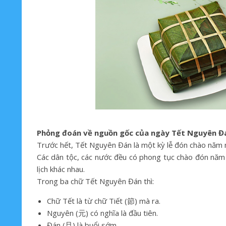
Phỏng đoán về nguồn gốc của ngày Tết Nguyên Đ
Trước hết, Tết Nguyên Đán là một kỳ lễ đón chào năm mớ
Các dân tộc, các nước đều có phong tục chào đón năm
lịch khác nhau.
Trong ba chữ Tết Nguyên Đán thì:
Chữ Tết là từ chữ Tiết (節) mà ra.
Nguyên (元) có nghĩa là đầu tiên.
Đán (旦) là buổi sớm.