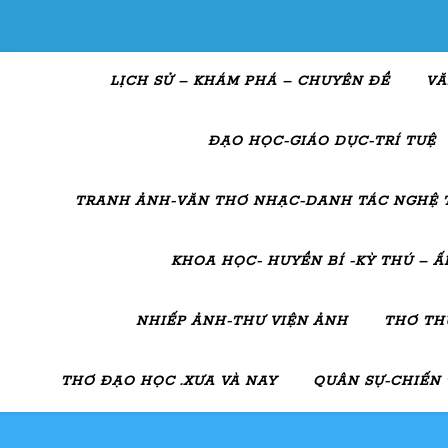
LỊCH SỬ – KHÁM PHÁ – CHUYÊN ĐỀ
VĂ
ĐẠO HỌC-GIÁO DỤC-TRÍ TUỆ
TRANH ẢNH-VĂN THƠ NHẠC-DANH TÁC NGHỆ 
KHOA HỌC- HUYỀN BÍ -KỲ THÚ – 
NHIẾP ẢNH-THƯ VIỆN ẢNH
THƠ TH
THƠ ĐẠO HỌC .XƯA VÀ NAY
QUÂN SỰ-CHIẾN