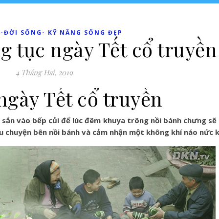
-ĐỜI SỐNG- KỸ NĂNG SỐNG ĐẸP
g tục ngày Tết cổ truyền
4 Tháng Hai, 2019
ngày Tết cổ truyền
củ sắn vào bếp củi để lúc đêm khuya trông nồi bánh chưng s
âu chuyện bên nồi bánh và cảm nhận một không khí náo nức 