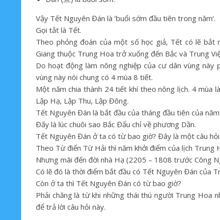
Vậy Tết Nguyên Đán là ‘buổi sớm đầu tiên trong năm’.
Gọi tắt là Tết.
Theo phỏng đoán của một số học giả, Tết có lẽ bắt
Giang thuộc Trung Hoa trở xuống đến Bắc và Trung Việt
Do hoạt động làm nông nghiệp của cư dân vùng này phụ t
vùng này nói chung có 4 mùa 8 tiết.
Một năm chia thành 24 tiết khí theo nông lịch. 4 mùa l
Lập Hạ, Lập Thu, Lập Đông.
Tết Nguyên Đán là bắt đầu của tháng đầu tiên của năm â
Đấy là lúc chuôi sao Bắc Đẩu chỉ về phương Dần.
Tết Nguyên Đán ở ta có từ bao giờ? Đây là một câu hỏi c
Theo Từ điển Từ Hải thì năm khởi điểm của lịch Trung
Nhưng mãi đến đời nhà Hạ (2205 – 1808 trước Công Ngu
Có lẽ đó là thời điểm bắt đầu có Tết Nguyên Đán của 
Còn ở ta thì Tết Nguyên Đán có từ bao giờ?
Phải chăng là từ khi những thái thú người Trung Hoa
để trả lời câu hỏi này.