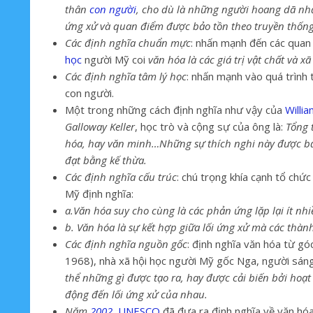
thân
con người
, cho dù là những người hoang dã nhấ
ứng xử và quan điểm được bảo tồn theo truyền thốn
Các định nghĩa chuẩn mực
: nhấn mạnh đến các quan 
học
người Mỹ coi
văn hóa là các giá trị vật chất và 
Các định nghĩa tâm lý học
: nhấn mạnh vào quá trình 
con người.
Một trong những cách định nghĩa như vậy của
Willi
Galloway Keller
, học trò và cộng sự của ông là:
Tổng 
hóa, hay văn minh…Những sự thích nghi này được bả
đạt bằng kế thừa.
Các định nghĩa cấu trúc
: chú trọng khía cạnh tổ chức
Mỹ định nghĩa:
a.Văn hóa suy cho cùng là các phản ứng lặp lại ít nhi
b. Văn hóa là sự kết hợp giữa lối ứng xử mà các thà
Các định nghĩa nguồn gốc
: định nghĩa văn hóa từ gó
1968), nhà xã hội học người Mỹ gốc Nga, người sáng
thể những gì được tạo ra, hay được cải biến bởi hoạt
động đến lối ứng xử của nhau.
Năm
2002
,
UNESCO
đã đưa ra định nghĩa về văn hó