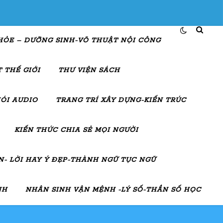
HỎE – DƯỠNG SINH-VÕ THUẬT NỘI CÔNG
 THẾ GIỚI
THƯ VIỆN SÁCH
ÓI AUDIO
TRANG TRÍ XÂY DỰNG-KIẾN TRÚC
KIẾN THỨC CHIA SẺ MỌI NGƯỜI
- LỜI HAY Ý ĐẸP-THÀNH NGỮ TỤC NGỮ
NH
NHÂN SINH VẬN MỆNH -LÝ SỐ-THẦN SỐ HỌC