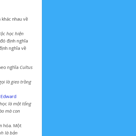
a khác nhau về
tộc học hiện
 đó định nghĩa
định nghĩa về
heo nghĩa
Cultus
ọi là gieo trồng
Edward
 học
là một tổng
ào mà con
ăn hóa. Một
nh là bản