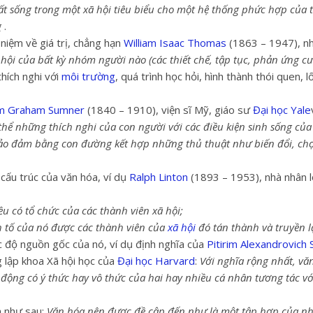
t sống trong một xã hội tiêu biểu cho một hệ thống phức hợp của 
g
.
niệm về giá trị, chẳng hạn
William Isaac Thomas
(1863 – 1947), n
xã hội của bất kỳ nhóm người nào (các thiết chế, tập tục, phản ứng cư
thích nghi với
môi trường
, quá trình học hỏi, hình thành thói quen, 
am Graham Sumner
(1840 – 1910), viện sĩ Mỹ, giáo sư
Đại học Yale
thể những thích nghi của con người với các điều kiện sinh sống của
o đảm bằng con đường kết hợp những thủ thuật như biến đổi, chọn
 cấu trúc của văn hóa, ví dụ
Ralph Linton
(1893 – 1953), nhà nhân l
ều có tổ chức của các thành viên xã hội;
nh tố của nó được các thành viên của
xã hội
đó tán thành và truyền l
c độ nguồn gốc của nó, ví dụ định nghĩa của
Pitirim Alexandrovich 
 lập khoa Xã hội học của
Đại học Harvard
:
Với nghĩa rộng nhất, vă
 động có ý thức hay vô thức của hai hay nhiều cá nhân tương tác vớ
a như sau:
Văn hóa nên được đề cập đến như là một tập hợp của n