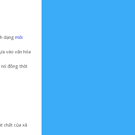
ịnh dạng
môi
dựa vào văn hóa
n nó đồng thời
t chất của xã