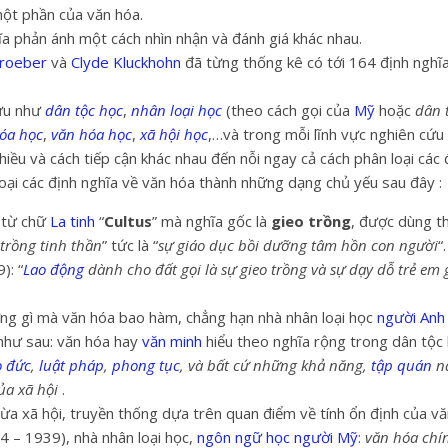
một phần của văn hóa.
ĩa phản ánh một cách nhìn nhận và đánh giá khác nhau.
Kroeber
và
Clyde Kluckhohn
đã từng thống kê có tới 164 định nghĩ
cứu như
dân tộc học
,
nhân loại học
(theo cách gọi của
Mỹ
hoặc
dân 
hóa học
,
văn hóa học
,
xã hội học
,…và trong mỗi lĩnh vực nghiên cứu
iều và cách tiếp cận khác nhau đến nỗi ngay cả cách phân loại các 
loại các định nghĩa về văn hóa thành những dạng chủ yếu sau đây
:
 từ chữ
La tinh
“
Cultus
” mà nghĩa gốc là
gieo trồng
, được dùng t
 trồng tinh thần
” tức là “
sự giáo dục bồi dưỡng tâm hồn con người
“.
): “
Lao động
dành cho đất gọi là sự gieo trồng và sự dạy dỗ trẻ em g
ững gì mà văn hóa bao hàm, chẳng hạn nhà nhân loại học
người Anh
như sau: văn hóa hay
văn minh
hiểu theo nghĩa rộng trong dân tộc
o đức
,
luật pháp
,
phong tục
, và bất cứ những khả năng,
tập quán
n
ủa xã hội
.
hừa xã hội, truyền thống dựa trên quan điểm về tính ổn định của v
 – 1939), nhà nhân loại học,
ngôn ngữ học
người Mỹ
:
văn hóa chí