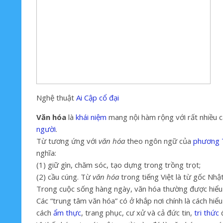
Nghệ thuật
Ai Cập cổ đại
Văn hóa
là
khái niệm
mang nội hàm rộng với rất nhiều c
người
.
Từ tương ứng với
văn hóa
theo ngôn ngữ của
phương 
nghĩa:
(1) giữ gìn, chăm sóc, tạo dựng trong trồng trọt;
(2) cầu cúng.
Từ
văn hóa
trong tiếng Việt là từ gốc Nhậ
Trong cuộc sống hàng ngày, văn hóa thường được hiểu
Các “trung tâm văn hóa” có ở khắp nơi chính là cách hi
cách
ẩm thực
, trang phục, cư xử và cả đức tin,
tri thức
đ