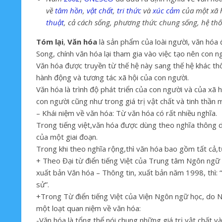
về
tâm hồn
,
vật chất
,
tri thức
và
xúc cảm
của một xã 
thuật
, cả cách sống, phương thức chung sống, hệ thố
Tóm lại
,
Văn hóa
là sản phẩm của loài người, văn hóa đ
Song, chính văn hóa lại tham gia vào việc tạo nên con ng
Văn hóa được truyền từ thế hệ này sang thế hệ khác thôn
hành động và tương tác xã hội của con người.
Văn hóa là trình độ phát triển của con người và của xã 
con người cũng như trong giá trị vật chất và tinh thần 
– Khái niệm về văn hóa: Từ văn hóa có rất nhiều nghĩa.
Trong tiếng việt,văn hóa được dùng theo nghĩa thông dụ
của một giai đoạn.
Trong khi theo nghĩa rộng,thì văn hóa bao gồm tất cả,t
+ Theo Đại từ điển tiếng Việt của Trung tâm Ngôn ngữ
xuất bản Văn hóa – Thông tin, xuất bản năm 1998, thì: “V
sử”.
+Trong Từ điển tiếng Việt của Viện Ngôn ngữ học, do 
một loạt quan niệm về văn hóa:
-Văn hóa là tổng thể nói chung những giá trị vật chất và