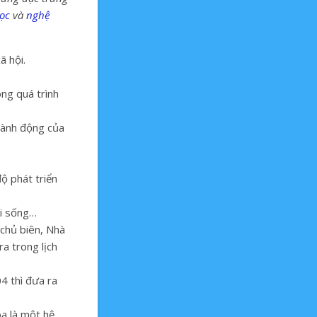
ọc
và
nghệ
ã hội.
ong quá trình
 hành động của
ộ phát triển
ối sống…
chủ biên, Nhà
ra trong lịch
4 thì đưa ra
óa là một hệ