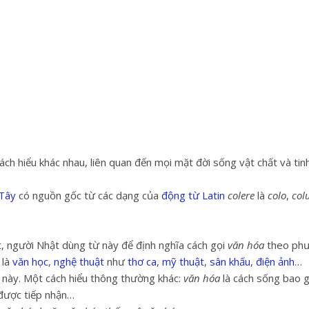
ách hiểu khác nhau, liên quan đến mọi mặt đời sống vật chất và ti
Tây
có nguồn gốc từ các dạng của
động từ
Latin
colere
là
colo
,
col
t, người Nhật dùng từ này để định nghĩa cách gọi
văn hóa
theo phư
 là
văn học
,
nghệ thuật
như
thơ ca
,
mỹ thuật
,
sân khấu
,
điện ảnh
…
ểu này. Một cách hiểu thông thường khác:
văn hóa
là cách sống bao
ược tiếp nhận…