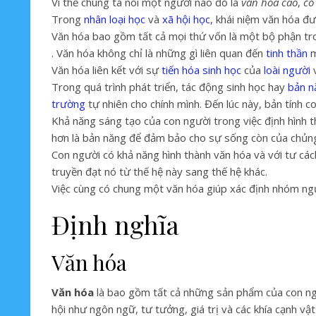
Vì thế chúng ta nói một người nào đó là
văn hóa cao
,
có
Trong
nhân loại học
và
xã hội học
, khái niệm văn hóa đ
Văn hóa bao gồm tất cả mọi thứ vốn là một bộ phận tr
. Văn hóa không chỉ là những gì liên quan đến
tinh thần
m
Văn hóa liên kết với sự
tiến hóa
sinh học
của
loài người
v
Trong quá trình phát triển, tác động sinh học hay
bản n
trường
tự nhiên cho chính mình. Đến lúc này, bản tính 
Khả năng sáng tạo của con người trong việc định hình th
hơn là bản năng để đảm bảo cho sự sống còn của chủ
Con người có khả năng hình thành văn hóa và với tư các
truyền đạt nó từ thế hệ này sang thế hệ khác.
Việc cùng có chung một văn hóa giúp xác định nhóm ngườ
Định nghĩa
Văn hóa
Văn hóa
là bao gồm tất cả những sản phẩm của con ngườ
hội như ngôn ngữ, tư tưởng, giá trị và các khía cạnh vậ