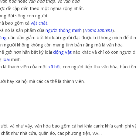
 văn hóa
hoặc
văn hóa thấp
,
vô văn hóa
.
ược đề cập đến theo một nghĩa rộng nhất.
ong đời sống con người
à bao gồm cả
vật chất
.
à nó là sản phẩm của
người thông minh
(
Homo sapiens
).
ăng
dần dần giảm bớt khi loài người đạt được trí thông minh để đ
con người không không còn mang tính bản năng mà là văn hóa.
ế giới hơn hẳn bất kỳ loài
động vật
nào khác và chỉ có con người 
ng
loài
mình.
h là thành viên của một
xã hội
, con người tiếp thu văn hóa, bảo tồ
i hay xã hội mà các cá thể là thành viên.
i, và như vậy, văn hóa bao gồm cả hai khía cạnh: khía cạnh phi vậ
t chất như nhà cửa, quần áo, các phương tiện, v.v…