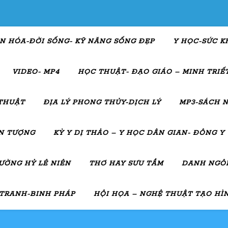
N HÓA-ĐỜI SỐNG- KỸ NĂNG SỐNG ĐẸP
Y HỌC-SỨC K
VIDEO- MP4
HỌC THUẬT- ĐẠO GIÁO – MINH TRIẾT
THUẬT
ĐỊA LÝ PHONG THỦY-DỊCH LÝ
MP3-SÁCH N
ẤN TƯỢNG
KỲ Y DỊ THẢO – Y HỌC DÂN GIAN- ĐÔNG Y
ƯỜNG HỶ LÊ NIÊN
THƠ HAY SƯU TẦM
DANH NGÔN
 TRANH-BINH PHÁP
HỘI HỌA – NGHỆ THUẬT TẠO HÌ