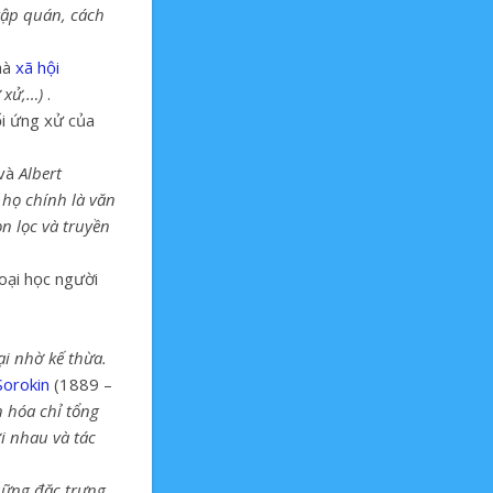
tập quán, cách
hà
xã hội
 xử,…)
.
lối ứng xử của
và
Albert
 họ chính là văn
 lọc và truyền
oại học người
ại nhờ kế thừa.
Sorokin
(1889 –
n hóa chỉ tổng
i nhau và tác
hững đặc trưng