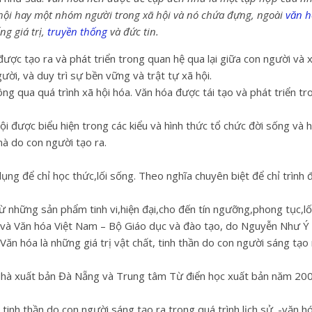
hội hay một nhóm người trong xã hội và nó chứa đựng, ngoài
văn h
ng giá trị,
truyền thống
và đức tin.
ược tạo ra và phát triển trong quan hệ qua lại giữa con người và x
ười, và duy trì sự bền vững và trật tự xã hội.
g qua quá trình xã hội hóa. Văn hóa được tái tạo và phát triển tr
hội được biểu hiện trong các kiểu và hình thức tổ chức đời sống và
mà do con người tạo ra.
ng để chỉ học thức,lối sống. Theo nghĩa chuyên biệt để chỉ trình đ
ừ những sản phẩm tinh vi,hiện đại,cho đến tín ngưỡng,phong tục,l
 và Văn hóa Việt Nam – Bộ Giáo dục và đào tạo, do Nguyễn Như Ý 
ăn hóa là những giá trị vật chất, tinh thần do con người sáng tạo 
Nhà xuất bản Đà Nẵng và Trung tâm Từ điển học xuất bản năm 200
 tinh thần do con người sáng tạo ra trong quá trình lịch sử. -văn h