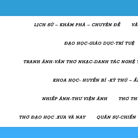
LỊCH SỬ – KHÁM PHÁ – CHUYÊN ĐỀ
VĂ
ĐẠO HỌC-GIÁO DỤC-TRÍ TUỆ
TRANH ẢNH-VĂN THƠ NHẠC-DANH TÁC NGHỆ 
KHOA HỌC- HUYỀN BÍ -KỲ THÚ – 
NHIẾP ẢNH-THƯ VIỆN ẢNH
THƠ TH
THƠ ĐẠO HỌC .XƯA VÀ NAY
QUÂN SỰ-CHIẾN