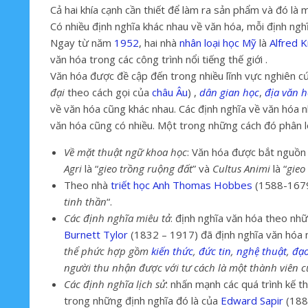
Cả hai khía cạnh cần thiết để làm ra sản phẩm và đó là 
Có nhiều định nghĩa khác nhau về văn hóa, mỗi định ngh
Ngay từ năm
1952
, hai nhà
nhân loại học
Mỹ
là
Alfred 
văn hóa trong các công trình nổi tiếng thế giới
.
Văn hóa được đề cập đến trong nhiều lĩnh vực nghiên 
đại
theo cách gọi của
châu Âu
)
,
dân gian học
,
địa văn 
về văn hóa cũng khác nhau. Các định nghĩa về văn hóa nh
văn hóa cũng có nhiều. Một trong những cách đó phân 
Về mặt thuật ngữ khoa học
: Văn hóa được bắt nguồn
Agri
là “
gieo trồng ruộng đất
” và
Cultus Animi
là “
gieo
Theo nhà
triết học
Anh
Thomas Hobbes
(1588-1679
tinh thần
“.
Các định nghĩa miêu tả
: định nghĩa văn hóa theo nh
Burnett Tylor
(1832 – 1917) đã định nghĩa văn hóa 
thể phức hợp gồm
kiến thức
,
đức tin
,
nghệ thuật
,
đạ
người thu nhận được với tư cách là một thành viên c
Các định nghĩa lịch sử
: nhấn mạnh các quá trình kế t
trong những định nghĩa đó là của
Edward Sapir
(1884