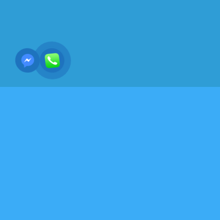
Y HỌC-SỨC KHỎE - DƯỠNG SINH-VÕ THUẬT
NỘI CÔNG