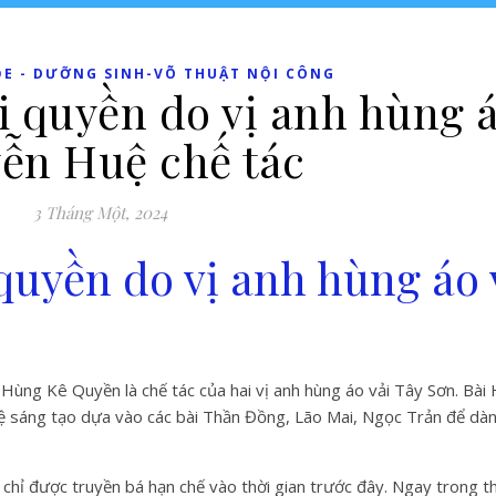
ỎE - DƯỠNG SINH-VÕ THUẬT NỘI CÔNG
i quyền do vị anh hùng á
ễn Huệ chế tác
3 Tháng Một, 2024
quyền do vị anh hùng áo 
i Hùng Kê Quyền là chế tác của hai vị anh hùng áo vải Tây Sơn. Bà
 sáng tạo dựa vào các bài Thần Đồng, Lão Mai, Ngọc Trản để dàn
vì chỉ được truyền bá hạn chế vào thời gian trước đây. Ngay trong t