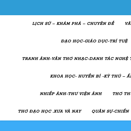
LỊCH SỬ – KHÁM PHÁ – CHUYÊN ĐỀ
VĂ
ĐẠO HỌC-GIÁO DỤC-TRÍ TUỆ
TRANH ẢNH-VĂN THƠ NHẠC-DANH TÁC NGHỆ 
KHOA HỌC- HUYỀN BÍ -KỲ THÚ – 
NHIẾP ẢNH-THƯ VIỆN ẢNH
THƠ TH
THƠ ĐẠO HỌC .XƯA VÀ NAY
QUÂN SỰ-CHIẾN