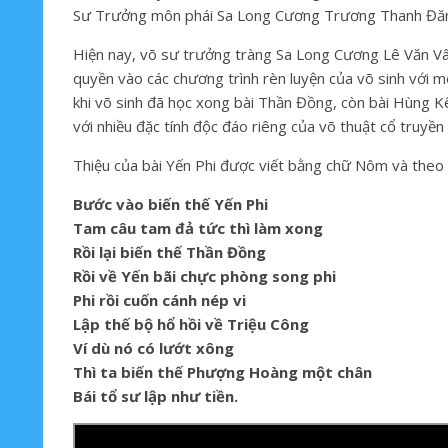
Sư Trưởng môn phái Sa Long Cương Trương Thanh Đăng, 
Hiện nay, võ sư trưởng tràng Sa Long Cương Lê Văn V
quyền vào các chương trình rèn luyện của võ sinh với m
khi võ sinh đã học xong bài Thần Đồng, còn bài Hùng Kê
với nhiều đặc tính độc đáo riêng của võ thuật cổ truyền
Thiệu của bài Yến Phi được viết bằng chữ Nôm và theo t
Bước vào biến thế Yến Phi
Tam câu tam đả tức thì làm xong
Rồi lại biến thế Thần Đồng
Rồi về Yến bãi chực phòng song phi
Phi rồi cuốn cánh nép vi
Lập thế bộ hổ hồi về Triệu Công
Ví dù nó có lướt xông
Thì ta biến thế Phượng Hoàng một chân
Bái tổ sư lập như tiền.