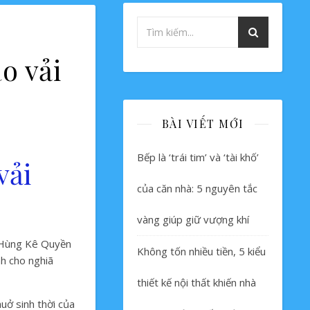
o vải
BÀI VIẾT MỚI
Bếp là ‘trái tim’ và ‘tài khố’
vải
của căn nhà: 5 nguyên tắc
vàng giúp giữ vượng khí
i Hùng Kê Quyền
Không tốn nhiều tiền, 5 kiểu
h cho nghiã
thiết kế nội thất khiến nhà
huở sinh thời của