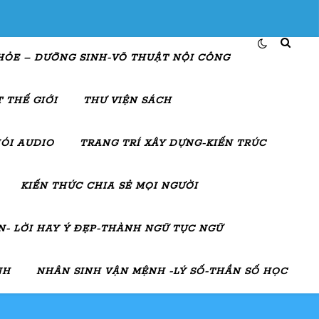
HỎE – DƯỠNG SINH-VÕ THUẬT NỘI CÔNG
 THẾ GIỚI
THƯ VIỆN SÁCH
ÓI AUDIO
TRANG TRÍ XÂY DỰNG-KIẾN TRÚC
KIẾN THỨC CHIA SẺ MỌI NGƯỜI
- LỜI HAY Ý ĐẸP-THÀNH NGỮ TỤC NGỮ
NH
NHÂN SINH VẬN MỆNH -LÝ SỐ-THẦN SỐ HỌC