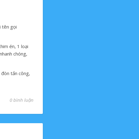
 tên gọi
him én, 1 loại
 nha
nh chóng,
 đòn tấn công,
0 bình luận