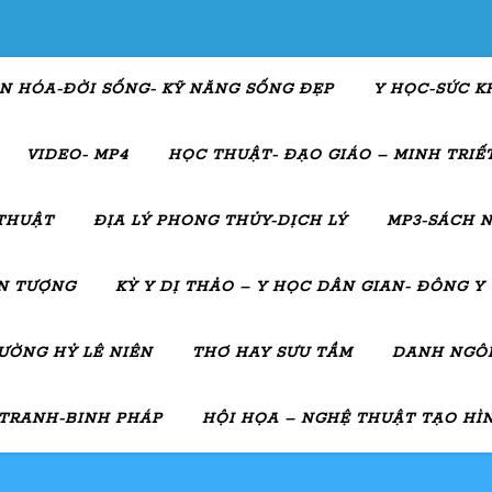
N HÓA-ĐỜI SỐNG- KỸ NĂNG SỐNG ĐẸP
Y HỌC-SỨC K
VIDEO- MP4
HỌC THUẬT- ĐẠO GIÁO – MINH TRIẾT
THUẬT
ĐỊA LÝ PHONG THỦY-DỊCH LÝ
MP3-SÁCH N
ẤN TƯỢNG
KỲ Y DỊ THẢO – Y HỌC DÂN GIAN- ĐÔNG Y
ƯỜNG HỶ LÊ NIÊN
THƠ HAY SƯU TẦM
DANH NGÔN
 TRANH-BINH PHÁP
HỘI HỌA – NGHỆ THUẬT TẠO HÌ