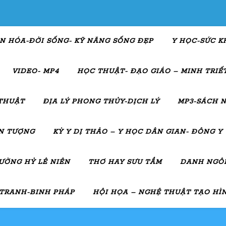
N HÓA-ĐỜI SỐNG- KỸ NĂNG SỐNG ĐẸP
Y HỌC-SỨC K
VIDEO- MP4
HỌC THUẬT- ĐẠO GIÁO – MINH TRIẾT
THUẬT
ĐỊA LÝ PHONG THỦY-DỊCH LÝ
MP3-SÁCH N
ẤN TƯỢNG
KỲ Y DỊ THẢO – Y HỌC DÂN GIAN- ĐÔNG Y
ƯỜNG HỶ LÊ NIÊN
THƠ HAY SƯU TẦM
DANH NGÔN
 TRANH-BINH PHÁP
HỘI HỌA – NGHỆ THUẬT TẠO HÌ