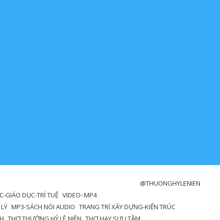
@THUONGHYLENIEN
-GIÁO DỤC-TRÍ TUỆ
VIDEO- MP4
 LÝ
MP3-SÁCH NÓI AUDIO
TRANG TRÍ XÂY DỰNG-KIẾN TRÚC
NH
THƠ THƯỜNG HỶ LÊ NIÊN
THƠ HAY SƯU TẦM