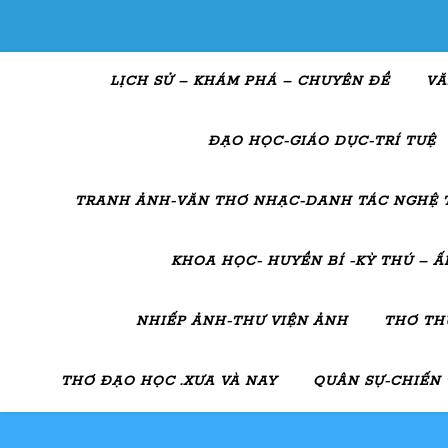
LỊCH SỬ – KHÁM PHÁ – CHUYÊN ĐỀ
VĂ
ĐẠO HỌC-GIÁO DỤC-TRÍ TUỆ
TRANH ẢNH-VĂN THƠ NHẠC-DANH TÁC NGHỆ 
KHOA HỌC- HUYỀN BÍ -KỲ THÚ – 
NHIẾP ẢNH-THƯ VIỆN ẢNH
THƠ TH
THƠ ĐẠO HỌC .XƯA VÀ NAY
QUÂN SỰ-CHIẾN