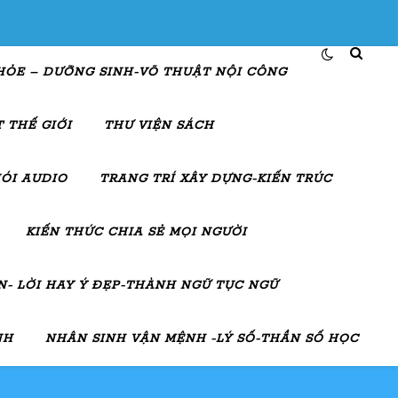
HỎE – DƯỠNG SINH-VÕ THUẬT NỘI CÔNG
 THẾ GIỚI
THƯ VIỆN SÁCH
ÓI AUDIO
TRANG TRÍ XÂY DỰNG-KIẾN TRÚC
KIẾN THỨC CHIA SẺ MỌI NGƯỜI
- LỜI HAY Ý ĐẸP-THÀNH NGỮ TỤC NGỮ
NH
NHÂN SINH VẬN MỆNH -LÝ SỐ-THẦN SỐ HỌC