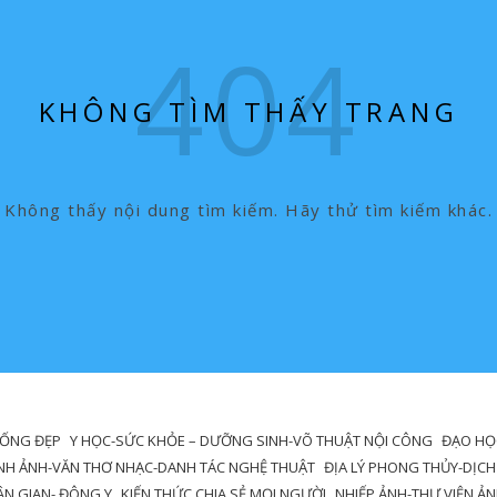
KHÔNG TÌM THẤY TRANG
Không thấy nội dung tìm kiếm. Hãy thử tìm kiếm khác.
SỐNG ĐẸP
Y HỌC-SỨC KHỎE – DƯỠNG SINH-VÕ THUẬT NỘI CÔNG
ĐẠO HỌC
NH ẢNH-VĂN THƠ NHẠC-DANH TÁC NGHỆ THUẬT
ĐỊA LÝ PHONG THỦY-DỊCH
DÂN GIAN- ĐÔNG Y
KIẾN THỨC CHIA SẺ MỌI NGƯỜI
NHIẾP ẢNH-THƯ VIỆN Ả