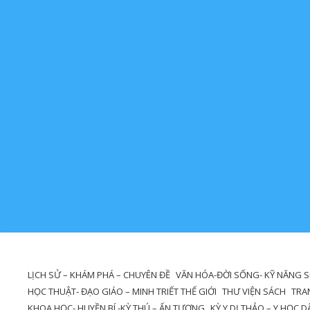
LỊCH SỬ – KHÁM PHÁ – CHUYÊN ĐỀ
VĂN HÓA-ĐỜI SỐNG- KỸ NĂNG 
HỌC THUẬT- ĐẠO GIÁO – MINH TRIẾT THẾ GIỚI
THƯ VIỆN SÁCH
TRA
KHOA HỌC- HUYỀN BÍ -KỲ THÚ – ẤN TƯỢNG
KỲ Y DỊ THẢO – Y HỌC 