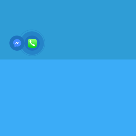
HỌC THUẬT- ĐẠO GIÁO - MINH TRIẾT THẾ