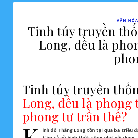
VĂN HÓA
Tinh túy truyền th
Long, đều là phon
phon
Tinh túy truyền thố
Long, đều là phong 
phong tư trần thế?
K
inh đô Thăng Long tồn tại qua ba triều đạ
tâm cả về hình thức cũng như nội dung,