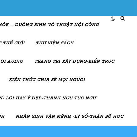
HỎE – DƯỠNG SINH-VÕ THUẬT NỘI CÔNG
 THẾ GIỚI
THƯ VIỆN SÁCH
ÓI AUDIO
TRANG TRÍ XÂY DỰNG-KIẾN TRÚC
KIẾN THỨC CHIA SẺ MỌI NGƯỜI
- LỜI HAY Ý ĐẸP-THÀNH NGỮ TỤC NGỮ
NH
NHÂN SINH VẬN MỆNH -LÝ SỐ-THẦN SỐ HỌC