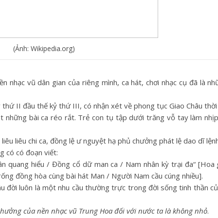
(Ảnh: Wikipedia.org)
nền nhạc vũ dân gian của riêng mình, ca hát, chơi nhạc cụ đã là nh
ứ II đầu thế kỷ thứ III, có nhận xét về phong tục Giao Châu thời
t những bài ca réo rắt. Trẻ con tụ tập dưới trăng vỗ tay làm nhị
êu liêu chi ca, đồng lệ ư nguyệt hạ phủ chưởng phát lệ dao dĩ lệnh
 có có đoạn viết:
uân quang hiểu / Đồng cổ dữ man ca / Nam nhân kỳ trại đa“ [Hoa
 trống đồng hòa cùng bài hát Man / Người Nam cầu cúng nhiều].
âu đời luôn là một nhu cầu thường trực trong đời sống tinh thần c
hưởng của nền nhạc vũ Trung Hoa đối với nước ta là không nhỏ
.