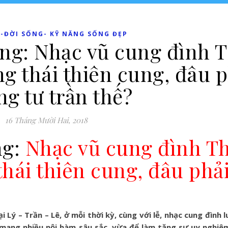
-ĐỜI SỐNG- KỸ NĂNG SỐNG ĐẸP
ống: Nhạc vũ cung đình 
g thái thiên cung, đâu p
g tư trần thế?
16 Tháng Mười Hai, 2018
ng:
Nhạc vũ cung đình T
thái thiên cung, đâu phả
i Lý – Trần – Lê, ở mỗi thời kỳ, cùng với lễ, nhạc cung đình
 mang nhiều nội hàm sâu sắc, vừa để làm tăng sự uy nghiê