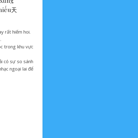
 xứng
chiếu天
y rất hiếm hoi.
.
ộc trong khu vực
ải có sự so sánh
hạc ngoại lai để