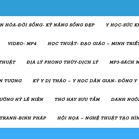
N HÓA-ĐỜI SỐNG- KỸ NĂNG SỐNG ĐẸP
Y HỌC-SỨC K
VIDEO- MP4
HỌC THUẬT- ĐẠO GIÁO – MINH TRIẾT
THUẬT
ĐỊA LÝ PHONG THỦY-DỊCH LÝ
MP3-SÁCH N
ẤN TƯỢNG
KỲ Y DỊ THẢO – Y HỌC DÂN GIAN- ĐÔNG Y
ƯỜNG HỶ LÊ NIÊN
THƠ HAY SƯU TẦM
DANH NGÔN
 TRANH-BINH PHÁP
HỘI HỌA – NGHỆ THUẬT TẠO HÌ