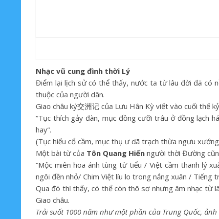
Nhạc vũ cung đình thời Lý
Điểm lại lịch sử có thể thấy, nước ta từ lâu đời đã có 
thuộc của người dân.
Giao châu ký交洲记 của Lưu Hân Kỳ viết vào cuối thế kỷ th
“Tục thích gảy đàn, mục đồng cưỡi trâu ở đồng lạch há
hay”.
(Tục hiếu cổ cầm, mục thụ ư dã trạch thừa ngưu xướng li
Một bài từ của
Tôn Quang Hiến
người thời Đường cũng
“Mộc miên hoa ánh tùng từ tiểu / Việt cầm thanh lý x
ngôi đền nhỏ/ Chim Việt líu lo trong nắng xuân / Tiếng
Qua đó thì thấy, có thể còn thô sơ nhưng âm nhạc từ l
Giao châu.
Trải suốt 1000 năm như một phần của Trung Quốc, ảnh 