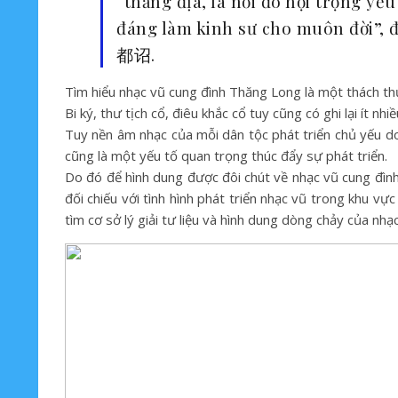
“thắng địa, là nơi đô hội trọng yế
đáng làm kinh sư cho muôn đời”, 
都诏.
Tìm hiểu nhạc vũ cung đình Thăng Long là một thách thức
Bi ký, thư tịch cổ, điêu khắc cổ tuy cũng có ghi lại ít n
Tuy nền âm nhạc của mỗi dân tộc phát triển chủ yếu do
cũng là một yếu tố quan trọng thúc đẩy sự phát triển.
Do đó để hình dung được đôi chút về nhạc vũ cung đình
đối chiếu với tình hình phát triển nhạc vũ trong khu v
tìm cơ sở lý giải tư liệu và hình dung dòng chảy của nhạ