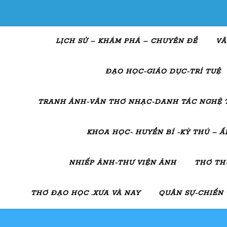
LỊCH SỬ – KHÁM PHÁ – CHUYÊN ĐỀ
VĂ
ĐẠO HỌC-GIÁO DỤC-TRÍ TUỆ
TRANH ẢNH-VĂN THƠ NHẠC-DANH TÁC NGHỆ 
KHOA HỌC- HUYỀN BÍ -KỲ THÚ – 
NHIẾP ẢNH-THƯ VIỆN ẢNH
THƠ TH
THƠ ĐẠO HỌC .XƯA VÀ NAY
QUÂN SỰ-CHIẾN