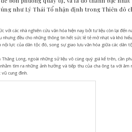
u để bốn phương quây tụ, và là đô thành bậc nhất
đúng như Lý Thái Tổ nhận định trong Thiên đô 
 với các nhà nghiên cứu văn hóa hiện nay bởi tư liệu còn lại đến na
hiều nhưng đều cho những thông tin hết sức lẻ tẻ mờ nhạt và khó hiểu
 nội lực của dân tộc đó, song sự giao lưu văn hóa giữa các dân t
 Thăng Long, ngoài những sử liệu vô cùng quý giá kể trên, cần ph
ực nhằm tìm ra những ảnh hưởng và tiếp thu của cha ông ta với âm n
c vũ cung đình.