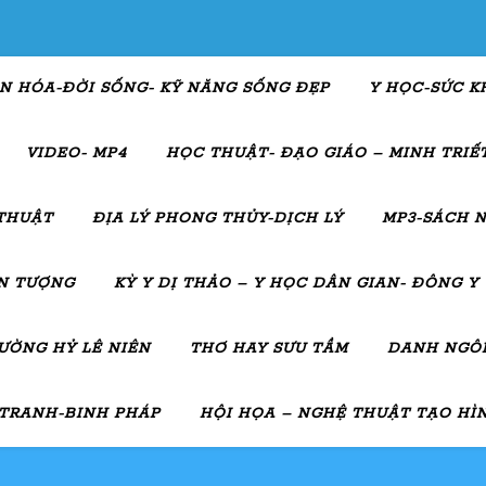
N HÓA-ĐỜI SỐNG- KỸ NĂNG SỐNG ĐẸP
Y HỌC-SỨC K
VIDEO- MP4
HỌC THUẬT- ĐẠO GIÁO – MINH TRIẾT
THUẬT
ĐỊA LÝ PHONG THỦY-DỊCH LÝ
MP3-SÁCH N
ẤN TƯỢNG
KỲ Y DỊ THẢO – Y HỌC DÂN GIAN- ĐÔNG Y
ƯỜNG HỶ LÊ NIÊN
THƠ HAY SƯU TẦM
DANH NGÔN
 TRANH-BINH PHÁP
HỘI HỌA – NGHỆ THUẬT TẠO HÌ