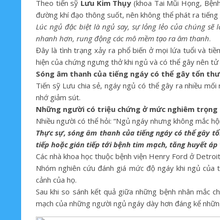
Theo tiến sỹ
Lưu Kim Thụy
(khoa Tai Mũi Họng, Bệnh 
đường khí đạo thông suốt, nên không thể phát ra tiếng
Lúc ngủ đặc biệt là ngủ say, sự lỏng lẻo của chúng s
nhanh hơn, rung động các mô mềm tạo ra âm thanh
.
Đây là tình trạng xảy ra phổ biến ở mọi lứa tuổi và ti
hiện của chứng ngưng thở khi ngủ và có thể gây nên tử
Sóng âm thanh của tiếng ngáy có thể gây tổn th
Tiến sỹ Lưu chia sẻ, ngáy ngủ có thể gây ra nhiều mối
nhớ giảm sút.
Những người có triệu chứng ở mức nghiêm trọng 
Nhiều người có thể hỏi: “Ngủ ngáy nhưng không mắc hộ
Thực sự, sóng âm thanh của tiếng ngáy có thể gây 
tiếp hoặc gián tiếp tới bệnh tim mạch, tăng huyết áp
Các nhà khoa học thuộc bệnh viện Henry Ford ở Detroit 
Nhóm nghiên cứu đánh giá mức độ ngáy khi ngủ của 
cảnh của họ.
Sau khi so sánh kết quả giữa những bệnh nhân mắc c
mạch của những người ngủ ngáy dày hơn đáng kể nhữn