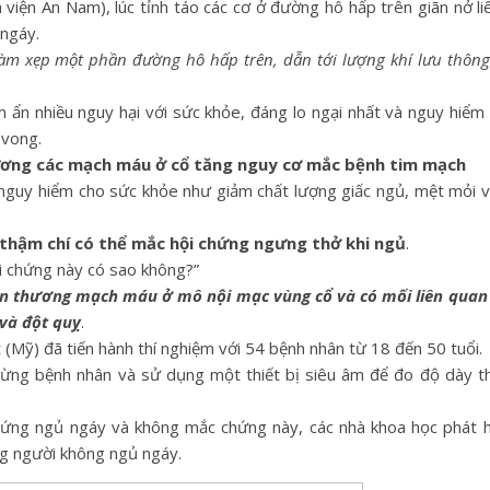
viện An Nam), lúc tỉnh táo các cơ ở đường hô hấp trên giãn nở liê
 ngáy.
ẽ làm xẹp một phần đường hô hấp trên, dẫn tới lượng khí lưu thô
ềm ẩn nhiều nguy hại với sức khỏe, đáng lo ngại nhất và nguy hiểm 
 vong.
ương các mạch máu ở cổ tăng nguy cơ mắc bệnh tim mạch
 nguy hiểm cho sức khỏe như giảm chất lượng giấc ngủ, mệt mỏi về
thậm chí có thể mắc hội chứng ngưng thở khi ngủ
.
i chứng này có sao không?”
tổn thương mạch máu ở mô nội mạc vùng cổ và có mối liên quan
 và đột quỵ
.
(Mỹ) đã tiến hành thí nghiệm với 54 bệnh nhân từ 18 đến 50 tuổi.
từng bệnh nhân và sử dụng một thiết bị siêu âm để đo độ dày 
hứng ngủ ngáy và không mắc chứng này, các nhà khoa học phát h
g người không ngủ ngáy.