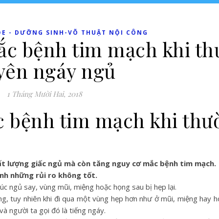
ỎE - DƯỠNG SINH-VÕ THUẬT NỘI CÔNG
ắc bệnh tim mạch khi t
yên ngáy ngủ
1 Tháng Mười Hai, 2018
c bệnh tim mạch khi thư
ất lượng giấc ngủ mà còn tăng nguy cơ mắc bệnh tim mạch.
ánh những rủi ro không tốt.
úc ngủ say, vùng mũi, miệng hoặc họng sau bị hẹp lại.
ọng, tuy nhiên khi đi qua một vùng hẹp hơn như ở mũi, miệng hay 
à người ta gọi đó là tiếng ngáy.