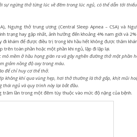
i sự ngừng thở từng lúc về đêm trong lúc ngủ, có thể dẫn tới thiếu
A), Ngưng thở trung ương (Central Sleep Apnea – CSA) và Ng
ình trạng hay gặp nhất, ảnh hưởng đến khoảng 4% nam giới và 2% 
 đi khám để được điều trị trong khi hầu hết không được thăm khá
 trên toàn phần hoặc một phần khi ngủ, lặp đi lặp lại.
các mô mềm ở hầu họng giãn ra và gây nghẽn đường thở một phần h
làm giảm nồng độ oxy trong máu.
o để chỉ huy cơ thể thở.
ép không khí qua vùng hẹp, hơi thở thường là thở gấp, khịt mũi ho
g thái ngủ và quy trình này lại bắt đầu
.
àng trăm lần trong một đêm tùy thuộc vào mức độ nặng của bệnh.