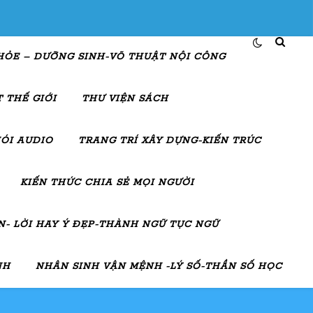
HỎE – DƯỠNG SINH-VÕ THUẬT NỘI CÔNG
 THẾ GIỚI
THƯ VIỆN SÁCH
ÓI AUDIO
TRANG TRÍ XÂY DỰNG-KIẾN TRÚC
KIẾN THỨC CHIA SẺ MỌI NGƯỜI
- LỜI HAY Ý ĐẸP-THÀNH NGỮ TỤC NGỮ
NH
NHÂN SINH VẬN MỆNH -LÝ SỐ-THẦN SỐ HỌC