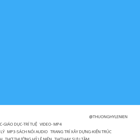
@THUONGHYLENIEN
-GIÁO DỤC-TRÍ TUỆ
VIDEO- MP4
 LÝ
MP3-SÁCH NÓI AUDIO
TRANG TRÍ XÂY DỰNG-KIẾN TRÚC
NH
THƠ THƯỜNG HỶ LÊ NIÊN
THƠ HAY SƯU TẦM