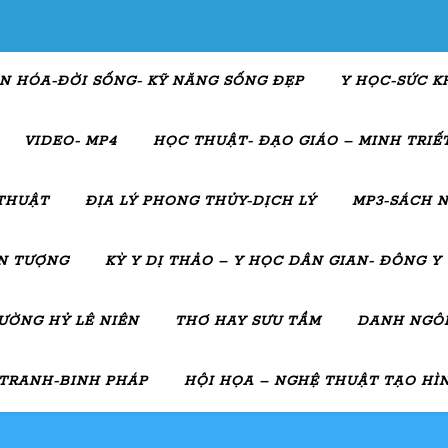
N HÓA-ĐỜI SỐNG- KỸ NĂNG SỐNG ĐẸP
Y HỌC-SỨC K
VIDEO- MP4
HỌC THUẬT- ĐẠO GIÁO – MINH TRIẾT
THUẬT
ĐỊA LÝ PHONG THỦY-DỊCH LÝ
MP3-SÁCH N
ẤN TƯỢNG
KỲ Y DỊ THẢO – Y HỌC DÂN GIAN- ĐÔNG Y
ƯỜNG HỶ LÊ NIÊN
THƠ HAY SƯU TẦM
DANH NGÔN
 TRANH-BINH PHÁP
HỘI HỌA – NGHỆ THUẬT TẠO HÌ