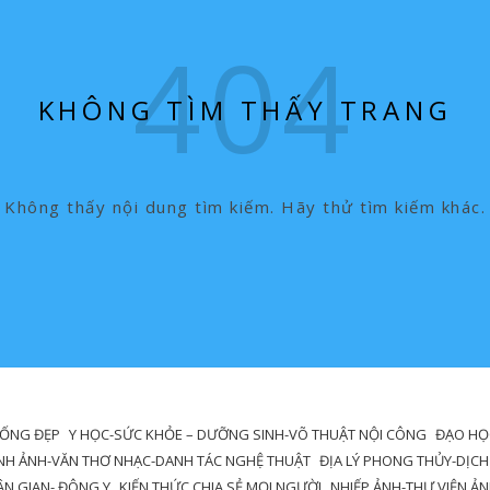
KHÔNG TÌM THẤY TRANG
Không thấy nội dung tìm kiếm. Hãy thử tìm kiếm khác.
SỐNG ĐẸP
Y HỌC-SỨC KHỎE – DƯỠNG SINH-VÕ THUẬT NỘI CÔNG
ĐẠO HỌC
NH ẢNH-VĂN THƠ NHẠC-DANH TÁC NGHỆ THUẬT
ĐỊA LÝ PHONG THỦY-DỊCH
DÂN GIAN- ĐÔNG Y
KIẾN THỨC CHIA SẺ MỌI NGƯỜI
NHIẾP ẢNH-THƯ VIỆN Ả