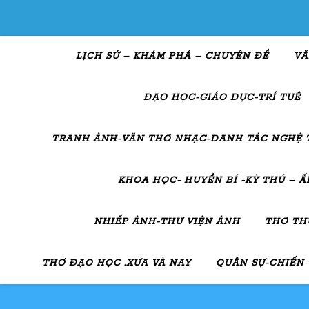
LỊCH SỬ – KHÁM PHÁ – CHUYÊN ĐỀ
VĂ
ĐẠO HỌC-GIÁO DỤC-TRÍ TUỆ
TRANH ẢNH-VĂN THƠ NHẠC-DANH TÁC NGHỆ 
KHOA HỌC- HUYỀN BÍ -KỲ THÚ – 
NHIẾP ẢNH-THƯ VIỆN ẢNH
THƠ TH
THƠ ĐẠO HỌC .XƯA VÀ NAY
QUÂN SỰ-CHIẾN