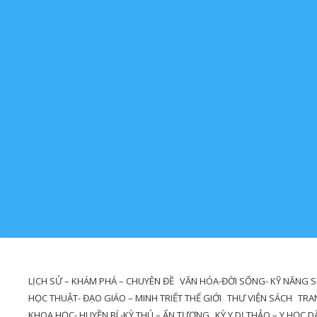
LỊCH SỬ – KHÁM PHÁ – CHUYÊN ĐỀ
VĂN HÓA-ĐỜI SỐNG- KỸ NĂNG 
HỌC THUẬT- ĐẠO GIÁO – MINH TRIẾT THẾ GIỚI
THƯ VIỆN SÁCH
TRA
KHOA HỌC- HUYỀN BÍ -KỲ THÚ – ẤN TƯỢNG
KỲ Y DỊ THẢO – Y HỌC 