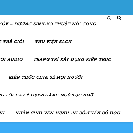
HỎE – DƯỠNG SINH-VÕ THUẬT NỘI CÔNG
 THẾ GIỚI
THƯ VIỆN SÁCH
ÓI AUDIO
TRANG TRÍ XÂY DỰNG-KIẾN TRÚC
KIẾN THỨC CHIA SẺ MỌI NGƯỜI
- LỜI HAY Ý ĐẸP-THÀNH NGỮ TỤC NGỮ
NH
NHÂN SINH VẬN MỆNH -LÝ SỐ-THẦN SỐ HỌC