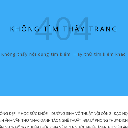
KHÔNG TÌM THẤY TRANG
Không thấy nội dung tìm kiếm. Hãy thử tìm kiếm khác.
SỐNG ĐẸP
Y HỌC-SỨC KHỎE – DƯỠNG SINH-VÕ THUẬT NỘI CÔNG
ĐẠO HỌC
NH ẢNH-VĂN THƠ NHẠC-DANH TÁC NGHỆ THUẬT
ĐỊA LÝ PHONG THỦY-DỊCH
DÂN GIAN- ĐÔNG Y
KIẾN THỨC CHIA SẺ MỌI NGƯỜI
NHIẾP ẢNH-THƯ VIỆN Ả