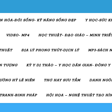
N HÓA-ĐỜI SỐNG- KỸ NĂNG SỐNG ĐẸP
Y HỌC-SỨC K
VIDEO- MP4
HỌC THUẬT- ĐẠO GIÁO – MINH TRIẾT
THUẬT
ĐỊA LÝ PHONG THỦY-DỊCH LÝ
MP3-SÁCH N
ẤN TƯỢNG
KỲ Y DỊ THẢO – Y HỌC DÂN GIAN- ĐÔNG Y
ƯỜNG HỶ LÊ NIÊN
THƠ HAY SƯU TẦM
DANH NGÔN
 TRANH-BINH PHÁP
HỘI HỌA – NGHỆ THUẬT TẠO HÌ