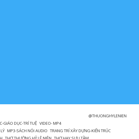
@THUONGHYLENIEN
-GIÁO DỤC-TRÍ TUỆ
VIDEO- MP4
 LÝ
MP3-SÁCH NÓI AUDIO
TRANG TRÍ XÂY DỰNG-KIẾN TRÚC
NH
THƠ THƯỜNG HỶ LÊ NIÊN
THƠ HAY SƯU TẦM