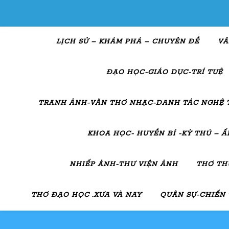
LỊCH SỬ – KHÁM PHÁ – CHUYÊN ĐỀ
VĂ
ĐẠO HỌC-GIÁO DỤC-TRÍ TUỆ
TRANH ẢNH-VĂN THƠ NHẠC-DANH TÁC NGHỆ 
KHOA HỌC- HUYỀN BÍ -KỲ THÚ – 
NHIẾP ẢNH-THƯ VIỆN ẢNH
THƠ TH
THƠ ĐẠO HỌC .XƯA VÀ NAY
QUÂN SỰ-CHIẾN