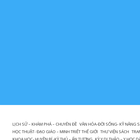
LỊCH SỬ – KHÁM PHÁ – CHUYÊN ĐỀ
VĂN HÓA-ĐỜI SỐNG- KỸ NĂNG 
HỌC THUẬT- ĐẠO GIÁO – MINH TRIẾT THẾ GIỚI
THƯ VIỆN SÁCH
TRA
KHOA HỌC- HUYỀN BÍ -KỲ THÚ – ẤN TƯỢNG
KỲ Y DỊ THẢO – Y HỌC 